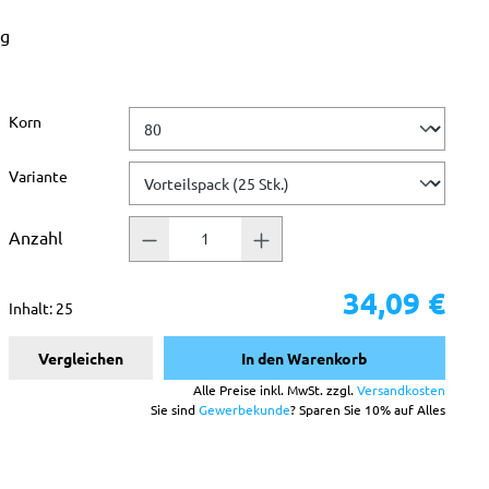
ag
ternen
auswählen
Korn
auswählen
Variante
Anzahl
34,09 €
Inhalt:
25
Vergleichen
In den Warenkorb
Alle Preise inkl. MwSt. zzgl.
Versandkosten
Sie sind
Gewerbekunde
? Sparen Sie 10% auf Alles