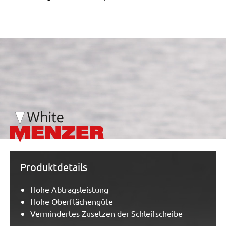
/marketing/parallax/menzer/parallax_logos/miotools_menz
Produktdetails
Hohe Abtragsleistung
Hohe Oberflächengüte
Vermindertes Zusetzen der Schleifscheibe