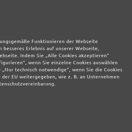
12,79 €
verfügbar
34,09 €
verfügbar
rdnungsgemäße Funktionieren der Webseite
n besseres Erlebnis auf unserer Webseite,
ebseite. Indem Sie „Alle Cookies akzeptieren“
12,79 €
verfügbar
nfigurieren“, wenn Sie einzelne Cookies auswählen
 „Nur technisch notwendige“, wenn Sie die Cookies
b der EU weitergegeben, wie z. B. an Unternehmen
34,09 €
verfügbar
atenschutzvereinbarung.
12,79 €
verfügbar
34,09 €
verfügbar