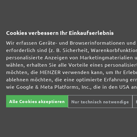
Vorteilspack (25 Stk.)
231260120
120
Kleinpack (5 Stk.)
Cookies verbessern Ihr Einkaufserlebnis
231261120
120
Wir erfassen Geräte- und Browserinformationen und 
Vorteilspack (25 Stk.)
erforderlich sind (z. B. Sicherheit, Warenkorbfunkt
personalisierte Anzeigen von Marketingmaterialien 
231260150
150
wählen, erhalten Sie alle Vorteile eines personalis
Kleinpack (5 Stk.)
möchten, die MENZER verwenden kann, um Ihr Erlebni
ablehnen möchten, die eine optimierte Erfahrung er
231261150
150
wie Google & Meta Platforms, Inc., die in den USA a
Vorteilspack (25 Stk.)
231260180
180
Alle Cookies akzeptieren
Nur technisch notwendige
Kleinpack (5 Stk.)
231261180
180
Vorteilspack (25 Stk.)