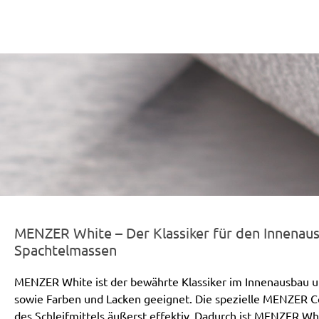
er-line-und-logo_white_186x66px.png
MENZER White – Der Klassiker für den Innenaus
Spachtelmassen
MENZER White ist der bewährte Klassiker im Innenausbau u
sowie Farben und Lacken geeignet. Die spezielle MENZER Co
des Schleifmittels äußerst effektiv. Dadurch ist MENZER W