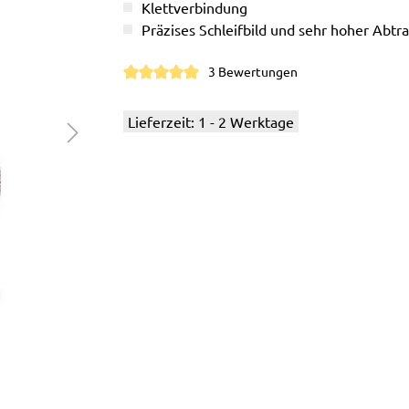
Klettverbindung
Präzises Schleifbild und sehr hoher Abtr
3 Bewertungen
Durchschnittliche Bewertung von 5 von 5 S
Lieferzeit: 1 - 2 Werktage