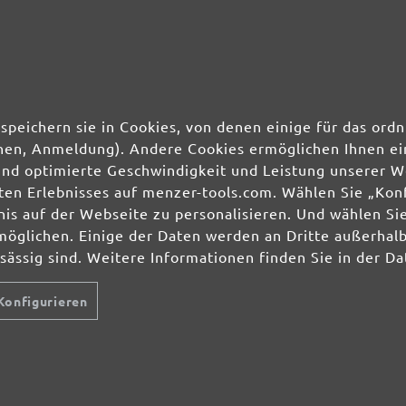
5 Stk.
2,56 €
25 Stk.
1,36 €
speichern sie in Cookies, von denen einige für das o
ionen, Anmeldung). Andere Cookies ermöglichen Ihnen ei
und optimierte Geschwindigkeit und Leistung unserer W
5 Stk.
2,56 €
ierten Erlebnisses auf menzer-tools.com. Wählen Sie „Ko
s auf der Webseite zu personalisieren. Und wählen Sie
möglichen. Einige der Daten werden an Dritte außerhal
25 Stk.
1,36 €
nsässig sind. Weitere Informationen finden Sie in der D
5 Stk.
2,56 €
Konfigurieren
25 Stk.
1,36 €