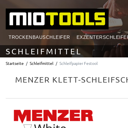
springen
Zur Hauptnavigation springen
TROCKENBAUSCHLEIFER
EXZENTERSCHLEIFE
SCHLEIFMITTEL
Startseite
Schleifmittel
Schleifpapier Festool
MENZER KLETT-SCHLEIFSC
Bildergalerie überspringen