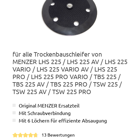
für alle Trockenbauschleifer von
MENZER LHS 225 / LHS 225 AV / LHS 225
VARIO / LHS 225 VARIO AV / LHS 225
PRO / LHS 225 PRO VARIO / TBS 225 /
TBS 225 AV / TBS 225 PRO / TSW 225 /
TSW 225 AV / TSW 225 PRO
Original MENZER Ersatzteil
Mit Schraubverbindung
Mit 6 Löchern für effiziente Absaugung
13 Bewertungen