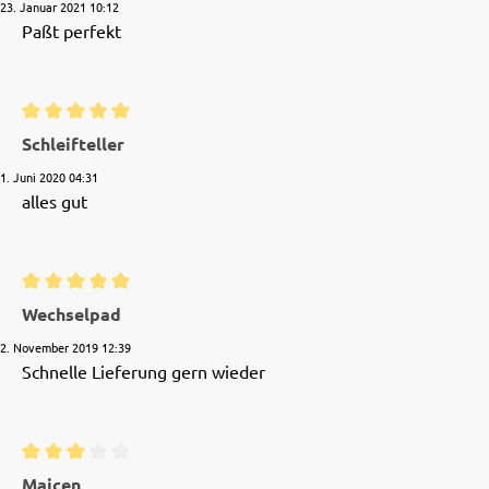
23. Januar 2021 10:12
Paßt perfekt
Bewertung mit 5 von 5 Sternen
Schleifteller
1. Juni 2020 04:31
alles gut
Bewertung mit 5 von 5 Sternen
Wechselpad
2. November 2019 12:39
Schnelle Lieferung gern wieder
Bewertung mit 3 von 5 Sternen
Majcen