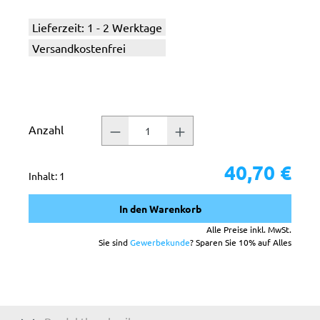
Durchschnittliche Bewertung von 4.8 von 5 Sternen
Lieferzeit: 1 - 2 Werktage
Versandkostenfrei
Anzahl
40,70 €
Inhalt:
1
In den Warenkorb
Alle Preise inkl. MwSt.
Sie sind
Gewerbekunde
? Sparen Sie 10% auf Alles