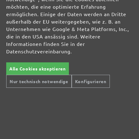
möchten, die eine optimierte Erfahrung
ermöglichen. Einige der Daten werden an Dritte
TROCKENBAUSCHLEIFER
Langhalsschleifer
außerhalb der EU weitergegeben, wie z. B. an
Kompakte Trockenbauschleifer
Unternehmen wie Google & Meta Platforms, Inc.,
die in den USA ansässig sind. Weitere
EXZENTERSCHLEIFER
Informationen finden Sie in der
Datenschutzvereinbarung.
INDUSTRIESAUGER
Alle Cookies akzeptieren
SCHLEIFMITTEL
Multi- & Deltaschleifer
Nur technisch notwendige
Konfigurieren
Schwingschleifer
Handschleifer
Einscheibenmaschinen
Trockenbauschleifer
Exzenterschleifer
STAUBFREI-LÖSUNGEN
SCHLEIFMITTEL