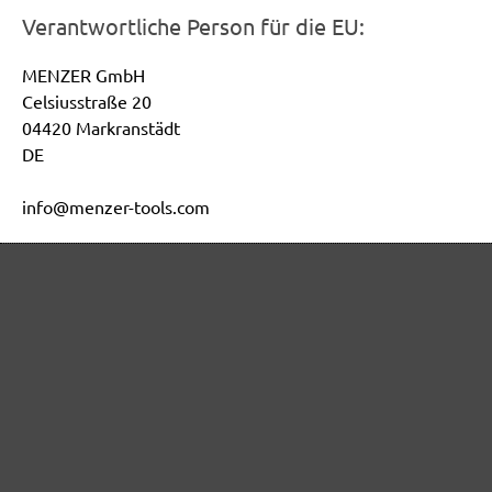
Verantwortliche Person für die EU:
MENZER GmbH
Celsiusstraße 20
04420 Markranstädt
DE
info@menzer-tools.com
Produktsicherheit:
Sicherheitshinweise bitte der Betriebsanleitung des
Geräts entnehmen
Sichere Zahlungsarten
Günstiger Versand