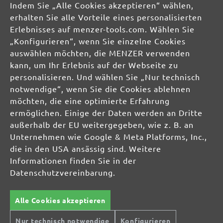
Indem Sie „Alle Cookies akzeptieren“ wählen,
Schleifblätter
erhalten Sie alle Vorteile eines personalisierten
Schleifbögen
Erlebnisses auf menzer-tools.com. Wählen Sie
Schleifvliese
„Konfigurieren“, wenn Sie einzelne Cookies
Schleifpads
auswählen möchten, die MENZER verwenden
kann, um Ihr Erlebnis auf der Webseite zu
MIOTOOLS INTERNATIONAL
personalisieren. Und wählen Sie „Nur technisch
UK
notwendige“, wenn Sie die Cookies ablehnen
möchten, die eine optimierte Erfahrung
FR
ermöglichen. Einige der Daten werden an Dritte
IT
außerhalb der EU weitergegeben, wie z. B. an
Unternehmen wie Google & Meta Platforms, Inc.,
MIOTOOLS MAGAZIN
die in den USA ansässig sind. Weitere
Tipps & Tricks
Wissenswertes
Informationen finden Sie in der
Datenschutzvereinbarung.
Alle Cookies akzeptieren
SERVICE
Über uns
Nur technisch notwendige
Konfigurieren