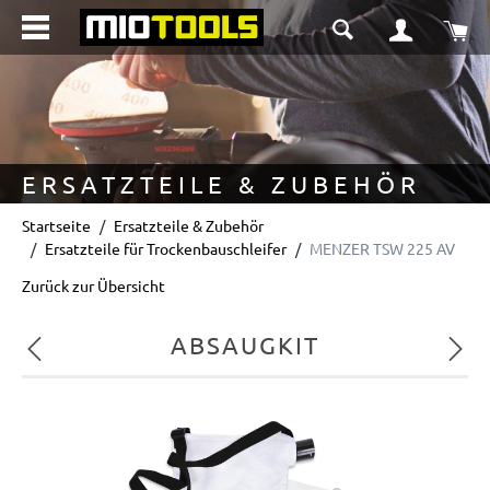
alt springen
Wa
ERSATZTEILE & ZUBEHÖR
Startseite
Ersatzteile & Zubehör
Ersatzteile für Trockenbauschleifer
MENZER TSW 225 AV
Zurück zur Übersicht
ABSAUGKIT
Vorheriges
Nächs
Bildergalerie überspringen