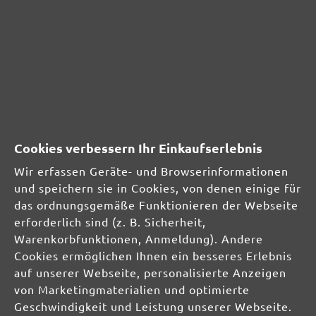
Langhalsschleifer
Kompakte Trockenbauschleifer
EXZENTERSCHLEIFER
INDUSTRIESAUGER
SCHLEIFMITTEL
Multi- & Deltaschleifer
Cookies verbessern Ihr Einkaufserlebnis
Schwingschleifer
Handschleifer
Wir erfassen Geräte- und Browserinformationen
Einscheibenmaschinen
und speichern sie in Cookies, von denen einige für
Trockenbauschleifer
das ordnungsgemäße Funktionieren der Webseite
Exzenterschleifer
erforderlich sind (z. B. Sicherheit,
Warenkorbfunktionen, Anmeldung). Andere
STAUBFREI-LÖSUNGEN
Cookies ermöglichen Ihnen ein besseres Erlebnis
SCHLEIFMITTEL
auf unserer Webseite, personalisierte Anzeigen
Schleifscheiben
von Marketingmaterialien und optimierte
Schleifbänder
Geschwindigkeit und Leistung unserer Webseite.
Schleifgitter