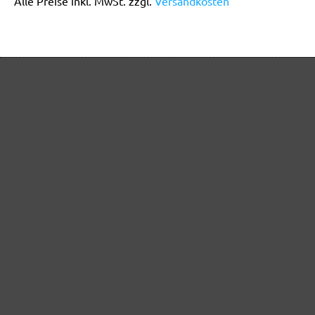
Alle Preise inkl. MwSt. zzgl.
Versandkosten
Sichere Zahlungsarten
Günstiger Versand
Schnelle Lieferung
Kostenlose Rücksendung
Hilfe und Kontakt
+49 (0) 341 39 28 43 40
Sie haben Fragen?
info@miotools.de
Servicezeiten:
Mo-Do: 8-16 Uhr, Fr: 8-14 Uhr
Jetzt Newsletter abonnieren!
Sichern Sie sich einen 10% Gutschein für Ihre Anmeldung:
Jetzt anmelden