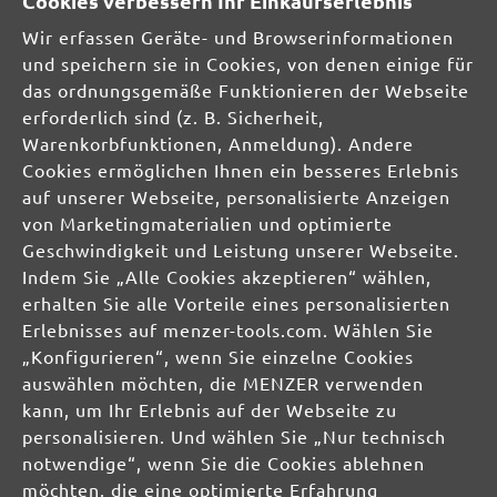
Cookies verbessern Ihr Einkaufserlebnis
Exzenterschleifer
Wir erfassen Geräte- und Browserinformationen
und speichern sie in Cookies, von denen einige für
STAUBFREI-LÖSUNGEN
das ordnungsgemäße Funktionieren der Webseite
SCHLEIFMITTEL
erforderlich sind (z. B. Sicherheit,
Schleifscheiben
Warenkorbfunktionen, Anmeldung). Andere
Schleifbänder
Cookies ermöglichen Ihnen ein besseres Erlebnis
Schleifgitter
auf unserer Webseite, personalisierte Anzeigen
Schleifblätter
von Marketingmaterialien und optimierte
Schleifbögen
Geschwindigkeit und Leistung unserer Webseite.
Schleifvliese
Indem Sie „Alle Cookies akzeptieren“ wählen,
Schleifpads
erhalten Sie alle Vorteile eines personalisierten
Erlebnisses auf menzer-tools.com. Wählen Sie
MIOTOOLS INTERNATIONAL
„Konfigurieren“, wenn Sie einzelne Cookies
UK
auswählen möchten, die MENZER verwenden
kann, um Ihr Erlebnis auf der Webseite zu
FR
personalisieren. Und wählen Sie „Nur technisch
IT
notwendige“, wenn Sie die Cookies ablehnen
möchten, die eine optimierte Erfahrung
MIOTOOLS MAGAZIN