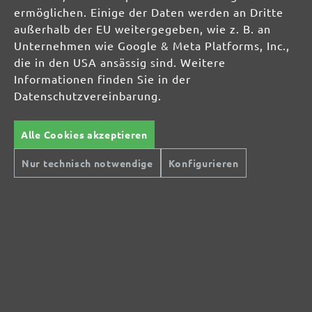
ermöglichen. Einige der Daten werden an Dritte
Tipps & Tricks
außerhalb der EU weitergegeben, wie z. B. an
Wissenswertes
Unternehmen wie Google & Meta Platforms, Inc.,
die in den USA ansässig sind. Weitere
Informationen finden Sie in der
SERVICE
Datenschutzvereinbarung.
Über uns
Zahlungsmöglichkeiten
Alle Cookies akzeptieren
Bestellvorgang & FAQ
Artikel zurücksenden
Nur technisch notwendige
Konfigurieren
Lieferbedingungen & Versandkosten
Services und Informationen
Widerrufsformular
Gewerbekundenbereich
GmbH
Kontakt
Über uns
*AGB Rabattaktionen
Impressum