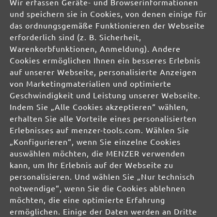
Wir erfassen Geräte- und Browserinformationen
und speichern sie in Cookies, von denen einige für
32,55 €
das ordnungsgemäße Funktionieren der Webseite
Details
erforderlich sind (z. B. Sicherheit,
Inhalt: 1 Stk.
(32,55 € / Stk.)
Warenkorbfunktionen, Anmeldung). Andere
Cookies ermöglichen Ihnen ein besseres Erlebnis
auf unserer Webseite, personalisierte Anzeigen
von Marketingmaterialien und optimierte
NEU
Geschwindigkeit und Leistung unserer Webseite.
Indem Sie „Alle Cookies akzeptieren“ wählen,
erhalten Sie alle Vorteile eines personalisierten
Erlebnisses auf menzer-tools.com. Wählen Sie
„Konfigurieren“, wenn Sie einzelne Cookies
auswählen möchten, die MENZER verwenden
kann, um Ihr Erlebnis auf der Webseite zu
KLETT-SCHLEIFTELLER (225 MM) WECHSELPAD
personalisieren. Und wählen Sie „Nur technisch
für MENZER LHS 225 / LHS 225 VARIO / LHS 225
notwendige“, wenn Sie die Cookies ablehnen
PRO / LHS 225 PRO VARIO / TBS 225 / TBS 225 AV /
möchten, die eine optimierte Erfahrung
TBS 225 PRO / TSW 225 / TSW 225 AV / TSW 225
ermöglichen. Einige der Daten werden an Dritte
PRO