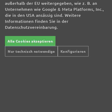
außerhalb der EU weitergegeben, wie z. B. an
Unternehmen wie Google & Meta Platforms, Inc.,
die in den USA ansässig sind. Weitere
40,15 €
Details
Informationen finden Sie in der
Inhalt: 1 Stk.
(40,15 € / Stk.)
Datenschutzvereinbarung.
Alle Cookies akzeptieren
Nur technisch notwendige
Konfigurieren
KERZENFILTER FÜR HOLZSTAUB
für MENZER VCL 530 PRO, VCL 550 PRO, VCM 530
PRO, VCM 550 PRO, VCM 530 PRO Wood, VCM 550
PRO Wood