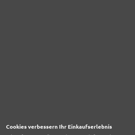
839,00 €
Details
Inhalt: 1 Stk.
(839,00 € / Stk.)
BÜRSTENKRANZ (225MM) 2-TEILIG
für MENZER LHS 225 / LHS 225 VARIO / LHS 225
PRO / LHS 225 PRO VARIO / TBS 225 / TBS 225 AV /
Cookies verbessern Ihr Einkaufserlebnis
TBS 225 PRO