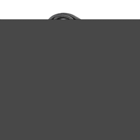
FLEXIBLER SAUGSCHLAUCH
für MENZER LHS 225 / LHS 225 VARIO / LHS 225
PRO / LHS 225 PRO VARIO / TBS 225 / TBS 225 PRO
/ TSW 225 / TSW 225 PRO
1 Bewertung
Durchschnittliche Bewertung von 4 von 5 Sternen
60,15 €
Details
Inhalt: 1 Stk.
(60,15 € / Stk.)