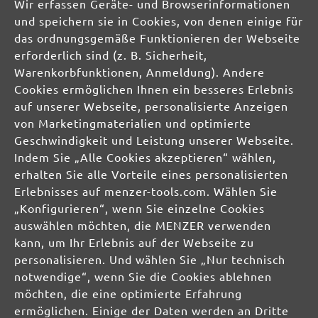
Wir erfassen Geräte- und Browserinformationen
und speichern sie in Cookies, von denen einige für
das ordnungsgemäße Funktionieren der Webseite
erforderlich sind (z. B. Sicherheit,
Warenkorbfunktionen, Anmeldung). Andere
Cookies ermöglichen Ihnen ein besseres Erlebnis
Sichere Zahlungsarten
Günstiger Versand
auf unserer Webseite, personalisierte Anzeigen
Schnelle Lieferung
Kostenlose Rücksendung
von Marketingmaterialien und optimierte
Geschwindigkeit und Leistung unserer Webseite.
Hilfe und Kontakt
+49 (0) 341 39 28 43 40
Indem Sie „Alle Cookies akzeptieren“ wählen,
Sie haben Fragen?
info@miotools.de
erhalten Sie alle Vorteile eines personalisierten
Servicezeiten:
Erlebnisses auf menzer-tools.com. Wählen Sie
Mo-Do: 8-16 Uhr, Fr: 8-14 Uhr
„Konfigurieren“, wenn Sie einzelne Cookies
auswählen möchten, die MENZER verwenden
kann, um Ihr Erlebnis auf der Webseite zu
Jetzt Newsletter abonnieren!
personalisieren. Und wählen Sie „Nur technisch
Sichern Sie sich einen 10% Gutschein für Ihre Anmeldung:
notwendige“, wenn Sie die Cookies ablehnen
Jetzt anmelden
möchten, die eine optimierte Erfahrung
ermöglichen. Einige der Daten werden an Dritte