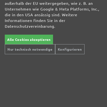
Ihre Einwilligung in den Versand ist jederzeit widerruflich. Der Newsletter-Versand
außerhalb der EU weitergegeben, wie z. B. an
erfolgt entsprechend unserer
Datenschutzerklärung
und zur Bewerbung eigener
Unternehmen wie Google & Meta Platforms, Inc.,
Produkte und Dienstleistungen
die in den USA ansässig sind. Weitere
Informationen finden Sie in der
Datenschutzvereinbarung.
TROCKENBAUSCHLEIFER
Langhalsschleifer
Kompakte Trockenbauschleifer
Alle Cookies akzeptieren
Nur technisch notwendige
Konfigurieren
EXZENTERSCHLEIFER
INDUSTRIESAUGER
SCHLEIFMITTEL
Multi- & Deltaschleifer
Schwingschleifer
Handschleifer
Einscheibenmaschinen
Trockenbauschleifer
Exzenterschleifer