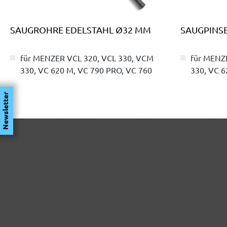
SAUGROHRE EDELSTAHL Ø32 MM
SAUGPINS
für MENZER VCL 320, VCL 330, VCM
für MENZ
330, VC 620 M, VC 790 PRO, VC 760
330, VC 6
Newsletter
7,25 €
Inhalt: 1 Stk.
(7,25 € / Stk.)
Details