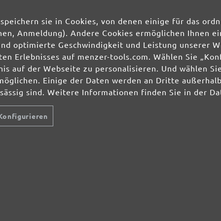
speichern sie in Cookies, von denen einige für das o
Ihre Einwilligung 
unserer
Datenschu
ionen, Anmeldung). Andere Cookies ermöglichen Ihnen ei
und optimierte Geschwindigkeit und Leistung unserer W
ierten Erlebnisses auf menzer-tools.com. Wählen Sie „Ko
HLEIFMITTEL
SCHLEIFMITTEL
SERVICE
s auf der Webseite zu personalisieren. Und wählen Sie
lti- & Deltaschleifer
Schleifscheiben
Über uns
hwingschleifer
Schleifbänder
Zahlungsmögl
möglichen. Einige der Daten werden an Dritte außerhal
ndschleifer
Schleifgitter
Bestellvorgan
nsässig sind. Weitere Informationen finden Sie in der D
nscheibenmaschinen
Schleifblätter
Artikel zurüc
ockenbauschleifer
Schleifbögen
Lieferbedingu
Konfigurieren
zenterschleifer
Schleifvliese
Versandkoste
Schleifpads
Services und 
Widerrufsform
AUBFREI-
Gewerbekunde
ÖSUNGEN