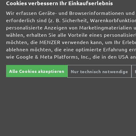
Cookies verbessern Ihr Einkaufserlebnis
Wir erfassen Geräte- und Browserinformationen und 
erforderlich sind (z. B. Sicherheit, Warenkorbfunkt
personalisierte Anzeigen von Marketingmaterialien 
wählen, erhalten Sie alle Vorteile eines personalis
MIOTOOLS
TROCKENBAUSCHLEIFER
SC
möchten, die MENZER verwenden kann, um Ihr Erlebni
INTERNATIONAL
Langhalsschleifer
Mu
Kompakte
Sc
ablehnen möchten, die eine optimierte Erfahrung er
UK
Trockenbauschleifer
Ha
wie Google & Meta Platforms, Inc., die in den USA a
Ei
FR
Tr
EXZENTERSCHLEIFER
Alle Cookies akzeptieren
Nur technisch notwendige
IT
Ex
INDUSTRIESAUGER
ST
L