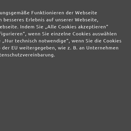
rdnungsgemäße Funktionieren der Webseite
in den Versand ist jederzeit widerruflich. Der Newsletter-Versand erfolgt entsprechend
tzerklärung
und zur Bewerbung eigener Produkte und Dienstleistungen
n besseres Erlebnis auf unserer Webseite,
ebseite. Indem Sie „Alle Cookies akzeptieren“
nfigurieren“, wenn Sie einzelne Cookies auswählen
GmbH
 „Nur technisch notwendige“, wenn Sie die Cookies
Kontakt
ichkeiten
b der EU weitergegeben, wie z. B. an Unternehmen
Über uns
g & FAQ
*AGB Rabattaktionen
atenschutzvereinbarung.
ksenden
Impressum
/
Allgemeine
ngen &
Geschäftsbedingungen
/
Widerrufsbelehrung
/
n
Datenschutz
/
Widerrufsformular
Informationen
ular
MIOTOOLS MAGAZIN
nbereich
Tipps & Tricks
Wissenswertes