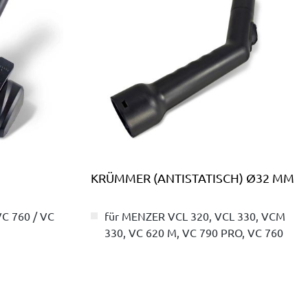
KRÜMMER (ANTISTATISCH) Ø32 MM
C 760 / VC
für MENZER VCL 320, VCL 330, VCM
330, VC 620 M, VC 790 PRO, VC 760
 von 5 von 5 Sternen