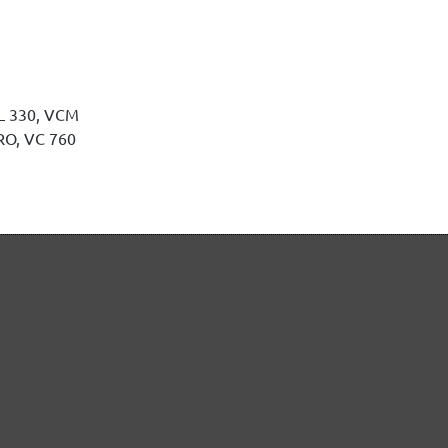
L 330, VCM
RO, VC 760
4,75 €
k.
(4,75 € / Stk.)