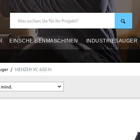
R
EINSCHEIBENMASCHINEN
INDUSTRIESAUGER
R
auger
MENZER VC 620 M
 mind.