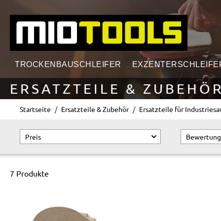
springen
Zur Hauptnavigation springen
TROCKENBAUSCHLEIFER
EXZENTERSCHLEIFE
ERSATZTEILE & ZUBEHÖ
Startseite
Ersatzteile & Zubehör
Ersatzteile für Industries
Preis
Bewertung
7 Produkte