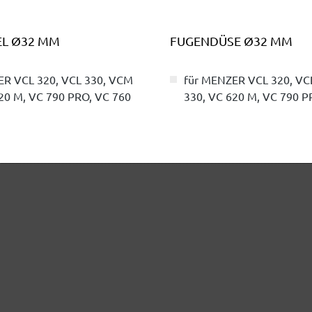
EL Ø32 MM
FUGENDÜSE Ø32 MM
ER VCL 320, VCL 330, VCM
für MENZER VCL 320, VC
20 M, VC 790 PRO, VC 760
330, VC 620 M, VC 790 P
4,65 €
Inhalt: 1 Stk.
(4,65 € / Stk.)
Inhalt: 1 St
Details
Details