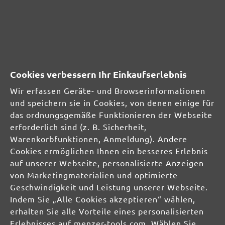
Inhalt: 1 Stk.
(105,80 € / Stk.)
Cookies verbessern Ihr Einkaufserlebnis
Wir erfassen Geräte- und Browserinformationen
und speichern sie in Cookies, von denen einige für
das ordnungsgemäße Funktionieren der Webseite
erforderlich sind (z. B. Sicherheit,
PKD-SPLITT-SEGMENTE (5 STK.)
Warenkorbfunktionen, Anmeldung). Andere
Cookies ermöglichen Ihnen ein besseres Erlebnis
für MENZER ESM 406
auf unserer Webseite, personalisierte Anzeigen
von Marketingmaterialien und optimierte
Geschwindigkeit und Leistung unserer Webseite.
575,35 €
Details
Indem Sie „Alle Cookies akzeptieren“ wählen,
Inhalt: 5 Stk.
(115,07 € / Stk.)
erhalten Sie alle Vorteile eines personalisierten
Erlebnisses auf menzer-tools.com. Wählen Sie