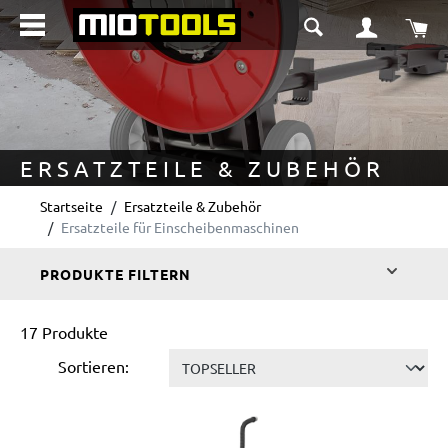
alt springen
Wa
ERSATZTEILE & ZUBEHÖR
Startseite
Ersatzteile & Zubehör
Ersatzteile für Einscheibenmaschinen
PRODUKTE FILTERN
17 Produkte
Sortieren: