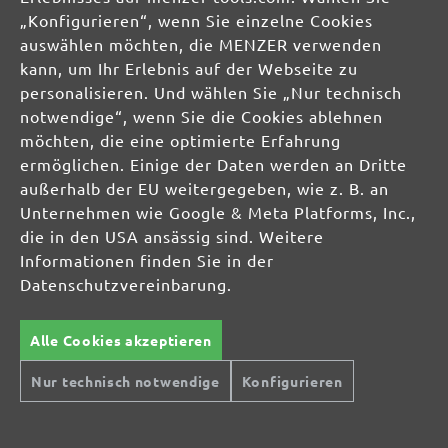
„Konfigurieren“, wenn Sie einzelne Cookies
auswählen möchten, die MENZER verwenden
Alle Preise inkl. MwSt. zzgl.
Versandkosten
kann, um Ihr Erlebnis auf der Webseite zu
personalisieren. Und wählen Sie „Nur technisch
notwendige“, wenn Sie die Cookies ablehnen
möchten, die eine optimierte Erfahrung
ermöglichen. Einige der Daten werden an Dritte
außerhalb der EU weitergegeben, wie z. B. an
Sichere Zahlungsarten
Günstiger Versand
Unternehmen wie Google & Meta Platforms, Inc.,
die in den USA ansässig sind. Weitere
Schnelle Lieferung
Kostenlose Rücksendung
Informationen finden Sie in der
Datenschutzvereinbarung.
Hilfe und Kontakt
+49 (0) 341 39 28 43 40
Sie haben Fragen?
info@miotools.de
Servicezeiten:
Alle Cookies akzeptieren
Mo-Do: 8-16 Uhr, Fr: 8-14 Uhr
Nur technisch notwendige
Konfigurieren
Jetzt Newsletter abonnieren!