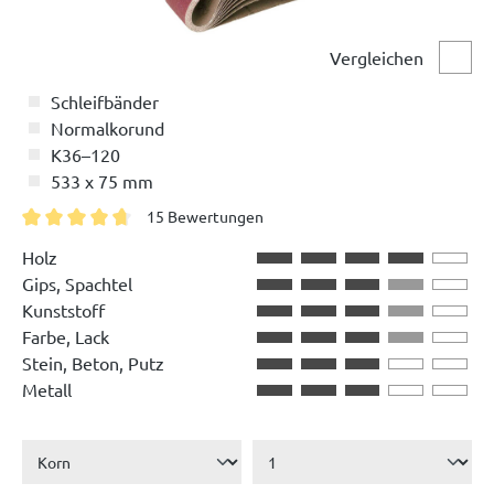
Vergleichen
Vergl
Schleifbänder
Normalkorund
K36–120
533 x 75 mm
15 Bewertungen
Durchschnittliche Bewertung von 4.8 von 5 Sternen
Holz
Gips, Spachtel
Kunststoff
Farbe, Lack
Stein, Beton, Putz
Metall