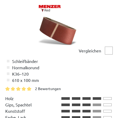
Vergleichen
Vergl
Schleifbänder
Normalkorund
K36–120
610 x 100 mm
2 Bewertungen
Durchschnittliche Bewertung von 5 von 5 Sternen
Holz
Gips, Spachtel
Kunststoff
Farbe, Lack