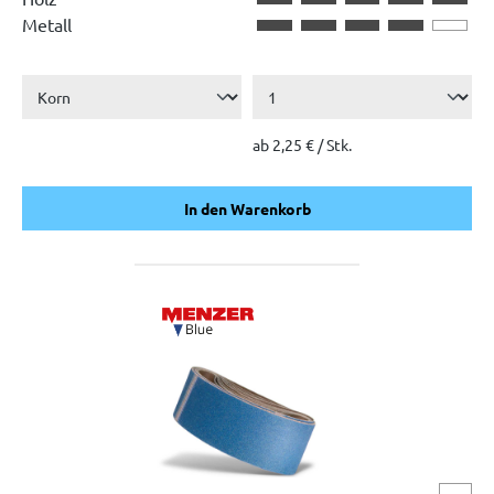
Metall
ab 2,25 € / Stk.
In den Warenkorb
In den Warenkorb