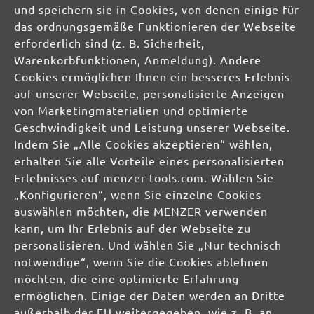
und speichern sie in Cookies, von denen einige für
das ordnungsgemäße Funktionieren der Webseite
erforderlich sind (z. B. Sicherheit,
Warenkorbfunktionen, Anmeldung). Andere
Cookies ermöglichen Ihnen ein besseres Erlebnis
Vergleichen
auf unserer Webseite, personalisierte Anzeigen
Vergl
von Marketingmaterialien und optimierte
Schleifbänder
Geschwindigkeit und Leistung unserer Webseite.
Normalkorund
Indem Sie „Alle Cookies akzeptieren“ wählen,
K36–120
erhalten Sie alle Vorteile eines personalisierten
303 x 40 mm
Erlebnisses auf menzer-tools.com. Wählen Sie
3 Bewertungen
„Konfigurieren“, wenn Sie einzelne Cookies
Durchschnittliche Bewertung von 4.6 von 5 Sternen
auswählen möchten, die MENZER verwenden
Holz
kann, um Ihr Erlebnis auf der Webseite zu
Gips, Spachtel
personalisieren. Und wählen Sie „Nur technisch
Kunststoff
notwendige“, wenn Sie die Cookies ablehnen
Farbe, Lack
möchten, die eine optimierte Erfahrung
Stein, Beton, Putz
ermöglichen. Einige der Daten werden an Dritte
Metall
außerhalb der EU weitergegeben, wie z. B. an