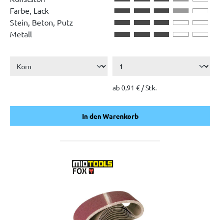
Farbe, Lack
Stein, Beton, Putz
Metall
ab 0,91 € / Stk.
In den Warenkorb
In den Warenkorb