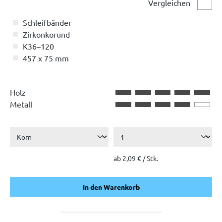
Vergleichen
Vergl
Schleifbänder
Zirkonkorund
K36–120
457 x 75 mm
Holz
Metall
ab 2,09 € / Stk.
In den Warenkorb
In den Warenkorb