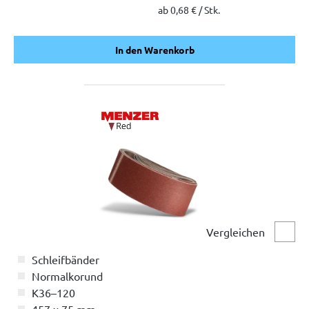
ab 0,68 € / Stk.
In den Warenkorb
In den Warenkorb
Vergleichen
Vergl
Schleifbänder
Normalkorund
K36–120
457 x 75 mm