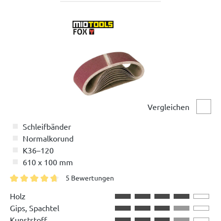
Vergleichen
Vergl
Schleifbänder
Normalkorund
K36–120
610 x 100 mm
5 Bewertungen
Durchschnittliche Bewertung von 4.8 von 5 Sternen
Holz
Gips, Spachtel
Kunststoff