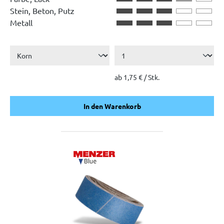
Stein, Beton, Putz
Metall
ab 1,75 € / Stk.
In den Warenkorb
In den Warenkorb