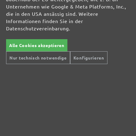
Unternehmen wie Google & Meta Platforms, Inc.,
die in den USA ansässig sind. Weitere
Informationen finden Sie in der
ab 0,65 € / Stk.
Datenschutzvereinbarung.
In den Warenkorb
In den Warenkorb
Alle Cookies akzeptieren
Nur technisch notwendige
Konfigurieren
Alle Preise inkl. MwSt. zzgl.
Versandkosten
Sichere Zahlungsarten
Günstiger Versand
Schnelle Lieferung
Kostenlose Rücksendung