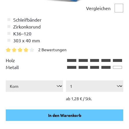
Vergleichen
Vergl
Schleifbänder
Zirkonkorund
K36–120
303 x 40 mm
2 Bewertungen
Durchschnittliche Bewertung von 4 von 5 Sternen
Holz
Metall
ab 1,28 € / Stk.
In den Warenkorb
In den Warenkorb