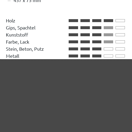
Holz
Gips, Spachtel
Kunststoff
Farbe, Lack
Stein, Beton, Putz
Metall
ab 1,19 € / Stk.
In den Warenkorb
In den Warenkorb