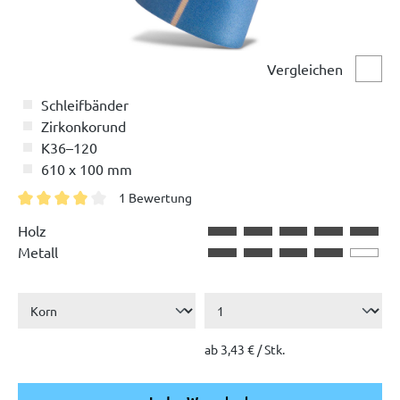
Vergleichen
Vergl
Schleifbänder
Zirkonkorund
K36–120
610 x 100 mm
1 Bewertung
Durchschnittliche Bewertung von 4 von 5 Sternen
Holz
Metall
ab 3,43 € / Stk.
In den Warenkorb