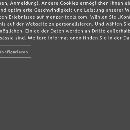
3,90 € für
Emons.
kostenlos 
ionen, Anmeldung). Andere Cookies ermöglichen Ihnen ei
und optimierte Geschwindigkeit und Leistung unserer W
ierten Erlebnisses auf menzer-tools.com. Wählen Sie „Ko
s auf der Webseite zu personalisieren. Und wählen Sie
möglichen. Einige der Daten werden an Dritte außerhal
nsässig sind. Weitere Informationen finden Sie in der D
ng
Jetzt Newslet
Konfigurieren
-
Sichern Sie si
Ihre Einwilligung 
unserer
Datenschu
HLEIFMITTEL
SCHLEIFMITTEL
SERVICE
lti- & Deltaschleifer
Schleifscheiben
Über uns
hwingschleifer
Schleifbänder
Zahlungsmögl
ndschleifer
Schleifgitter
Bestellvorgan
nscheibenmaschinen
Schleifblätter
Artikel zurüc
ockenbauschleifer
Schleifbögen
Lieferbedingu