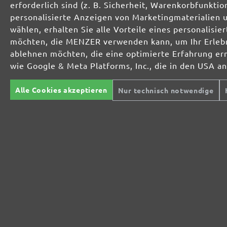
ansonsten berechnen wir 
erforderlich sind (z. B. Sicherheit, Warenkorbfunkt
den Versand innerhalb
personalisierte Anzeigen von Marketingmaterialien 
Deutschlands.
wählen, erhalten Sie alle Vorteile eines personalis
Vorkasse
möchten, die MENZER verwenden kann, um Ihr Erlebni
ablehnen möchten, die eine optimierte Erfahrung er
wie Google & Meta Platforms, Inc., die in den USA a
Zufriedenheitsgarantie
Kostenlose Rücksendu
Alle Cookies akzeptieren
Nur technisch notwendige
Schnelle Lieferung
Sichere Zahlung mit SSL
Käuferschutz
Verschlüsselung
Datenschutz
Fachberatung
MIOTOOLS
TROCKENBAUSCHLEIFER
SC
INTERNATIONAL
Langhalsschleifer
Mu
Kompakte
Sc
UK
Trockenbauschleifer
Ha
Ei
FR
Tr
EXZENTERSCHLEIFER