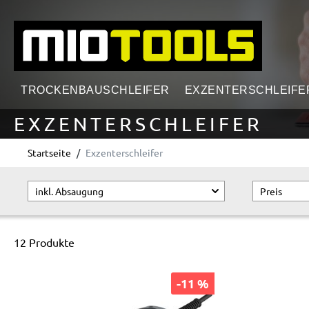
springen
Zur Hauptnavigation springen
TROCKENBAUSCHLEIFER
EXZENTERSCHLEIFE
EXZENTERSCHLEIFER
Startseite
Exzenterschleifer
inkl. Absaugung
Preis
12 Produkte
-11 %