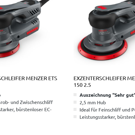
CHLEIFER MENZER ETS
EXZENTERSCHLEIFER ME
150 2.5
b
Auszeichnung "Sehr gut
Grob- und Zwischenschliff
2,5 mm Hub
tarker, bürstenloser EC-
Ideal für Feinschliff und P
Leistungsstarker, bürsten
, wartungs- und
Motor
ßarm
Geräusch-, wartungs- und