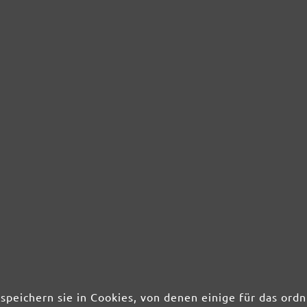
nterschleifer?
ers aus?
ehör bieten sich weiterhin?
zenterschleifers beachten?
Schnelle Lieferung
Koste
n 39 €
Rasche und zuverlässige Lieferung
Ihnen gefäl
tenfrei,
mit unseren Partnern DHL und
Kein Probl
speichern sie in Cookies, von denen einige für das o