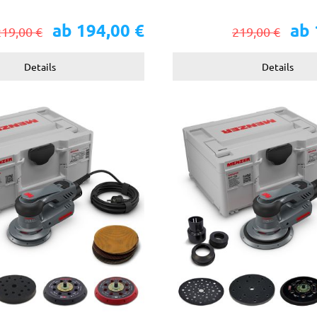
verschleißarm
ab 194,00 €
ab 
219,00 €
219,00 €
Details
Details