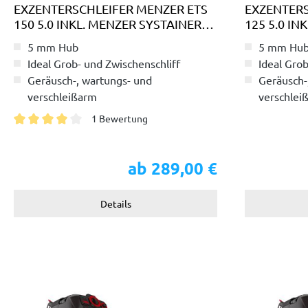
EXZENTERSCHLEIFER MENZER ETS
EXZENTERS
150 5.0 INKL. MENZER SYSTAINER³
125 5.0 IN
TRANSPORTKOFFER
TRANSPOR
5 mm Hub
5 mm Hu
Ideal Grob- und Zwischenschliff
Ideal Grob
Geräusch-, wartungs- und
Geräusch-
verschleißarm
verschlei
Inkl. umfangreichem Zubehör
Inkl. umf
1 Bewertung
Durchschnittliche Bewertung von 4 von 5 Sternen
ab 289,00 €
Details