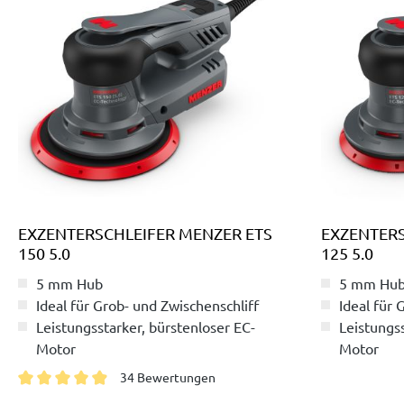
EXZENTERSCHLEIFER MENZER ETS
EXZENTERS
150 5.0
125 5.0
5 mm Hub
5 mm Hu
Ideal für Grob- und Zwischenschliff
Ideal für 
Leistungsstarker, bürstenloser EC-
Leistungss
Motor
Motor
Geräusch-, wartungs- und
Geräusch-
34 Bewertungen
verschleißarm
verschlei
Durchschnittliche Bewertung von 4.8 von 5 Sternen