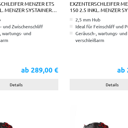
CHLEIFER MENZER ETS
EXZENTERSCHLEIFER ME
KL. MENZER SYSTAINER³
150 2.5 INKL. MENZER S
TKOFFER
TRANSPORTKOFFER
b
2,5 mm Hub
- und Zwischenschliff
Ideal für Feinschliff und P
, wartungs- und
Geräusch-, wartungs- und
ßarm
verschleißarm
angreichem Zubehör
Inkl. umfangreichem Zub
ab 289,00 €
ab 
Details
Details