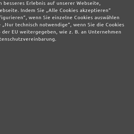
an uns zurück.
info@miotools.de
n besseres Erlebnis auf unserer Webseite,
Servicezeiten:
ebseite. Indem Sie „Alle Cookies akzeptieren“
Mo-Do: 8-16 Uhr, Fr: 8-14 Uhr
nfigurieren“, wenn Sie einzelne Cookies auswählen
 „Nur technisch notwendige“, wenn Sie die Cookies
b der EU weitergegeben, wie z. B. an Unternehmen
atenschutzvereinbarung.
ter abonnieren!
ch einen 10% Gutschein für Ihre Anmeldung:
Jetzt anmelden
in den Versand ist jederzeit widerruflich. Der Newsletter-Versand erfolgt entsprechend
tzerklärung
und zur Bewerbung eigener Produkte und Dienstleistungen
GmbH
Kontakt
ichkeiten
Über uns
g & FAQ
*AGB Rabattaktionen
ksenden
Impressum
/
Allgemeine
ngen &
Geschäftsbedingungen
/
Widerrufsbelehrung
/