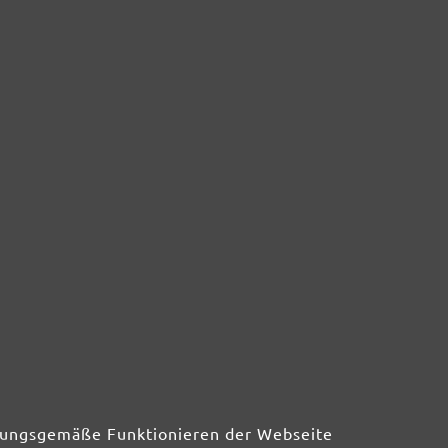
nlose Rücksendung
Hilfe und Kontakt
lt ein Artikel doch nicht?
Sie haben Fragen?
em. Schicken Sie ihn
+49 (0) 341 39 28 43 40
rdnungsgemäße Funktionieren der Webseite