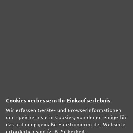
Ihre Einwilligung in den Versand ist jederzeit widerruflich. Der Newsletter-Versand
erfolgt entsprechend unserer
Datenschutzerklärung
und zur Bewerbung eigener
Produkte und Dienstleistungen
TROCKENBAUSCHLEIFER
Langhalsschleifer
Kompakte Trockenbauschleifer
EXZENTERSCHLEIFER
INDUSTRIESAUGER
Cookies verbessern Ihr Einkaufserlebnis
SCHLEIFMITTEL
Multi- & Deltaschleifer
Wir erfassen Geräte- und Browserinformationen
Schwingschleifer
und speichern sie in Cookies, von denen einige für
Handschleifer
das ordnungsgemäße Funktionieren der Webseite
Einscheibenmaschinen
erforderlich sind (z. B. Sicherheit,
Trockenbauschleifer