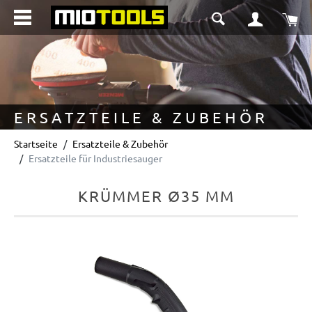
alt springen
Wa
ERSATZTEILE & ZUBEHÖR
Startseite
Ersatzteile & Zubehör
Ersatzteile für Industriesauger
KRÜMMER Ø35 MM
Bildergalerie überspringen