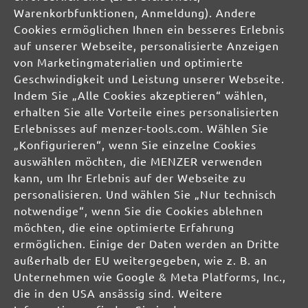
Exzenterschleifer
Warenkorbfunktionen, Anmeldung). Andere
Cookies ermöglichen Ihnen ein besseres Erlebnis
STAUBFREI-LÖSUNGEN
auf unserer Webseite, personalisierte Anzeigen
von Marketingmaterialien und optimierte
SCHLEIFMITTEL
Geschwindigkeit und Leistung unserer Webseite.
Schleifscheiben
Indem Sie „Alle Cookies akzeptieren“ wählen,
Schleifbänder
erhalten Sie alle Vorteile eines personalisierten
Schleifgitter
Erlebnisses auf menzer-tools.com. Wählen Sie
Schleifblätter
„Konfigurieren“, wenn Sie einzelne Cookies
Schleifbögen
Schleifvliese
auswählen möchten, die MENZER verwenden
Schleifpads
kann, um Ihr Erlebnis auf der Webseite zu
personalisieren. Und wählen Sie „Nur technisch
notwendige“, wenn Sie die Cookies ablehnen
MIOTOOLS INTERNATIONAL
möchten, die eine optimierte Erfahrung
UK
ermöglichen. Einige der Daten werden an Dritte
außerhalb der EU weitergegeben, wie z. B. an
FR
Unternehmen wie Google & Meta Platforms, Inc.,
IT
die in den USA ansässig sind. Weitere