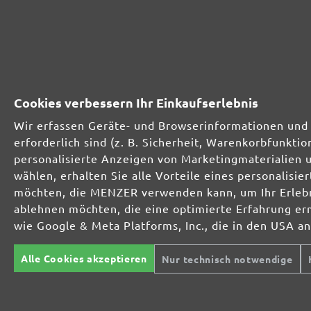
Deutschlands.
Vorkasse
Zufriedenheitsgarantie
Kostenlose Rücksendu
Schnelle Lieferung
Sichere Zahlung mit SSL
Cookies verbessern Ihr Einkaufserlebnis
Käuferschutz
Verschlüsselung
Wir erfassen Geräte- und Browserinformationen und 
Datenschutz
Fachberatung
erforderlich sind (z. B. Sicherheit, Warenkorbfunkt
personalisierte Anzeigen von Marketingmaterialien 
wählen, erhalten Sie alle Vorteile eines personalis
möchten, die MENZER verwenden kann, um Ihr Erlebni
ablehnen möchten, die eine optimierte Erfahrung er
MIOTOOLS
TROCKENBAUSCHLEIFER
SC
INTERNATIONAL
Langhalsschleifer
Mu
wie Google & Meta Platforms, Inc., die in den USA a
Kompakte
Sc
UK
Trockenbauschleifer
Ha
Alle Cookies akzeptieren
Nur technisch notwendige
Ei
FR
Tr
EXZENTERSCHLEIFER
IT
Ex