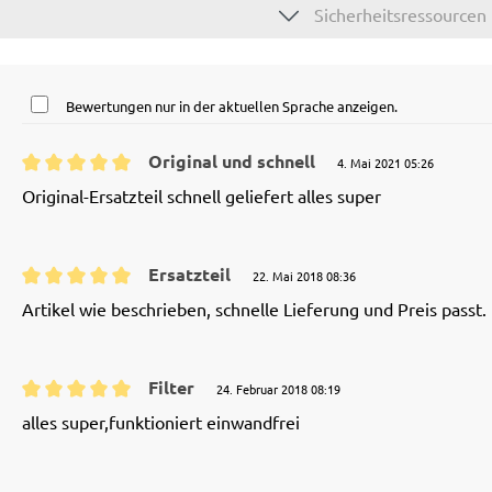
Sicherheitsressourcen
Bewertungen nur in der aktuellen Sprache anzeigen.
Original und schnell
4. Mai 2021 05:26
Bewertung mit 5 von 5 Sternen
Original-Ersatzteil schnell geliefert alles super
Ersatzteil
22. Mai 2018 08:36
Bewertung mit 5 von 5 Sternen
Artikel wie beschrieben, schnelle Lieferung und Preis passt.
Filter
24. Februar 2018 08:19
Bewertung mit 5 von 5 Sternen
alles super,funktioniert einwandfrei