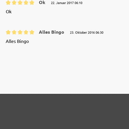
Ok
22. Januar 2017 06:10
Bewertung mit 5 von 5 Sternen
Ok
Alles Bingo
23. Oktober 2016 06:30
Bewertung mit 5 von 5 Sternen
Alles Bingo
RCEN