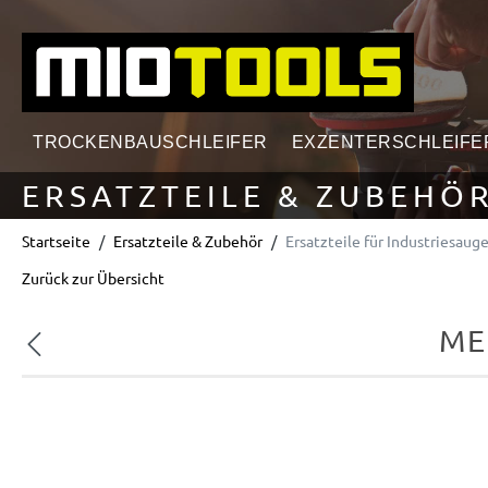
springen
Zur Hauptnavigation springen
TROCKENBAUSCHLEIFER
EXZENTERSCHLEIFE
ERSATZTEILE & ZUBEHÖ
Startseite
Ersatzteile & Zubehör
Ersatzteile für Industriesauge
Zurück zur Übersicht
ME
Vorheriges
Bildergalerie überspringen