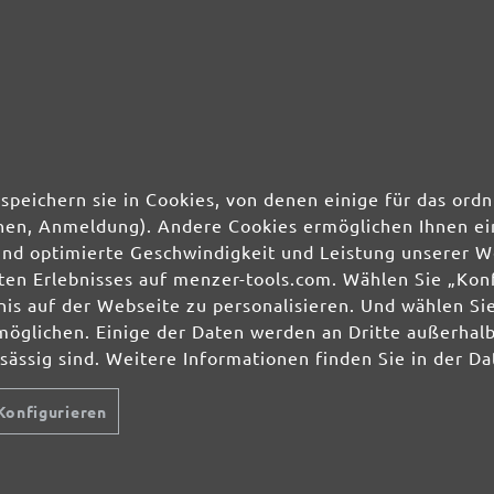
ng
Jetzt Newslet
-
Sichern Sie si
speichern sie in Cookies, von denen einige für das o
ionen, Anmeldung). Andere Cookies ermöglichen Ihnen ei
Ihre Einwilligung 
und optimierte Geschwindigkeit und Leistung unserer W
unserer
Datenschu
ierten Erlebnisses auf menzer-tools.com. Wählen Sie „Ko
s auf der Webseite zu personalisieren. Und wählen Sie
möglichen. Einige der Daten werden an Dritte außerhal
HLEIFMITTEL
SCHLEIFMITTEL
SERVICE
lti- & Deltaschleifer
Schleifscheiben
Über uns
nsässig sind. Weitere Informationen finden Sie in der D
hwingschleifer
Schleifbänder
Zahlungsmögl
ndschleifer
Schleifgitter
Bestellvorgan
Konfigurieren
nscheibenmaschinen
Schleifblätter
Artikel zurüc
ockenbauschleifer
Schleifbögen
Lieferbedingu
zenterschleifer
Schleifvliese
Versandkoste