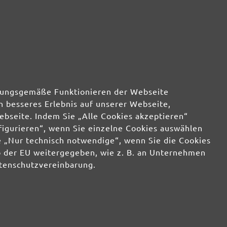
Mo-Do: 8-16 Uhr, Fr: 8-14 Uhr
ter abonnieren!
ch einen 10% Gutschein für Ihre Anmeldung:
Jetzt anmelden
rdnungsgemäße Funktionieren der Webseite
n besseres Erlebnis auf unserer Webseite,
in den Versand ist jederzeit widerruflich. Der Newsletter-Versand erfolgt entsprechend
ebseite. Indem Sie „Alle Cookies akzeptieren“
tzerklärung
und zur Bewerbung eigener Produkte und Dienstleistungen
nfigurieren“, wenn Sie einzelne Cookies auswählen
 „Nur technisch notwendige“, wenn Sie die Cookies
b der EU weitergegeben, wie z. B. an Unternehmen
GmbH
atenschutzvereinbarung.
Kontakt
ichkeiten
Über uns
g & FAQ
*AGB Rabattaktionen
ksenden
Impressum
/
Allgemeine
ngen &
Geschäftsbedingungen
/
Widerrufsbelehrung
/
n
Datenschutz
/
Widerrufsformular