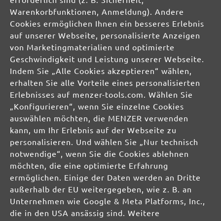
TROCKENBAUSCHLEIFER
Warenkorbfunktionen, Anmeldung). Andere
Langhalsschleifer
Cookies ermöglichen Ihnen ein besseres Erlebnis
Kompakte Trockenbauschleifer
auf unserer Webseite, personalisierte Anzeigen
von Marketingmaterialien und optimierte
EXZENTERSCHLEIFER
Geschwindigkeit und Leistung unserer Webseite.
Indem Sie „Alle Cookies akzeptieren“ wählen,
INDUSTRIESAUGER
erhalten Sie alle Vorteile eines personalisierten
Erlebnisses auf menzer-tools.com. Wählen Sie
SCHLEIFMITTEL
„Konfigurieren“, wenn Sie einzelne Cookies
Multi- & Deltaschleifer
Schwingschleifer
auswählen möchten, die MENZER verwenden
Handschleifer
kann, um Ihr Erlebnis auf der Webseite zu
Einscheibenmaschinen
personalisieren. Und wählen Sie „Nur technisch
Trockenbauschleifer
notwendige“, wenn Sie die Cookies ablehnen
Exzenterschleifer
möchten, die eine optimierte Erfahrung
ermöglichen. Einige der Daten werden an Dritte
STAUBFREI-LÖSUNGEN
außerhalb der EU weitergegeben, wie z. B. an
Unternehmen wie Google & Meta Platforms, Inc.,
SCHLEIFMITTEL
die in den USA ansässig sind. Weitere
Schleifscheiben