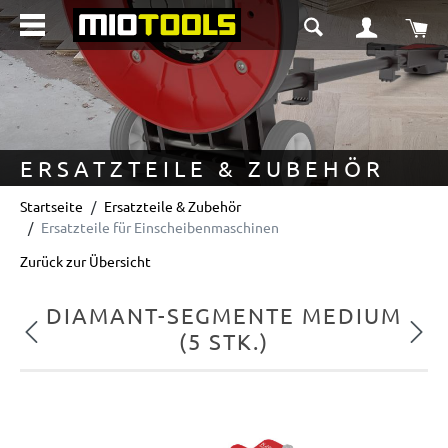
alt springen
Wa
ERSATZTEILE & ZUBEHÖR
Startseite
Ersatzteile & Zubehör
Ersatzteile für Einscheibenmaschinen
Zurück zur Übersicht
DIAMANT-SEGMENTE MEDIUM
Vorheriges
Nächs
(5 STK.)
Bildergalerie überspringen