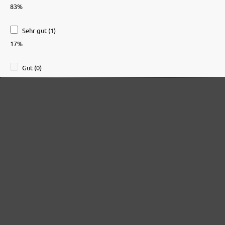
83%
Sehr gut (1)
17%
Gut (0)
0%
Akzeptierbar (0)
0%
Unbefriedigend (0)
0%
Bewerten Sie dieses Produkt!
Teilen Sie Ihre Erfahrungen mit anderen Kunden.