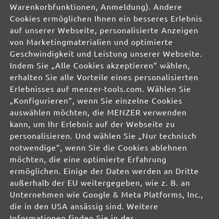
Warenkorbfunktionen, Anmeldung). Andere
Cookies ermöglichen Ihnen ein besseres Erlebnis
auf unserer Webseite, personalisierte Anzeigen
von Marketingmaterialien und optimierte
Geschwindigkeit und Leistung unserer Webseite.
Indem Sie „Alle Cookies akzeptieren“ wählen,
erhalten Sie alle Vorteile eines personalisierten
Erlebnisses auf menzer-tools.com. Wählen Sie
„Konfigurieren“, wenn Sie einzelne Cookies
auswählen möchten, die MENZER verwenden
kann, um Ihr Erlebnis auf der Webseite zu
personalisieren. Und wählen Sie „Nur technisch
notwendige“, wenn Sie die Cookies ablehnen
Sichere Zahlungsarten
Günstiger Versand
möchten, die eine optimierte Erfahrung
Schnelle Lieferung
Kostenlose Rücksendung
ermöglichen. Einige der Daten werden an Dritte
außerhalb der EU weitergegeben, wie z. B. an
Hilfe und Kontakt
+49 (0) 341 39 28 43 40
Unternehmen wie Google & Meta Platforms, Inc.,
Sie haben Fragen?
info@miotools.de
die in den USA ansässig sind. Weitere
Servicezeiten:
Informationen finden Sie in der