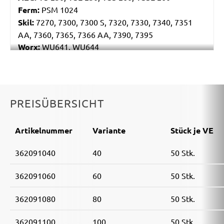
Ferm:
PSM 1024
Skil:
7270, 7300, 7300 S, 7320, 7330, 7340, 7351
AA, 7360, 7365, 7366 AA, 7390, 7395
Worx:
WU641, WU644
Bosch:
GSS 230A, GSS 230AE, GSS 23AE, PSS 180A,
PSS 200A, PSS 22, PSS 23, PSS 23A, PSS 23AE, PSS
240A, PSS 240AE, PSS 250AE
Ryobi:
ESS1890C, ESS2590V, S33K
PREISÜBERSICHT
Casals:
KLR 210
Dewalt:
D26422, D26423
Artikelnummer
Variante
Stück je VE
Makita:
9036
Metabo:
SR 10-23 INTEC, SR 20-23, SR 356, SR 357,
362091040
40
50 Stk.
SR 4350
Wegoma:
LR 184 H
362091060
60
50 Stk.
Einhell:
EST 170
Hitachi:
FS 10SB
362091080
80
50 Stk.
Peugeot:
PV 240A, TV 4102
Black & Decker:
KA175, KA186, KA186E
362091100
100
50 Stk.