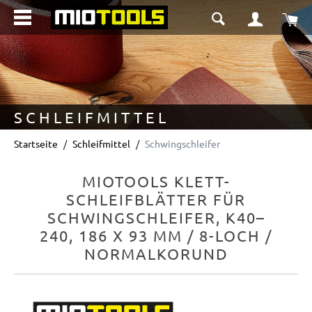
alt springen
Wa
SCHLEIFMITTEL
Startseite
Schleifmittel
Schwingschleifer
MIOTOOLS KLETT-
SCHLEIFBLÄTTER FÜR
SCHWINGSCHLEIFER, K40–
240, 186 X 93 MM / 8-LOCH /
NORMALKORUND
Bildergalerie überspringen