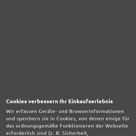
MioTools GmbH
Erich-Zeigner-Allee 69-73
04229 Leipzig
DE
info@miotools.de
Verantwortliche Person für die EU:
MioTools GmbH
Erich-Zeigner-Allee 69-73
04229 Leipzig
DE
Cookies verbessern Ihr Einkaufserlebnis
info@miotools.de
Wir erfassen Geräte- und Browserinformationen
und speichern sie in Cookies, von denen einige für
Produktsicherheit:
das ordnungsgemäße Funktionieren der Webseite
erforderlich sind (z. B. Sicherheit,