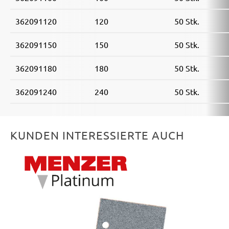
Festo / Festool:
LRS 93 G, LRS 93 M, RS 3 E-SFE, RS
362091120
120
50 Stk.
300
362091150
150
50 Stk.
362091180
180
50 Stk.
362091240
240
50 Stk.
KUNDEN INTERESSIERTE AUCH
Produktgalerie überspringen