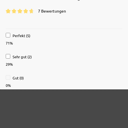
7 Bewertungen
Durchschnittliche Bewertung von 4.7 von 5 Sternen
Perfekt (5)
71%
Sehr gut (2)
29%
Gut (0)
0%
Akzeptierbar (0)
0%
Unbefriedigend (0)
0%