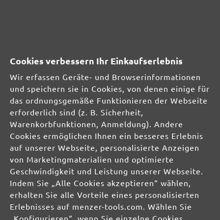
info@miotools.de
Verantwortliche Person für die EU:
MioTools GmbH
Cookies verbessern Ihr Einkaufserlebnis
Erich-Zeigner-Allee 69-73
04229 Leipzig
Wir erfassen Geräte- und Browserinformationen
DE
und speichern sie in Cookies, von denen einige für
das ordnungsgemäße Funktionieren der Webseite
info@miotools.de
erforderlich sind (z. B. Sicherheit,
Warenkorbfunktionen, Anmeldung). Andere
Produktsicherheit:
Cookies ermöglichen Ihnen ein besseres Erlebnis
auf unserer Webseite, personalisierte Anzeigen
von Marketingmaterialien und optimierte
Geschwindigkeit und Leistung unserer Webseite.
Indem Sie „Alle Cookies akzeptieren“ wählen,
erhalten Sie alle Vorteile eines personalisierten
Erlebnisses auf menzer-tools.com. Wählen Sie
„Konfigurieren“, wenn Sie einzelne Cookies