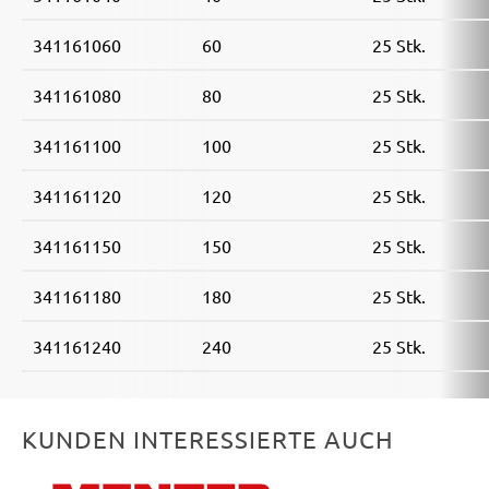
Festo / Festool:
Planex
Varo / Powerplus:
POWX04760, POWX0477,
341161060
60
25 Stk.
POWX0478
341161080
80
25 Stk.
341161100
100
25 Stk.
341161120
120
25 Stk.
341161150
150
25 Stk.
341161180
180
25 Stk.
341161240
240
25 Stk.
KUNDEN INTERESSIERTE AUCH
Produktgalerie überspringen