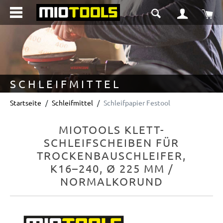
alt springen
Wa
SCHLEIFMITTEL
Startseite
Schleifmittel
Schleifpapier Festool
MIOTOOLS KLETT-
SCHLEIFSCHEIBEN FÜR
TROCKENBAUSCHLEIFER,
K16–240, Ø 225 MM /
NORMALKORUND
Bildergalerie überspringen