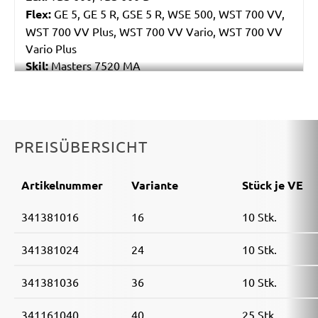
Flex:
GE 5, GE 5 R, GSE 5 R, WSE 500, WST 700 VV,
WST 700 VV Plus, WST 700 VV Vario, WST 700 VV
Vario Plus
Skil:
Masters 7520 MA
Arebos:
Arebos
Feider:
FPEP1200CPC, FPG710-SU, FPGAUTO, FPG-
INDUCTION, FPG-INDUCTION2P, Surfacer1
Matrix:
DWS 1200, DWS 600-1, DWS 710
PREISÜBERSICHT
MENZER:
LHS 225, LHS 225 AV, LHS 225 PRO, LHS
225 PRO VARIO, LHS 225 VARIO, LHS 225 VARIO AV,
Artikelnummer
Variante
Stück je VE
TBS 225, TBS 225 AV, TBS 225 PRO, TSW 225, TSW
225 AV, TSW 225 PRO
341381016
16
10 Stk.
Metabo:
LSV 5-225, LSV 5-225 Comfort
Storch:
Spider, Spider S, Spider XS
341381024
24
10 Stk.
vidaXL:
Langhalsschleifer Rot 750 W
Scheppach:
DS200, DS210, DS900, DS920, DS930
341381036
36
10 Stk.
Eibenstock:
ELS 225.1, ETS 225, EWS 225
Timbertech:
TBSLF02 710 W, TBSLF06 750 W
341161040
40
25 Stk.