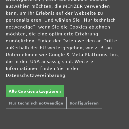
auswählen möchten, die MENZER verwenden
kann, um Ihr Erlebnis auf der Webseite zu
personalisieren. Und wählen Sie „Nur technisch
notwendige“, wenn Sie die Cookies ablehnen
möchten, die eine optimierte Erfahrung
ermöglichen. Einige der Daten werden an Dritte
außerhalb der EU weitergegeben, wie z. B. an
Sichere Zahlungsarten
Günstiger Versand
Unternehmen wie Google & Meta Platforms, Inc.,
die in den USA ansässig sind. Weitere
Schnelle Lieferung
Kostenlose Rücksendung
Informationen finden Sie in der
Hilfe und Kontakt
+49 (0) 341 39 28 43 40
Datenschutzvereinbarung.
Sie haben Fragen?
info@miotools.de
Servicezeiten:
Alle Cookies akzeptieren
Mo-Do: 8-16 Uhr, Fr: 8-14 Uhr
Nur technisch notwendige
Konfigurieren
Jetzt Newsletter abonnieren!
Sichern Sie sich einen 10% Gutschein für Ihre Anmeldung: