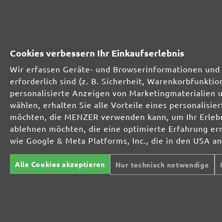
MioTools Klett-Schleifscheiben, K40
Informationen zur Authentizität von Bewertungen
Cookies verbessern Ihr Einkaufserlebnis
Durchschnittliche Kundenbewertung:
Wir erfassen Geräte- und Browserinformationen und 
14 Bewertungen
erforderlich sind (z. B. Sicherheit, Warenkorbfunkt
Durchschnittliche Bewertung von 4.7 von 5 Sternen
personalisierte Anzeigen von Marketingmaterialien 
wählen, erhalten Sie alle Vorteile eines personalis
möchten, die MENZER verwenden kann, um Ihr Erlebni
Perfekt (11)
79%
ablehnen möchten, die eine optimierte Erfahrung er
wie Google & Meta Platforms, Inc., die in den USA a
Sehr gut (3)
21%
Alle Cookies akzeptieren
Nur technisch notwendige
Gut (0)
0%
Akzeptierbar (0)
0%
Unbefriedigend (0)
0%