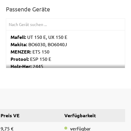
Passende Geräte
Mafell:
UT 150 E, UX 150 E
Makita:
BO6030, BO6040J
MENZER:
ETS 150
Protool:
ESP 150 E
Holz-Her:
2445
Festo / Festool:
ES 150/3 EQ, ES 150/3 EQ-C, ES
150/5 EQ, ES 150/5 EQ-C, ET 2 E, ET 2 E-Plus, ETS
150/3 EQ, ETS 150/3 EQ-C, ETS 150/3 EQ-Plus, ETS
150/5 EQ, ETS 150/5 EQ-C, ETS 150/5 EQ-Plus, ETS
150/S EQ-E, LEX 150, LEX 3 150/3, RO 150, RO 150
E, RO 150 FEQ, RO 150 FEQ-Plus, RO 2 E-Plus, WTS
Preis VE
Verfügbarkeit
150/7 E, WTS 150/7 E-Plus
9,75 €
verfügbar