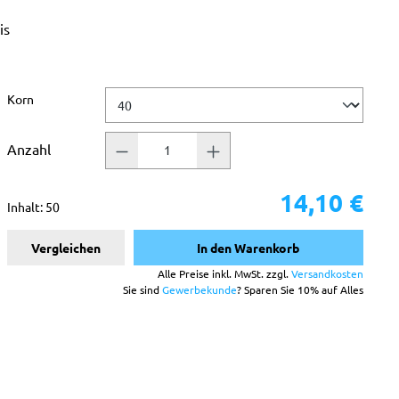
is
 Sternen
auswählen
Korn
Anzahl
14,10 €
Inhalt:
50
Vergleichen
In den Warenkorb
Alle Preise inkl. MwSt. zzgl.
Versandkosten
Sie sind
Gewerbekunde
? Sparen Sie 10% auf Alles