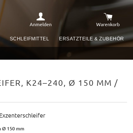
Anmelden
Warenkorb
Warenkorb e
SCHLEIFMITTEL
ERSATZTEILE & ZUBEHÖR
FER, K24–240, Ø 150 MM /
 Exzenterschleifer
en Ø 150 mm