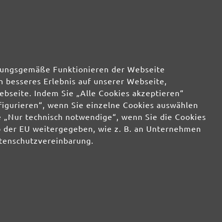
rdnungsgemäße Funktionieren der Webseite
n besseres Erlebnis auf unserer Webseite,
ebseite. Indem Sie „Alle Cookies akzeptieren“
nfigurieren“, wenn Sie einzelne Cookies auswählen
2020 08:59
 „Nur technisch notwendige“, wenn Sie die Cookies
b der EU weitergegeben, wie z. B. an Unternehmen
stung und auch die Standzeit finde ich sehr gut. Leider ist
atenschutzvereinbarung.
eht so aus, als ist das Papier zu heiß geworden und dadurch
s dem Klett des Exzenterschleifers zu popeln war ehr
und hätte sicherlich noch lange geschliffen.Zu erwähnen
 würde die Absaugung das Schleifpad kühlen und der