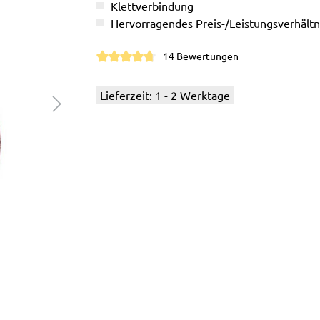
Klettverbindung
Hervorragendes Preis-/Leistungsverhältn
14 Bewertungen
Durchschnittliche Bewertung von 4.7 von 5
Lieferzeit: 1 - 2 Werktage