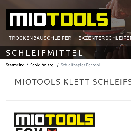
springen
Zur Hauptnavigation springen
TROCKENBAUSCHLEIFER
EXZENTERSCHLEIFE
SCHLEIFMITTEL
Startseite
Schleifmittel
Schleifpapier Festool
MIOTOOLS KLETT-SCHLEIFS
Bildergalerie überspringen