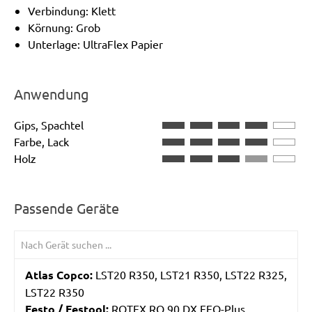
Verbindung: Klett
Körnung: Grob
Unterlage: UltraFlex Papier
Anwendung
Gips, Spachtel
Farbe, Lack
Holz
Passende Geräte
Atlas Copco:
LST20 R350, LST21 R350, LST22 R325,
LST22 R350
Festo / Festool:
ROTEX RO 90 DX FEQ-Plus