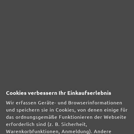
Verantwortliche Person für die EU:
MioTools GmbH
Erich-Zeigner-Allee 69-73
04229 Leipzig
DE
info@miotools.de
Produktsicherheit:
Cookies verbessern Ihr Einkaufserlebnis
Wir erfassen Geräte- und Browserinformationen
und speichern sie in Cookies, von denen einige für
das ordnungsgemäße Funktionieren der Webseite
erforderlich sind (z. B. Sicherheit,
Warenkorbfunktionen, Anmeldung). Andere