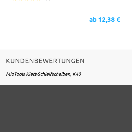
Durchschnittliche Bewertung von 5 von 5 Sternen
ab 12,38 €
KUNDENBEWERTUNGEN
MioTools Klett-Schleifscheiben, K40
Informationen zur Authentizität von Bewertungen
Durchschnittliche Kundenbewertung:
2 Bewertungen
Durchschnittliche Bewertung von 5 von 5 Sternen