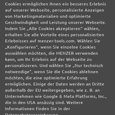
Cookies ermöglichen Ihnen ein besseres Erlebnis
auf unserer Webseite, personalisierte Anzeigen
von Marketingmaterialien und optimierte
Geschwindigkeit und Leistung unserer Webseite.
Indem Sie „Alle Cookies akzeptieren“ wählen,
Sichere Zahlungsarten
Günstiger Versand
erhalten Sie alle Vorteile eines personalisierten
Erlebnisses auf menzer-tools.com. Wählen Sie
Schnelle Lieferung
Kostenlose Rücksendung
„Konfigurieren“, wenn Sie einzelne Cookies
Hilfe und Kontakt
auswählen möchten, die MENZER verwenden
+49 (0) 341 39 28 43 40
Sie haben Fragen?
info@miotools.de
kann, um Ihr Erlebnis auf der Webseite zu
Servicezeiten:
personalisieren. Und wählen Sie „Nur technisch
Mo-Do: 8-16 Uhr, Fr: 8-14 Uhr
notwendige“, wenn Sie die Cookies ablehnen
möchten, die eine optimierte Erfahrung
ermöglichen. Einige der Daten werden an Dritte
außerhalb der EU weitergegeben, wie z. B. an
Jetzt Newsletter abonnieren!
Sichern Sie sich einen 10% Gutschein für Ihre Anmeldung:
Unternehmen wie Google & Meta Platforms, Inc.,
die in den USA ansässig sind. Weitere
Jetzt anmelden
Informationen finden Sie in der
Datenschutzvereinbarung.