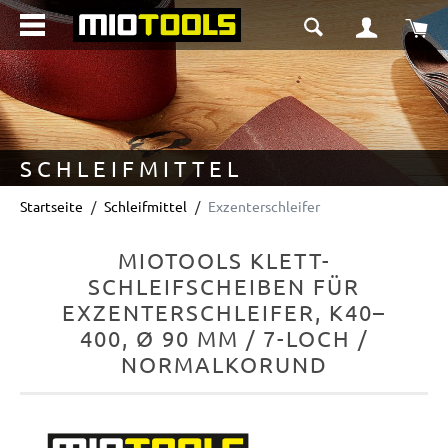
alt springen
Wa
SCHLEIFMITTEL
Startseite
Schleifmittel
Exzenterschleifer
MIOTOOLS KLETT-
SCHLEIFSCHEIBEN FÜR
EXZENTERSCHLEIFER, K40–
400, Ø 90 MM / 7-LOCH /
NORMALKORUND
Bildergalerie überspringen