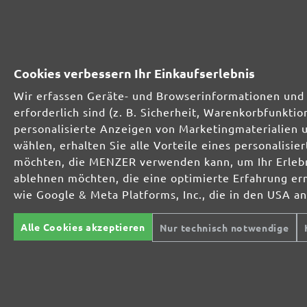
Zement, Beton,
Estrich, Spachtel
Fliesenkleber
Cookies verbessern Ihr Einkaufserlebnis
Sand, Kiesel
Wir erfassen Geräte- und Browserinformationen und 
(quarzhaltig)
erforderlich sind (z. B. Sicherheit, Warenkorbfunkt
personalisierte Anzeigen von Marketingmaterialien 
Lacke, Farben
wählen, erhalten Sie alle Vorteile eines personalis
möchten, die MENZER verwenden kann, um Ihr Erlebni
Krebs- und
ablehnen möchten, die eine optimierte Erfahrung er
krankheitserregende
wie Google & Meta Platforms, Inc., die in den USA a
Stäube
Alle Cookies akzeptieren
Nur technisch notwendige
Zusatzprüfung Asbest
Preis
ab 169,00 €