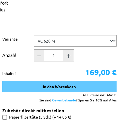
fort
ius
 Sternen
auswählen
Variante
Anzahl
169,00 €
Inhalt:
1
In den Warenkorb
Alle Preise inkl. MwSt.
Sie sind
Gewerbekunde
? Sparen Sie 10% auf Alles
Zubehör direkt mitbestellen
Papierfiltertüte (5 Stk.) (+ 14,85 €)