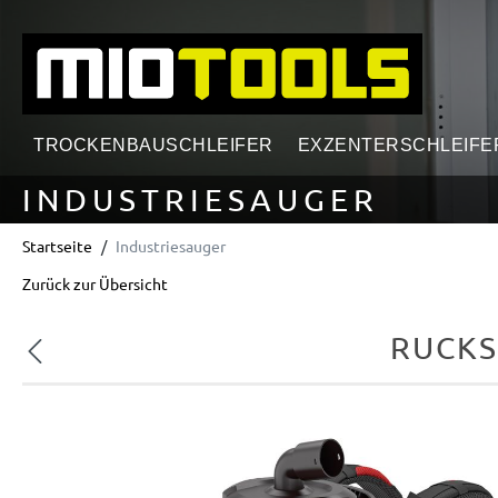
springen
Zur Hauptnavigation springen
TROCKENBAUSCHLEIFER
EXZENTERSCHLEIFE
INDUSTRIESAUGER
Startseite
Industriesauger
Zurück zur Übersicht
RUCKS
Vorheriges
Bildergalerie überspringen