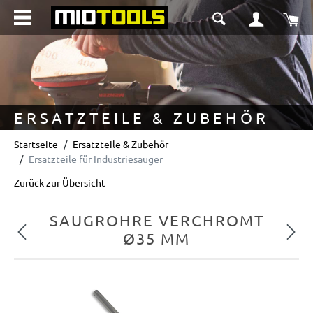
alt springen
Wa
ERSATZTEILE & ZUBEHÖR
Startseite
Ersatzteile & Zubehör
Ersatzteile für Industriesauger
Zurück zur Übersicht
SAUGROHRE VERCHROMT
Vorheriges
Nächs
Ø35 MM
Bildergalerie überspringen