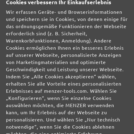
Cookies verbessern Ihr Einkaufserlebnis
Wir erfassen Geräte- und Browserinformationen
SCHLEIFMITTEL
und speichern sie in Cookies, von denen einige für
Multi- & Deltaschleifer
das ordnungsgemäße Funktionieren der Webseite
Schwingschleifer
Handschleifer
erforderlich sind (z. B. Sicherheit,
Einscheibenmaschinen
Warenkorbfunktionen, Anmeldung). Andere
Trockenbauschleifer
Cookies ermöglichen Ihnen ein besseres Erlebnis
Exzenterschleifer
auf unserer Webseite, personalisierte Anzeigen
von Marketingmaterialien und optimierte
STAUBFREI-LÖSUNGEN
Geschwindigkeit und Leistung unserer Webseite.
Indem Sie „Alle Cookies akzeptieren“ wählen,
SCHLEIFMITTEL
erhalten Sie alle Vorteile eines personalisierten
Schleifscheiben
Erlebnisses auf menzer-tools.com. Wählen Sie
Schleifbänder
Schleifgitter
„Konfigurieren“, wenn Sie einzelne Cookies
Schleifblätter
auswählen möchten, die MENZER verwenden
Schleifbögen
kann, um Ihr Erlebnis auf der Webseite zu
Schleifvliese
personalisieren. Und wählen Sie „Nur technisch
Schleifpads
notwendige“, wenn Sie die Cookies ablehnen
möchten, die eine optimierte Erfahrung