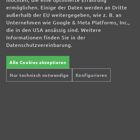
MIOTOOLS INTERNATIONAL
ermöglichen. Einige der Daten werden an Dritte
außerhalb der EU weitergegeben, wie z. B. an
UK
Unternehmen wie Google & Meta Platforms, Inc.,
FR
die in den USA ansässig sind. Weitere
Informationen finden Sie in der
IT
Datenschutzvereinbarung.
MIOTOOLS MAGAZIN
Tipps & Tricks
Wissenswertes
Alle Cookies akzeptieren
Nur technisch notwendige
Konfigurieren
SERVICE
Über uns
Zahlungsmöglichkeiten
Bestellvorgang & FAQ
Artikel zurücksenden
Lieferbedingungen & Versandkosten
Services und Informationen
Widerrufsformular