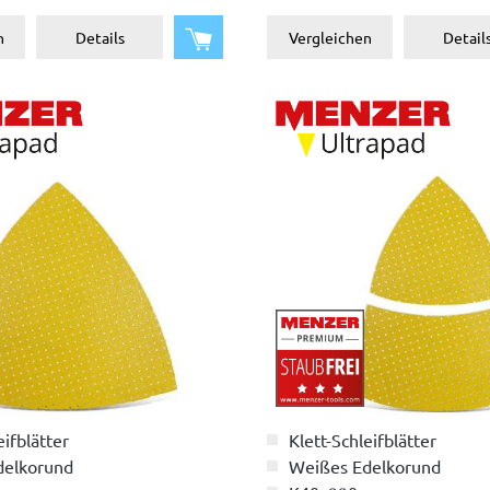
In den Warenkorb
n
Details
Vergleichen
Detail
eifblätter
Klett-Schleifblätter
delkorund
Weißes Edelkorund