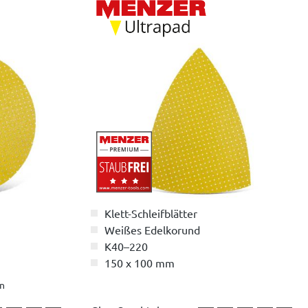
Klett-Schleifblätter
Weißes Edelkorund
K40–220
150 x 100 mm
n
 von 5 von 5 Sternen