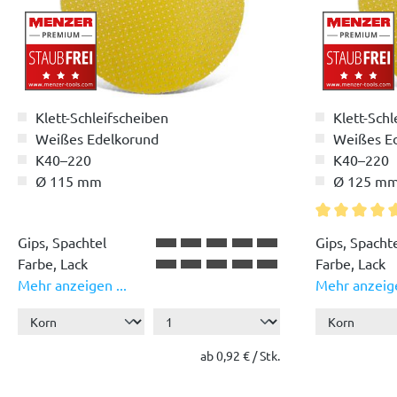
Klett-Schleifscheiben
Klett-Schl
Weißes Edelkorund
Weißes E
K40–220
K40–220
Ø 115 mm
Ø 125 m
Durchschnitt
Gips, Spachtel
Gips, Spacht
Farbe, Lack
Farbe, Lack
Mehr anzeigen ...
Mehr anzeige
Holz
Holz
Kunststoff
Kunststoff
ab 0,92 € / Stk.