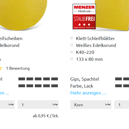
eifscheiben
Klett-Schleifblätter
delkorund
Weißes Edelkorund
K40–220
m
133 x 80 mm
1 Bewertung
liche Bewertung von 5 von 5 Sternen
el
Gips, Spachtel
Farbe, Lack
n ...
Mehr anzeigen ...
Holz
Kunststoff
ab 0,95 € / Stk.