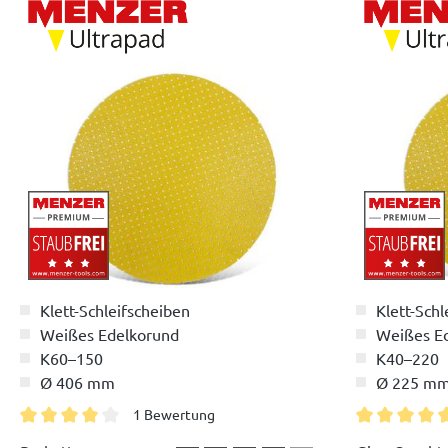
Klett-Schleifscheiben
Klett-Schl
Weißes Edelkorund
Weißes E
K60–150
K40–220
Ø 406 mm
Ø 225 m
1 Bewertung
Durchschnittliche Bewertung von 4 von 5 Sternen
Durchschnitt