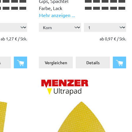
Gips, Spachtel
Farbe, Lack
Mehr anzeigen ...
Holz
Kunststoff
ab 1,27 € / Stk.
ab 0,97 € / Stk.
In den Warenkorb
In d
s
Vergleichen
Details