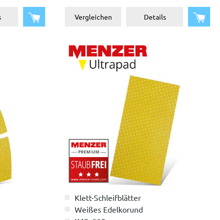
In den Warenkorb
In d
s
Vergleichen
Details
Klett-Schleifblätter
Weißes Edelkorund