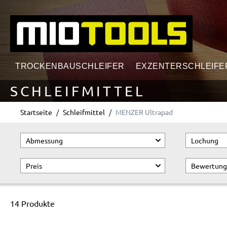
springen
Zur Hauptnavigation springen
TROCKENBAUSCHLEIFER
EXZENTERSCHLEIFE
SCHLEIFMITTEL
Startseite
Schleifmittel
MENZER Ultrapad
Abmessung
Lochung
Preis
Bewertung
14 Produkte