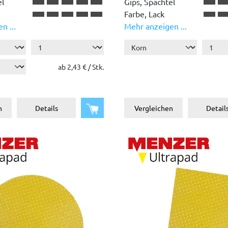
el
Gips, Spachtel
Farbe, Lack
n ...
Mehr anzeigen ...
Holz
Kunststoff
ab 2,43 € / Stk.
In den Warenkorb
n
Details
Vergleichen
Detail