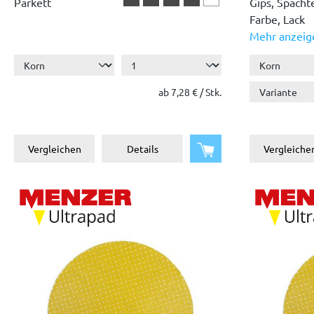
Parkett
Gips, Spacht
Farbe, Lack
Mehr anzeige
Holz
Kunststoff
ab 7,28 € / Stk.
In den Warenkorb
Vergleichen
Details
Vergleiche