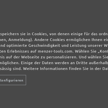
ab 0,60 € / Stk.
In den Warenkorb
n
Details
speichern sie in Cookies, von denen einige für das o
ionen, Anmeldung). Andere Cookies ermöglichen Ihnen ei
und optimierte Geschwindigkeit und Leistung unserer W
ierten Erlebnisses auf menzer-tools.com. Wählen Sie „Ko
s auf der Webseite zu personalisieren. Und wählen Sie
möglichen. Einige der Daten werden an Dritte außerhal
nsässig sind. Weitere Informationen finden Sie in der D
Konfigurieren