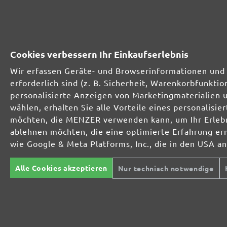
Kunststoff
Kunststoff
ab 1,24 € / Stk.
Cookies verbessern Ihr Einkaufserlebnis
In den Warenkorb
Vergleichen
Details
Vergleiche
Wir erfassen Geräte- und Browserinformationen und 
erforderlich sind (z. B. Sicherheit, Warenkorbfunkt
personalisierte Anzeigen von Marketingmaterialien 
Alle Preise inkl. MwSt. zzgl.
Versandkosten
wählen, erhalten Sie alle Vorteile eines personalis
möchten, die MENZER verwenden kann, um Ihr Erlebni
ablehnen möchten, die eine optimierte Erfahrung er
wie Google & Meta Platforms, Inc., die in den USA a
Alle Cookies akzeptieren
Nur technisch notwendige