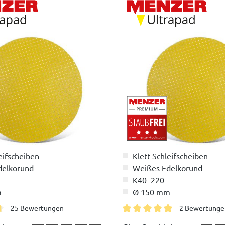
eifscheiben
Klett-Schleifscheiben
delkorund
Weißes Edelkorund
K40–220
m
Ø 150 mm
25 Bewertungen
2 Bewertunge
liche Bewertung von 4.8 von 5 Sternen
Durchschnittliche Bewertung