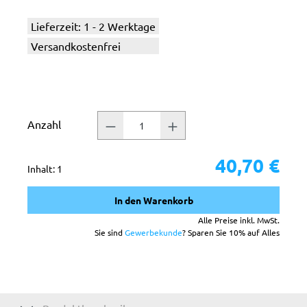
Durchschnittliche Bewertung von 4.8 von 5 Sternen
Lieferzeit: 1 - 2 Werktage
Versandkostenfrei
Anzahl
40,70 €
Inhalt:
1
In den Warenkorb
Alle Preise inkl. MwSt.
Sie sind
Gewerbekunde
? Sparen Sie 10% auf Alles