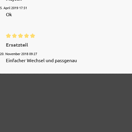
5. April 2019 17:51
Ok
Bewertung mit 5 von 5 Sternen
Ersatzteil
20. November 2018 09:27
Einfacher Wechsel und passgenau
Bewertung mit 5 von 5 Sternen
Herr
21. August 2018 18:12
Schnelle Lieferung, sehr zufrieden