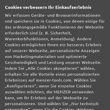
Cookies verbessern Ihr Einkaufserlebnis
Sichere Zahlungsarten
Günstiger Versand
Wir erfassen Geräte- und Browserinformationen
und speichern sie in Cookies, von denen einige für
Schnelle Lieferung
Kostenlose Rücksendung
das ordnungsgemäße Funktionieren der Webseite
Hilfe und Kontakt
+49 (0) 341 39 28 43 40
erforderlich sind (z. B. Sicherheit,
Sie haben Fragen?
info@miotools.de
Warenkorbfunktionen, Anmeldung). Andere
Servicezeiten:
Cookies ermöglichen Ihnen ein besseres Erlebnis
Mo-Do: 8-16 Uhr, Fr: 8-14 Uhr
auf unserer Webseite, personalisierte Anzeigen
von Marketingmaterialien und optimierte
Geschwindigkeit und Leistung unserer Webseite.
Jetzt Newsletter abonnieren!
Indem Sie „Alle Cookies akzeptieren“ wählen,
Sichern Sie sich einen 10% Gutschein für Ihre Anmeldung:
erhalten Sie alle Vorteile eines personalisierten
Erlebnisses auf menzer-tools.com. Wählen Sie
Jetzt anmelden
„Konfigurieren“, wenn Sie einzelne Cookies
auswählen möchten, die MENZER verwenden
Ihre Einwilligung in den Versand ist jederzeit widerruflich. Der Newsletter-Versand
kann, um Ihr Erlebnis auf der Webseite zu
erfolgt entsprechend unserer
Datenschutzerklärung
und zur Bewerbung eigener
personalisieren. Und wählen Sie „Nur technisch
Produkte und Dienstleistungen
notwendige“, wenn Sie die Cookies ablehnen