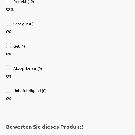
Perfekt (12)
92%
Sehr gut (0)
0%
Gut (1)
8%
Akzeptierbar (0)
0%
Unbefriedigend (0)
0%
Bewerten Sie dieses Produkt!