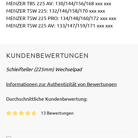
MENZER TBS 225 AV: 130/144/156/168 xxx xxx
MENZER TSW 225: 132/146/158/170 xxx xxx
MENZER TSW 225 PRO: 134/148/160/172 xxx xxx
MENZER TSW 225 AV: 133/147/159/171 xxx xxx
KUNDENBEWERTUNGEN
Schleifteller (225mm) Wechselpad
Informationen zur Authentizität von Bewertungen
Durchschnittliche Kundenbewertung:
13 Bewertungen
Durchschnittliche Bewertung von 4.8 von 5 Sternen