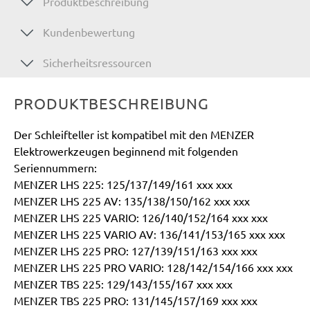
Produktbeschreibung
Kundenbewertung
Sicherheitsressourcen
PRODUKTBESCHREIBUNG
Der Schleifteller ist kompatibel mit den MENZER
Elektrowerkzeugen beginnend mit folgenden
Seriennummern:
MENZER LHS 225: 125/137/149/161 xxx xxx
MENZER LHS 225 AV: 135/138/150/162 xxx xxx
MENZER LHS 225 VARIO: 126/140/152/164 xxx xxx
MENZER LHS 225 VARIO AV: 136/141/153/165 xxx xxx
MENZER LHS 225 PRO: 127/139/151/163 xxx xxx
MENZER LHS 225 PRO VARIO: 128/142/154/166 xxx xxx
MENZER TBS 225: 129/143/155/167 xxx xxx
MENZER TBS 225 PRO: 131/145/157/169 xxx xxx