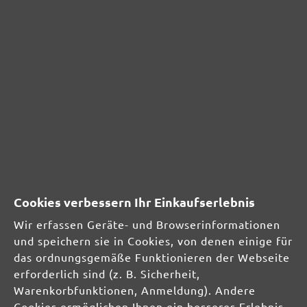
erfolgt entsprechend unserer
Datenschutzerklärung
und zur Bewerbung eigener
Produkte und Dienstleistungen
TROCKENBAUSCHLEIFER
Langhalsschleifer
Kompakte Trockenbauschleifer
EXZENTERSCHLEIFER
INDUSTRIESAUGER
SCHLEIFMITTEL
Cookies verbessern Ihr Einkaufserlebnis
Multi- & Deltaschleifer
Schwingschleifer
Wir erfassen Geräte- und Browserinformationen
Handschleifer
und speichern sie in Cookies, von denen einige für
Einscheibenmaschinen
das ordnungsgemäße Funktionieren der Webseite
Trockenbauschleifer
erforderlich sind (z. B. Sicherheit,
Exzenterschleifer
Warenkorbfunktionen, Anmeldung). Andere
Cookies ermöglichen Ihnen ein besseres Erlebnis