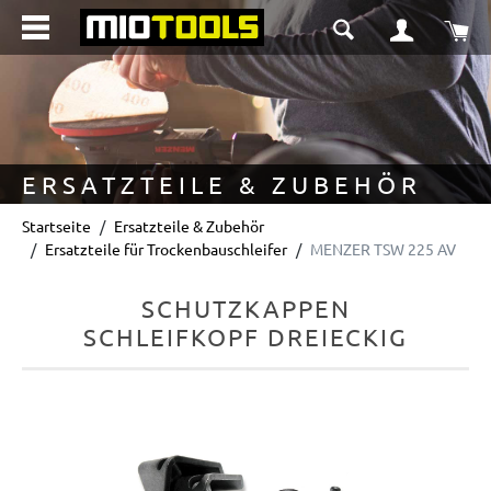
alt springen
Wa
ERSATZTEILE & ZUBEHÖR
Startseite
Ersatzteile & Zubehör
Ersatzteile für Trockenbauschleifer
MENZER TSW 225 AV
SCHUTZKAPPEN
SCHLEIFKOPF DREIECKIG
Bildergalerie überspringen