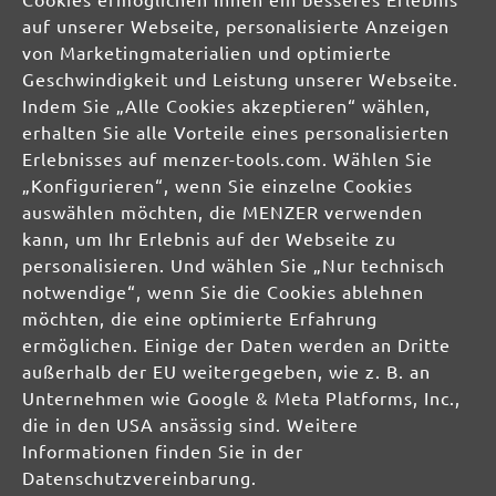
STAUBFREI-LÖSUNGEN
auf unserer Webseite, personalisierte Anzeigen
von Marketingmaterialien und optimierte
SCHLEIFMITTEL
Schleifscheiben
Geschwindigkeit und Leistung unserer Webseite.
Schleifbänder
Indem Sie „Alle Cookies akzeptieren“ wählen,
Schleifgitter
erhalten Sie alle Vorteile eines personalisierten
Schleifblätter
Erlebnisses auf menzer-tools.com. Wählen Sie
Schleifbögen
„Konfigurieren“, wenn Sie einzelne Cookies
Schleifvliese
auswählen möchten, die MENZER verwenden
Schleifpads
kann, um Ihr Erlebnis auf der Webseite zu
personalisieren. Und wählen Sie „Nur technisch
MIOTOOLS INTERNATIONAL
notwendige“, wenn Sie die Cookies ablehnen
möchten, die eine optimierte Erfahrung
UK
ermöglichen. Einige der Daten werden an Dritte
FR
außerhalb der EU weitergegeben, wie z. B. an
IT
Unternehmen wie Google & Meta Platforms, Inc.,
die in den USA ansässig sind. Weitere
MIOTOOLS MAGAZIN
Informationen finden Sie in der
Tipps & Tricks
Datenschutzvereinbarung.
Wissenswertes