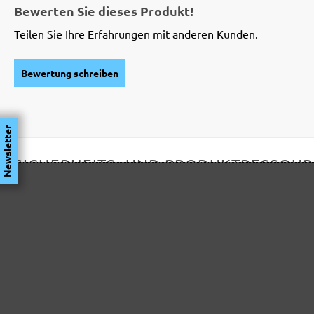
Bewerten Sie dieses Produkt!
Teilen Sie Ihre Erfahrungen mit anderen Kunden.
Bewertung schreiben
Newsletter
SICHERHEITS- UND PRODUKTRESSOU
Herstellerinformationen:
MENZER GmbH
Celsiusstraße 20
04420 Markranstädt
DE
info@menzer-tools.com