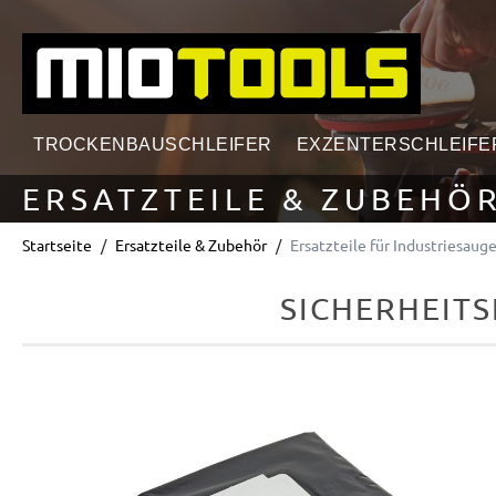
springen
Zur Hauptnavigation springen
TROCKENBAUSCHLEIFER
EXZENTERSCHLEIFE
ERSATZTEILE & ZUBEHÖ
Startseite
Ersatzteile & Zubehör
Ersatzteile für Industriesauge
SICHERHEITSF
Bildergalerie überspringen