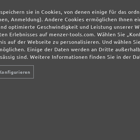
speichern sie in Cookies, von denen einige für das o
Ihre Einwilligung 
unserer
Datenschu
ionen, Anmeldung). Andere Cookies ermöglichen Ihnen ei
und optimierte Geschwindigkeit und Leistung unserer W
ierten Erlebnisses auf menzer-tools.com. Wählen Sie „Ko
HLEIFMITTEL
SCHLEIFMITTEL
SERVICE
s auf der Webseite zu personalisieren. Und wählen Sie
lti- & Deltaschleifer
Schleifscheiben
Über uns
hwingschleifer
Schleifbänder
Zahlungsmögl
möglichen. Einige der Daten werden an Dritte außerhal
ndschleifer
Schleifgitter
Bestellvorgan
nsässig sind. Weitere Informationen finden Sie in der D
nscheibenmaschinen
Schleifblätter
Artikel zurüc
ockenbauschleifer
Schleifbögen
Lieferbedingu
Konfigurieren
zenterschleifer
Schleifvliese
Versandkoste
Schleifpads
Services und 
Widerrufsform
AUBFREI-
Gewerbekunde
ÖSUNGEN