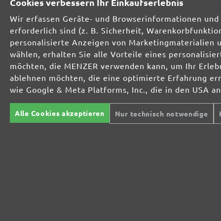
Cookies verbessern Ihr Einkaufserlebnis
Wir erfassen Geräte- und Browserinformationen und 
erforderlich sind (z. B. Sicherheit, Warenkorbfunkt
personalisierte Anzeigen von Marketingmaterialien 
wählen, erhalten Sie alle Vorteile eines personalis
MIOTOOLS
TROCKENBAUSCHLEIFER
SC
möchten, die MENZER verwenden kann, um Ihr Erlebni
INTERNATIONAL
Langhalsschleifer
Mu
Kompakte
Sc
ablehnen möchten, die eine optimierte Erfahrung er
UK
Trockenbauschleifer
Ha
wie Google & Meta Platforms, Inc., die in den USA a
Ei
FR
Tr
EXZENTERSCHLEIFER
Alle Cookies akzeptieren
Nur technisch notwendige
IT
Ex
INDUSTRIESAUGER
ST
L