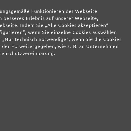
rdnungsgemäße Funktionieren der Webseite
in den Versand ist jederzeit widerruflich. Der Newsletter-Versand erfolgt entsprechend
tzerklärung
und zur Bewerbung eigener Produkte und Dienstleistungen
n besseres Erlebnis auf unserer Webseite,
ebseite. Indem Sie „Alle Cookies akzeptieren“
nfigurieren“, wenn Sie einzelne Cookies auswählen
GmbH
 „Nur technisch notwendige“, wenn Sie die Cookies
Kontakt
ichkeiten
b der EU weitergegeben, wie z. B. an Unternehmen
Über uns
g & FAQ
*AGB Rabattaktionen
atenschutzvereinbarung.
ksenden
Impressum
/
Allgemeine
ngen &
Geschäftsbedingungen
/
Widerrufsbelehrung
/
n
Datenschutz
/
Widerrufsformular
Informationen
ular
MIOTOOLS MAGAZIN
nbereich
Tipps & Tricks
Wissenswertes