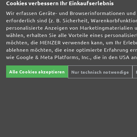
Cookies verbessern Ihr Einkaufserlebnis
Wir erfassen Geräte- und Browserinformationen und 
erforderlich sind (z. B. Sicherheit, Warenkorbfunkt
personalisierte Anzeigen von Marketingmaterialien 
wählen, erhalten Sie alle Vorteile eines personalis
MIOTOOLS
TROCKENBAUSCHLEIFER
SC
möchten, die MENZER verwenden kann, um Ihr Erlebni
INTERNATIONAL
Langhalsschleifer
Mu
Kompakte
Sc
ablehnen möchten, die eine optimierte Erfahrung er
UK
Trockenbauschleifer
Ha
wie Google & Meta Platforms, Inc., die in den USA a
Ei
FR
Tr
EXZENTERSCHLEIFER
Alle Cookies akzeptieren
Nur technisch notwendige
IT
Ex
INDUSTRIESAUGER
ST
L