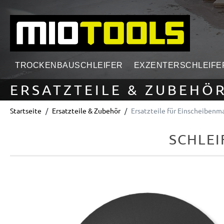
springen
Zur Hauptnavigation springen
TROCKENBAUSCHLEIFER
EXZENTERSCHLEIFE
ERSATZTEILE & ZUBEHÖ
Startseite
Ersatzteile & Zubehör
Ersatzteile für Einscheibenm
SCHLEI
Bildergalerie überspringen