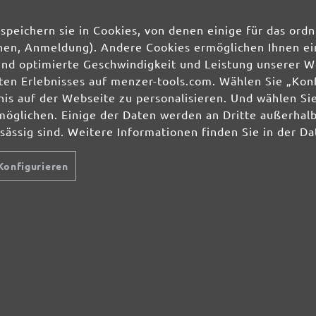
speichern sie in Cookies, von denen einige für das o
Ihre Einwilligung 
unserer
Datenschu
ionen, Anmeldung). Andere Cookies ermöglichen Ihnen ei
und optimierte Geschwindigkeit und Leistung unserer W
ierten Erlebnisses auf menzer-tools.com. Wählen Sie „Ko
HLEIFMITTEL
SCHLEIFMITTEL
SERVICE
s auf der Webseite zu personalisieren. Und wählen Sie
lti- & Deltaschleifer
Schleifscheiben
Über uns
hwingschleifer
Schleifbänder
Zahlungsmögl
möglichen. Einige der Daten werden an Dritte außerhal
ndschleifer
Schleifgitter
Bestellvorgan
nsässig sind. Weitere Informationen finden Sie in der D
nscheibenmaschinen
Schleifblätter
Artikel zurüc
ockenbauschleifer
Schleifbögen
Lieferbedingu
Konfigurieren
zenterschleifer
Schleifvliese
Versandkoste
Schleifpads
Services und 
Widerrufsform
AUBFREI-
Gewerbekunde
ÖSUNGEN