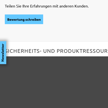
Teilen Sie Ihre Erfahrungen mit anderen Kunden.
Bewertung schreiben
Newsletter
SICHERHEITS- UND PRODUKTRESSOU
Herstellerinformationen:
MENZER GmbH
Celsiusstraße 20
04420 Markranstädt
DE
info@menzer-tools.com