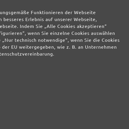
rdnungsgemäße Funktionieren der Webseite
in den Versand ist jederzeit widerruflich. Der Newsletter-Versand erfolgt entsprechend
tzerklärung
und zur Bewerbung eigener Produkte und Dienstleistungen
n besseres Erlebnis auf unserer Webseite,
ebseite. Indem Sie „Alle Cookies akzeptieren“
nfigurieren“, wenn Sie einzelne Cookies auswählen
GmbH
 „Nur technisch notwendige“, wenn Sie die Cookies
Kontakt
ichkeiten
b der EU weitergegeben, wie z. B. an Unternehmen
Über uns
g & FAQ
*AGB Rabattaktionen
atenschutzvereinbarung.
ksenden
Impressum
/
Allgemeine
ngen &
Geschäftsbedingungen
/
Widerrufsbelehrung
/
n
Datenschutz
/
Widerrufsformular
Informationen
ular
MIOTOOLS MAGAZIN
nbereich
Tipps & Tricks
Wissenswertes