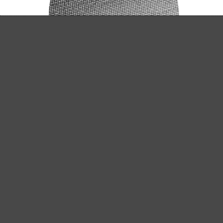
MENZER KLETT-SCHLEIFGITTER, K60–180
Klett-Schleifgitter
Siliciumcarbid
K60–180
Ø 225 mm
(12)
Durchschnittliche Bewertung von 4.9 von 5 Sternen
ab 16,02 €