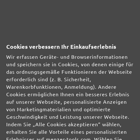
Bewertung mit 4 von 5 Sternen
menzer tsw 225 av
30. August 2016 07:54
Gut
Cookies verbessern Ihr Einkaufserlebnis
Wir erfassen Geräte- und Browserinformationen
und speichern sie in Cookies, von denen einige für
das ordnungsgemäße Funktionieren der Webseite
erforderlich sind (z. B. Sicherheit,
SICHERHEITS- UND
Warenkorbfunktionen, Anmeldung). Andere
PRODUKTRESSOURCEN
Cookies ermöglichen Ihnen ein besseres Erlebnis
auf unserer Webseite, personalisierte Anzeigen
Herstellerinformationen:
von Marketingmaterialien und optimierte
MENZER GmbH
Geschwindigkeit und Leistung unserer Webseite.
Celsiusstraße 20
Indem Sie „Alle Cookies akzeptieren“ wählen,
04420 Markranstädt
erhalten Sie alle Vorteile eines personalisierten
DE
Erlebnisses auf menzer-tools.com. Wählen Sie