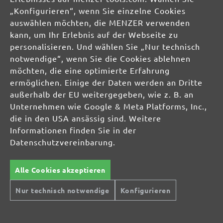
„Konfigurieren“, wenn Sie einzelne Cookies
info@menzer-tools.com
auswählen möchten, die MENZER verwenden
kann, um Ihr Erlebnis auf der Webseite zu
Verantwortliche Person für die EU:
personalisieren. Und wählen Sie „Nur technisch
notwendige“, wenn Sie die Cookies ablehnen
MENZER GmbH
möchten, die eine optimierte Erfahrung
Celsiusstraße 20
ermöglichen. Einige der Daten werden an Dritte
04420 Markranstädt
außerhalb der EU weitergegeben, wie z. B. an
DE
Unternehmen wie Google & Meta Platforms, Inc.,
die in den USA ansässig sind. Weitere
info@menzer-tools.com
Informationen finden Sie in der
Datenschutzvereinbarung.
Produktsicherheit:
Alle Cookies akzeptieren
Sicherheitshinweise bitte der Betriebsanleitung bzw.
dem Sicherheitsdatenblatt entnehmen
Nur technisch notwendige
Konfigurieren