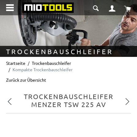
alt springen
Wa
TROCKENBAUSCHLEIFER
Startseite
Trockenbauschleifer
Kompakte Trockenbauschleifer
Zurück zur Übersicht
TROCKENBAUSCHLEIFER
Vorheriges
Nächs
MENZER TSW 225 AV
Bildergalerie überspringen