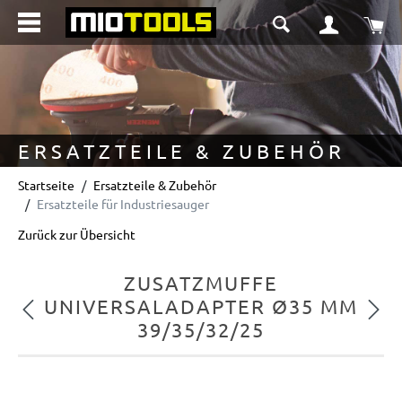
alt springen
Wa
ERSATZTEILE & ZUBEHÖR
Startseite
Ersatzteile & Zubehör
Ersatzteile für Industriesauger
Zurück zur Übersicht
ZUSATZMUFFE
UNIVERSALADAPTER Ø35 MM
Vorheriges
Nächs
39/35/32/25
Bildergalerie überspringen