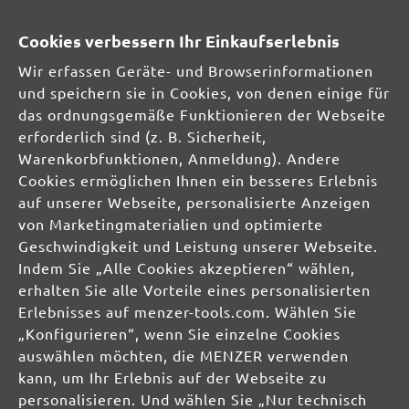
EXZENTERSCHLEIFER
Cookies verbessern Ihr Einkaufserlebnis
INDUSTRIESAUGER
Wir erfassen Geräte- und Browserinformationen
SCHLEIFMITTEL
und speichern sie in Cookies, von denen einige für
Multi- & Deltaschleifer
das ordnungsgemäße Funktionieren der Webseite
Schwingschleifer
erforderlich sind (z. B. Sicherheit,
Handschleifer
Warenkorbfunktionen, Anmeldung). Andere
Einscheibenmaschinen
Cookies ermöglichen Ihnen ein besseres Erlebnis
Trockenbauschleifer
auf unserer Webseite, personalisierte Anzeigen
Exzenterschleifer
von Marketingmaterialien und optimierte
STAUBFREI-LÖSUNGEN
Geschwindigkeit und Leistung unserer Webseite.
Indem Sie „Alle Cookies akzeptieren“ wählen,
SCHLEIFMITTEL
erhalten Sie alle Vorteile eines personalisierten
Schleifscheiben
Erlebnisses auf menzer-tools.com. Wählen Sie
Schleifbänder
„Konfigurieren“, wenn Sie einzelne Cookies
Schleifgitter
auswählen möchten, die MENZER verwenden
Schleifblätter
kann, um Ihr Erlebnis auf der Webseite zu
Schleifbögen
personalisieren. Und wählen Sie „Nur technisch
Schleifvliese