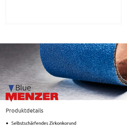
/marketing/parallax/menzer/parallax_logos/miotools_menz
Produktdetails
Selbstschärfendes Zirkonkorund