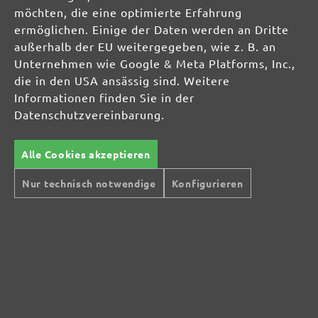
möchten, die eine optimierte Erfahrung
ermöglichen. Einige der Daten werden an Dritte
außerhalb der EU weitergegeben, wie z. B. an
Unternehmen wie Google & Meta Platforms, Inc.,
die in den USA ansässig sind. Weitere
Informationen finden Sie in der
Datenschutzvereinbarung.
Sichere Zahlungsarten
Günstiger Versand
Alle Cookies akzeptieren
Schnelle Lieferung
Kostenlose Rücksendung
Nur technisch notwendige
Konfigurieren
Hilfe und Kontakt
+49 (0) 341 39 28 43 40
Sie haben Fragen?
info@miotools.de
Servicezeiten:
Mo-Do: 8-16 Uhr, Fr: 8-14 Uhr
Jetzt Newsletter abonnieren!
Sichern Sie sich einen 10% Gutschein für Ihre Anmeldung: