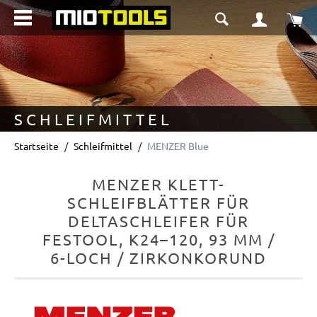
alt springen
Wa
SCHLEIFMITTEL
Startseite
Schleifmittel
MENZER Blue
MENZER KLETT-
SCHLEIFBLÄTTER FÜR
DELTASCHLEIFER FÜR
FESTOOL, K24–120, 93 MM /
6-LOCH / ZIRKONKORUND
Bildergalerie überspringen