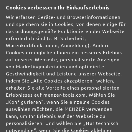
info@menzer-tools.com
Cookies verbessern Ihr Einkaufserlebnis
Wir erfassen Geräte- und Browserinformationen
Verantwortliche Person für die EU:
und speichern sie in Cookies, von denen einige für
das ordnungsgemäße Funktionieren der Webseite
MENZER GmbH
erforderlich sind (z. B. Sicherheit,
Celsiusstraße 20
Warenkorbfunktionen, Anmeldung). Andere
04420 Markranstädt
Cookies ermöglichen Ihnen ein besseres Erlebnis
DE
auf unserer Webseite, personalisierte Anzeigen
von Marketingmaterialien und optimierte
info@menzer-tools.com
Geschwindigkeit und Leistung unserer Webseite.
Produktsicherheit:
Indem Sie „Alle Cookies akzeptieren“ wählen,
erhalten Sie alle Vorteile eines personalisierten
Erlebnisses auf menzer-tools.com. Wählen Sie
„Konfigurieren“, wenn Sie einzelne Cookies
auswählen möchten, die MENZER verwenden
kann, um Ihr Erlebnis auf der Webseite zu
personalisieren. Und wählen Sie „Nur technisch
notwendige“, wenn Sie die Cookies ablehnen