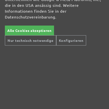
die in den USA ansässig sind. Weitere
Informationen finden Sie in der
Datenschutzvereinbarung.
Alle Cookies akzeptieren
Nur technisch notwendige
Konfigurieren
Sichere Zahlungsarten
Günstiger Versand
Schnelle Lieferung
Kostenlose Rücksendung
Hilfe und Kontakt
+49 (0) 341 39 28 43 40
Sie haben Fragen?
info@miotools.de
Servicezeiten:
Mo-Do: 8-16 Uhr, Fr: 8-14 Uhr
Jetzt Newsletter abonnieren!