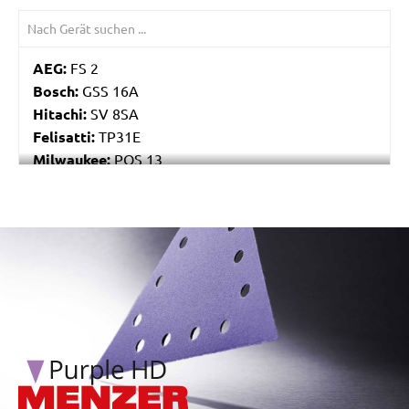
AEG:
FS 2
Bosch:
GSS 16A
Hitachi:
SV 8SA
Felisatti:
TP31E
Milwaukee:
POS 13
Black & Decker:
P63-01
Festo / Festool:
RS 4, RS 4 E, RS 4 E-STF, RS 400
EQ, RS 400 EQ-Plus, RS 400 Q, RS 400 Q-Plus, RS 4-
/marketing/parallax/menzer/parallax_logos/miotools_menz
STF