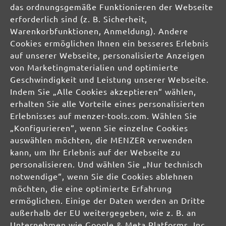
das ordnungsgemäße Funktionieren der Webseite
erforderlich sind (z. B. Sicherheit,
info@menzer-tools.com
Warenkorbfunktionen, Anmeldung). Andere
Cookies ermöglichen Ihnen ein besseres Erlebnis
Verantwortliche Person für die EU:
auf unserer Webseite, personalisierte Anzeigen
von Marketingmaterialien und optimierte
MENZER GmbH
Geschwindigkeit und Leistung unserer Webseite.
Celsiusstraße 20
Indem Sie „Alle Cookies akzeptieren“ wählen,
04420 Markranstädt
erhalten Sie alle Vorteile eines personalisierten
DE
Erlebnisses auf menzer-tools.com. Wählen Sie
„Konfigurieren“, wenn Sie einzelne Cookies
info@menzer-tools.com
auswählen möchten, die MENZER verwenden
Produktsicherheit:
kann, um Ihr Erlebnis auf der Webseite zu
personalisieren. Und wählen Sie „Nur technisch
notwendige“, wenn Sie die Cookies ablehnen
möchten, die eine optimierte Erfahrung
ermöglichen. Einige der Daten werden an Dritte
außerhalb der EU weitergegeben, wie z. B. an
Unternehmen wie Google & Meta Platforms, Inc.,