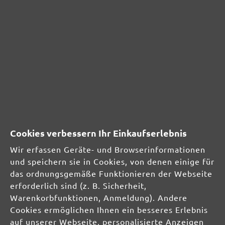
SICHERHEITS- UND
PRODUKTRESSOURCEN
Herstellerinformationen:
MENZER GmbH
Celsiusstraße 20
Cookies verbessern Ihr Einkaufserlebnis
04420 Markranstädt
DE
Wir erfassen Geräte- und Browserinformationen
und speichern sie in Cookies, von denen einige für
info@menzer-tools.com
das ordnungsgemäße Funktionieren der Webseite
erforderlich sind (z. B. Sicherheit,
Verantwortliche Person für die EU:
Warenkorbfunktionen, Anmeldung). Andere
Cookies ermöglichen Ihnen ein besseres Erlebnis
MENZER GmbH
auf unserer Webseite, personalisierte Anzeigen