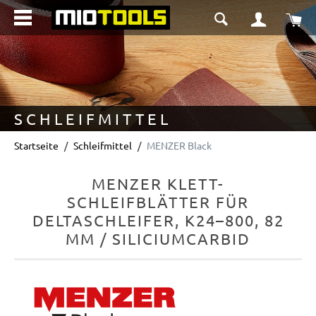
alt springen
Wa
SCHLEIFMITTEL
Startseite
Schleifmittel
MENZER Black
MENZER KLETT-
SCHLEIFBLÄTTER FÜR
DELTASCHLEIFER, K24–800, 82
MM / SILICIUMCARBID
Bildergalerie überspringen