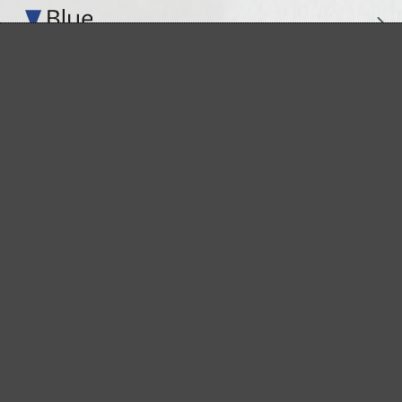
Perfekt für die Metall- und Holzbearbeitung
Extrakraft für anspruchsvolle Untergründe
Für den Fein- und Zwischenschliff
Das vielseitige Schleifgitter
Der Spezialist für den Innenausbau
Für höchste Ansprüche im Innenausbau