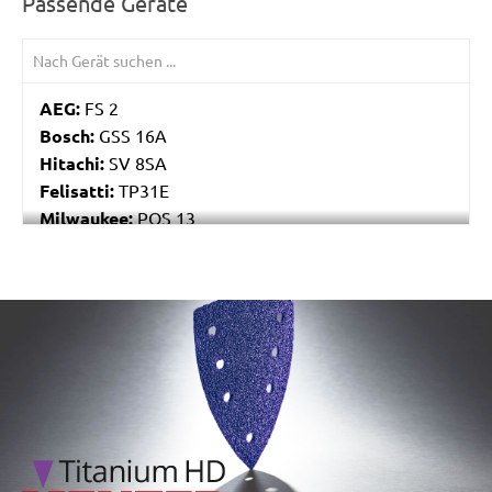
Passende Geräte
AEG:
FS 2
Bosch:
GSS 16A
Hitachi:
SV 8SA
Felisatti:
TP31E
Milwaukee:
POS 13
Black & Decker:
P63-01
Festo / Festool:
RS 4, RS 4 E, RS 4 E-STF, RS 400
EQ, RS 400 EQ-Plus, RS 400 Q, RS 400 Q-Plus, RS 4-
/marketing/parallax/menzer/parallax_logos/miotools_menz
STF