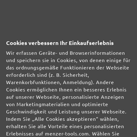
SICHERHEITS- UND
PRODUKTRESSOURCEN
Cookies verbessern Ihr Einkaufserlebnis
Herstellerinformationen:
Wir erfassen Geräte- und Browserinformationen
und speichern sie in Cookies, von denen einige für
MENZER GmbH
das ordnungsgemäße Funktionieren der Webseite
Celsiusstraße 20
erforderlich sind (z. B. Sicherheit,
04420 Markranstädt
Warenkorbfunktionen, Anmeldung). Andere
DE
Cookies ermöglichen Ihnen ein besseres Erlebnis
auf unserer Webseite, personalisierte Anzeigen
info@menzer-tools.com
von Marketingmaterialien und optimierte
Verantwortliche Person für die EU:
Geschwindigkeit und Leistung unserer Webseite.
Indem Sie „Alle Cookies akzeptieren“ wählen,
MENZER GmbH
erhalten Sie alle Vorteile eines personalisierten
Celsiusstraße 20
Erlebnisses auf menzer-tools.com. Wählen Sie