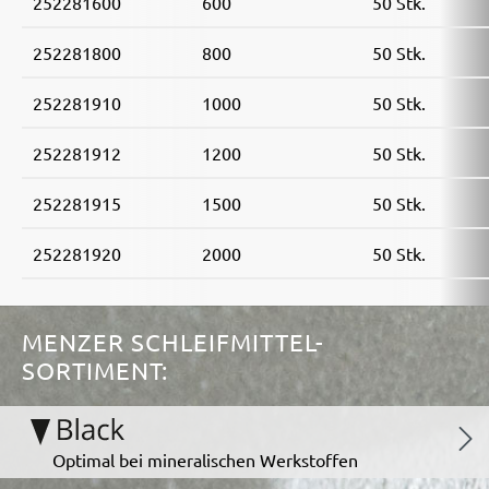
252281600
600
50 Stk.
252281800
800
50 Stk.
252281910
1000
50 Stk.
252281912
1200
50 Stk.
252281915
1500
50 Stk.
252281920
2000
50 Stk.
MENZER SCHLEIFMITTEL-
SORTIMENT:
Optimal bei mineralischen Werkstoffen