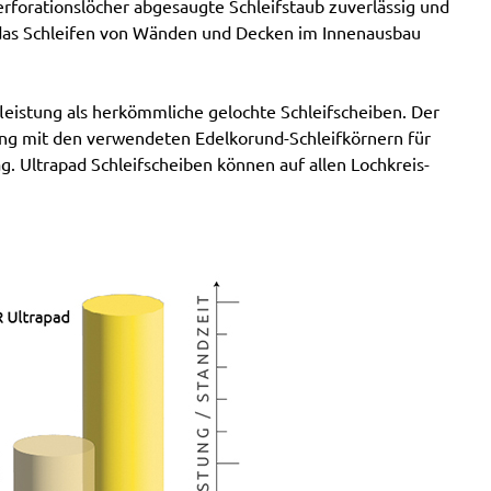
POWX0478
rforationslöcher abgesaugte Schleifstaub zuverlässig und
r das Schleifen von Wänden und Decken im Innenausbau
fleistung als herkömmliche gelochte Schleifscheiben. Der
dung mit den verwendeten Edelkorund-Schleifkörnern für
. Ultrapad Schleifscheiben können auf allen Lochkreis-