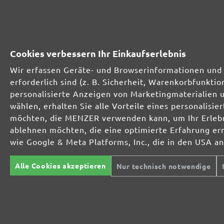
231841100
100
Vorteilspack (25 Stk.)
231840120
120
Cookies verbessern Ihr Einkaufserlebnis
Kleinpack (5 Stk.)
Wir erfassen Geräte- und Browserinformationen und 
231841120
120
erforderlich sind (z. B. Sicherheit, Warenkorbfunkt
Vorteilspack (25 Stk.)
personalisierte Anzeigen von Marketingmaterialien 
wählen, erhalten Sie alle Vorteile eines personalis
231840150
150
möchten, die MENZER verwenden kann, um Ihr Erlebni
Kleinpack (5 Stk.)
ablehnen möchten, die eine optimierte Erfahrung er
wie Google & Meta Platforms, Inc., die in den USA a
231841150
150
Vorteilspack (25 Stk.)
Alle Cookies akzeptieren
Nur technisch notwendige
231840180
180
Kleinpack (5 Stk.)
231841180
180