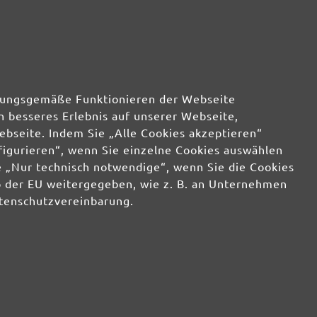
62,77 €
verfügbar
17,89 €
verfügbar
rdnungsgemäße Funktionieren der Webseite
62,77 €
verfügbar
n besseres Erlebnis auf unserer Webseite,
ebseite. Indem Sie „Alle Cookies akzeptieren“
nfigurieren“, wenn Sie einzelne Cookies auswählen
17,89 €
verfügbar
 „Nur technisch notwendige“, wenn Sie die Cookies
b der EU weitergegeben, wie z. B. an Unternehmen
atenschutzvereinbarung.
60,65 €
verfügbar
17,89 €
verfügbar
60,65 €
verfügbar