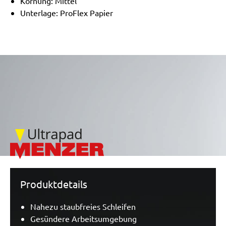
Körnung: Mittel
Unterlage: ProFlex Papier
/marketing/parallax/menzer/parallax_logos/miotools_menze
Produktdetails
Nahezu staubfreies Schleifen
Gesündere Arbeitsumgebung