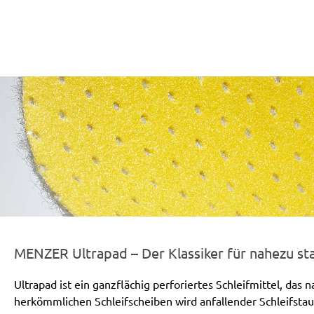
r-line-und-logo_ultrapad_186x66px.png
MENZER Ultrapad – Der Klassiker für nahezu sta
Ultrapad ist ein ganzflächig perforiertes Schleifmittel, das
herkömmlichen Schleifscheiben wird anfallender Schleifsta