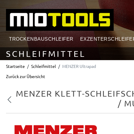
springen
Zur Hauptnavigation springen
TROCKENBAUSCHLEIFER
EXZENTERSCHLEIFE
SCHLEIFMITTEL
Startseite
Schleifmittel
MENZER Ultrapad
Zurück zur Übersicht
MENZER KLETT-SCHLEIFSC
Vorheriges
/ M
Bildergalerie überspringen