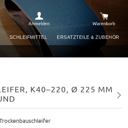
Anmelden
Warenkorb
Warenkorb e
SCHLEIFMITTEL
ERSATZTEILE & ZUBEHÖR
IFER, K40–220, Ø 225 MM
Nächs
RUND
 Trockenbauschleifer