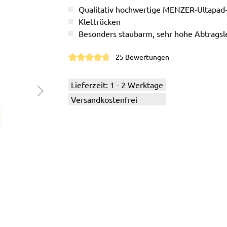
Qualitativ hochwertige MENZER-Ultapad
Klettrücken
Besonders staubarm, sehr hohe Abtragsl
25 Bewertungen
Durchschnittliche Bewertung von 4.8 von 5
Lieferzeit: 1 - 2 Werktage
Versandkostenfrei