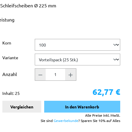
-Schleifscheiben Ø 225 mm
eistung
 Sternen
auswählen
Korn
auswählen
Variante
Anzahl
62,77 €
Inhalt:
25
Vergleichen
In den Warenkorb
Alle Preise inkl. MwSt.
Sie sind
Gewerbekunde
? Sparen Sie 10% auf Alles