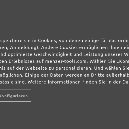
25 Stk.
2,51 €
5 Stk.
3,58 €
speichern sie in Cookies, von denen einige für das o
25 Stk.
2,51 €
ionen, Anmeldung). Andere Cookies ermöglichen Ihnen ei
und optimierte Geschwindigkeit und Leistung unserer W
ierten Erlebnisses auf menzer-tools.com. Wählen Sie „Ko
5 Stk.
3,58 €
s auf der Webseite zu personalisieren. Und wählen Sie
möglichen. Einige der Daten werden an Dritte außerhal
nsässig sind. Weitere Informationen finden Sie in der D
25 Stk.
2,43 €
Konfigurieren
5 Stk.
3,58 €
25 Stk.
2,43 €