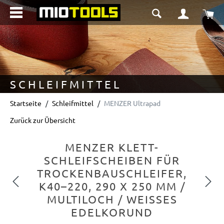
alt springen
Wa
SCHLEIFMITTEL
Startseite
Schleifmittel
MENZER Ultrapad
Zurück zur Übersicht
MENZER KLETT-
SCHLEIFSCHEIBEN FÜR
TROCKENBAUSCHLEIFER,
Vorheriges
Nächs
K40–220, 290 X 250 MM /
MULTILOCH / WEISSES E
DELKORUND