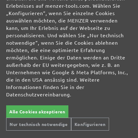
DE
Erlebnisses auf menzer-tools.com. Wählen Sie
„Konfigurieren“, wenn Sie einzelne Cookies
info@menzer-tools.com
auswählen möchten, die MENZER verwenden
kann, um Ihr Erlebnis auf der Webseite zu
Verantwortliche Person für die EU:
personalisieren. Und wählen Sie „Nur technisch
notwendige“, wenn Sie die Cookies ablehnen
MENZER GmbH
möchten, die eine optimierte Erfahrung
Celsiusstraße 20
ermöglichen. Einige der Daten werden an Dritte
04420 Markranstädt
außerhalb der EU weitergegeben, wie z. B. an
DE
Unternehmen wie Google & Meta Platforms, Inc.,
die in den USA ansässig sind. Weitere
info@menzer-tools.com
Informationen finden Sie in der
Datenschutzvereinbarung.
Produktsicherheit:
Alle Cookies akzeptieren
Nur technisch notwendige
Konfigurieren