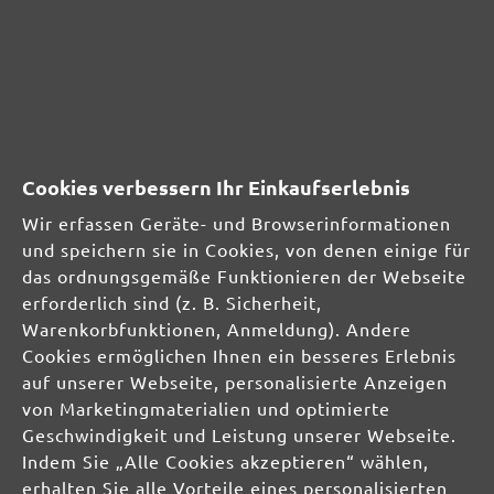
Bewertungen nur in der aktuellen Sprache anzeigen.
Keine Bewertungen gefunden. Teilen Sie Ihre
Erfahrungen mit anderen.
Cookies verbessern Ihr Einkaufserlebnis
Wir erfassen Geräte- und Browserinformationen
und speichern sie in Cookies, von denen einige für
das ordnungsgemäße Funktionieren der Webseite
SICHERHEITS- UND
erforderlich sind (z. B. Sicherheit,
PRODUKTRESSOURCEN
Warenkorbfunktionen, Anmeldung). Andere
Cookies ermöglichen Ihnen ein besseres Erlebnis
Herstellerinformationen:
auf unserer Webseite, personalisierte Anzeigen
von Marketingmaterialien und optimierte
MENZER GmbH
Geschwindigkeit und Leistung unserer Webseite.
Celsiusstraße 20
Indem Sie „Alle Cookies akzeptieren“ wählen,
04420 Markranstädt
erhalten Sie alle Vorteile eines personalisierten