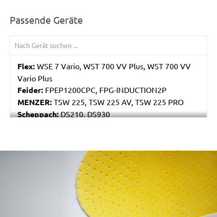
Passende Geräte
Flex:
WSE 7 Vario, WST 700 VV Plus, WST 700 VV
Vario Plus
Feider:
FPEP1200CPC, FPG-INDUCTION2P
MENZER:
TSW 225, TSW 225 AV, TSW 225 PRO
Scheppach:
DS210, DS930
Varo / Powerplus:
POWX0477
/marketing/parallax/menzer/parallax_logos/miotools_menze