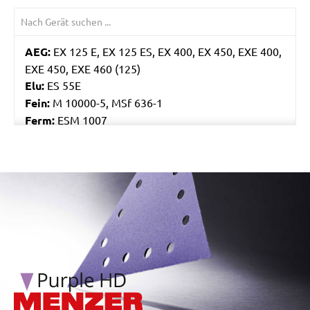
AEG:
EX 125 E, EX 125 ES, EX 400, EX 450, EXE 400,
EXE 450, EXE 460 (125)
Elu:
ES 55E
Fein:
M 10000-5, MSf 636-1
Ferm:
ESM 1007
Flex:
ORE 125-2, XS 712, XS 713
Skil:
7400, 7402, 7425, 7430, 7435, 7440 AA, 7460
AA, 7470 MA
/marketing/parallax/menzer/parallax_logos/miotools_menz
Worx:
WU651, WU652, WX652, WX656
Bosch:
GEX 125 AVE, GEX 125-1 AE, GEX 125A, GEX
125AC, GEX 150 AVE, PEX 125A-1, PEX 125AE, PEX
12A, PEX 12AE, PEX 220A, PEX 270A, PEX 270AE,
PEX 300A, PEX 300AE, PEX 400AE
Kress:
300 EXE, 900 MPS, CPS 6125 Set, CPS 6125-
1, CPS 6125-E, HEX 1385E, HEX 6385E
Ryobi:
CRO180M, CRO180MHG, ERO2412V,