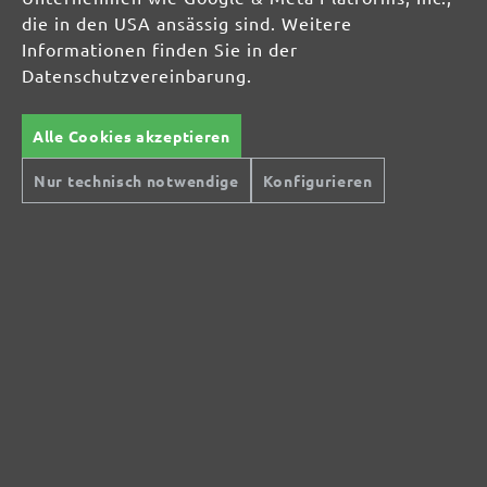
die in den USA ansässig sind. Weitere
Informationen finden Sie in der
Datenschutzvereinbarung.
Alle Cookies akzeptieren
Nur technisch notwendige
Konfigurieren
Sichere Zahlungsarten
Günstiger Versand
Schnelle Lieferung
Kostenlose Rücksendung
Hilfe und Kontakt
+49 (0) 341 39 28 43 40
Sie haben Fragen?
info@miotools.de
Servicezeiten:
Mo-Do: 8-16 Uhr, Fr: 8-14 Uhr
Jetzt Newsletter abonnieren!