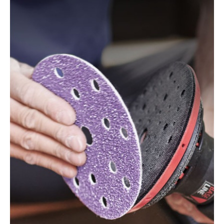
KA190, KA190E, KA190S, KA191EK, KA198GT,
KA220G, KA280, KA280K, XTA90EK
Mac Allister:
MOS 450C
Festo / Festool:
ES 125, ES 125 E, ES 125 E-Plus, ES
125 EQ, ES 125 EQ-Plus, ES 125 Plus, ES 125 Q, ES
125 Q-Plus, ETS 125 EQ, ETS 125 EQ-Plus, ETS 125
Q, ETS 125 Q-Plus, LEX 1 125/7, LEX 2 125/3, LEX 3
125/3, LEX 3 125/5, RO 125 FEQ-Plus