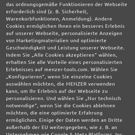
das ordnungsgemäße Funktionieren der Webseite
erforderlich sind (z. B. Sicherheit,
info@menzer-tools.com
Warenkorbfunktionen, Anmeldung). Andere
Cookies ermöglichen Ihnen ein besseres Erlebnis
Verantwortliche Person für die EU:
auf unserer Webseite, personalisierte Anzeigen
von Marketingmaterialien und optimierte
MENZER GmbH
Geschwindigkeit und Leistung unserer Webseite.
Celsiusstraße 20
Indem Sie „Alle Cookies akzeptieren“ wählen,
04420 Markranstädt
erhalten Sie alle Vorteile eines personalisierten
DE
Erlebnisses auf menzer-tools.com. Wählen Sie
„Konfigurieren“, wenn Sie einzelne Cookies
info@menzer-tools.com
auswählen möchten, die MENZER verwenden
Produktsicherheit:
kann, um Ihr Erlebnis auf der Webseite zu
personalisieren. Und wählen Sie „Nur technisch
notwendige“, wenn Sie die Cookies ablehnen
möchten, die eine optimierte Erfahrung
ermöglichen. Einige der Daten werden an Dritte
außerhalb der EU weitergegeben, wie z. B. an
Unternehmen wie Google & Meta Platforms, Inc.,