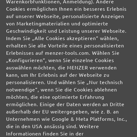
26. Mai 2020 09:58
Warenkorbfunktionen, Anmeldung). Andere
Gute Schleifeigenschaften
Cookies ermöglichen Ihnen ein besseres Erlebnis
auf unserer Webseite, personalisierte Anzeigen
von Marketingmaterialien und optimierte
Geschwindigkeit und Leistung unserer Webseite.
Bewertung mit 5 von 5 Sternen
Indem Sie „Alle Cookies akzeptieren“ wählen,
Malereibetrieb Peter
erhalten Sie alle Vorteile eines personalisierten
5. September 2019 17:54
Erlebnisses auf menzer-tools.com. Wählen Sie
Schnell und unproblematisch , Alles gut,
„Konfigurieren“, wenn Sie einzelne Cookies
empfehlenswert!!!
auswählen möchten, die MENZER verwenden
kann, um Ihr Erlebnis auf der Webseite zu
personalisieren. Und wählen Sie „Nur technisch
notwendige“, wenn Sie die Cookies ablehnen
möchten, die eine optimierte Erfahrung
SICHERHEITS- UND
ermöglichen. Einige der Daten werden an Dritte
PRODUKTRESSOURCEN
außerhalb der EU weitergegeben, wie z. B. an
Unternehmen wie Google & Meta Platforms, Inc.,
Herstellerinformationen:
die in den USA ansässig sind. Weitere
Informationen finden Sie in der
MENZER GmbH