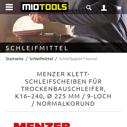
alt springen
Wa
SCHLEIFMITTEL
Startseite
Schleifmittel
Schleifpapier Festool
MENZER KLETT-
SCHLEIFSCHEIBEN FÜR
TROCKENBAUSCHLEIFER,
K16–240, Ø 225 MM / 9-LOCH
/ NORMALKORUND
Bildergalerie überspringen