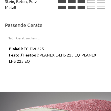
Stein, Beton, Putz
Metall
Passende Geräte
Einhell:
TC-DW 225
Festo / Festool:
PLANEX E-LHS 225 EQ, PLANEX
LHS 225 EQ
/marketing/parallax/menzer/parallax_logos/miotools_menz