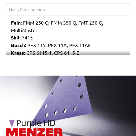
Fein:
FMM 250 Q, FMM 350 Q, FMT 250 Q,
MultiMaster
Skil:
7415
Bosch:
PEX 115, PEX 11A, PEX 11AE
Kress:
CPS 6115-1, CPS 6115-E
Stayer:
LRT 115
Einhell:
EX 115
Peugeot:
PAE 115
/marketing/parallax/menzer/parallax_logos/miotools_menz