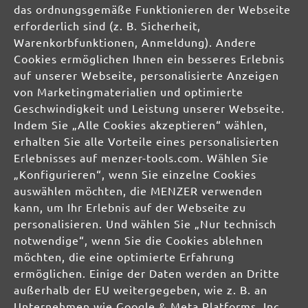
das ordnungsgemäße Funktionieren der Webseite
erforderlich sind (z. B. Sicherheit,
info@menzer-tools.com
Warenkorbfunktionen, Anmeldung). Andere
Cookies ermöglichen Ihnen ein besseres Erlebnis
Verantwortliche Person für die EU:
auf unserer Webseite, personalisierte Anzeigen
von Marketingmaterialien und optimierte
MENZER GmbH
Geschwindigkeit und Leistung unserer Webseite.
Celsiusstraße 20
Indem Sie „Alle Cookies akzeptieren“ wählen,
04420 Markranstädt
erhalten Sie alle Vorteile eines personalisierten
DE
Erlebnisses auf menzer-tools.com. Wählen Sie
„Konfigurieren“, wenn Sie einzelne Cookies
info@menzer-tools.com
auswählen möchten, die MENZER verwenden
Produktsicherheit:
kann, um Ihr Erlebnis auf der Webseite zu
personalisieren. Und wählen Sie „Nur technisch
notwendige“, wenn Sie die Cookies ablehnen
möchten, die eine optimierte Erfahrung
ermöglichen. Einige der Daten werden an Dritte
außerhalb der EU weitergegeben, wie z. B. an
Unternehmen wie Google & Meta Platforms, Inc.,