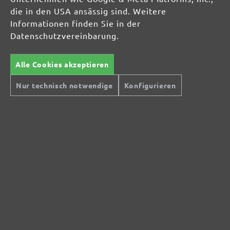
die in den USA ansässig sind. Weitere
Informationen finden Sie in der
Datenschutzvereinbarung.
Alle Cookies akzeptieren
Nur technisch notwendige
Konfigurieren
Sichere Zahlungsarten
Günstiger Versand
Schnelle Lieferung
Kostenlose Rücksendung
Hilfe und Kontakt
+49 (0) 341 39 28 43 40
Sie haben Fragen?
info@miotools.de
Servicezeiten:
Mo-Do: 8-16 Uhr, Fr: 8-14 Uhr
Jetzt Newsletter abonnieren!