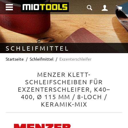
alt springen
Wa
SCHLEIFMITTEL
Startseite
Schleifmittel
Exzenterschleifer
MENZER KLETT-
SCHLEIFSCHEIBEN FÜR
EXZENTERSCHLEIFER, K40–
400, Ø 115 MM / 8-LOCH /
KERAMIK-MIX
Bildergalerie überspringen