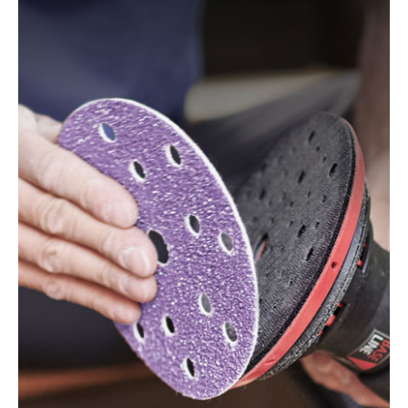
KA190, KA190E, KA190S, KA191EK, KA198GT,
KA220G, KA280, KA280K, XTA90EK
Mac Allister:
MOS 450C
Festo / Festool:
ES 125, ES 125 E, ES 125 E-Plus, ES
125 Plus