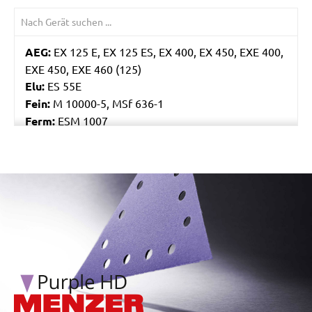
AEG:
EX 125 E, EX 125 ES, EX 400, EX 450, EXE 400,
EXE 450, EXE 460 (125)
Elu:
ES 55E
Fein:
M 10000-5, MSf 636-1
Ferm:
ESM 1007
Flex:
XS 712, XS 713
Skil:
7400, 7402, 7425, 7430, 7435, 7440 AA, 7460
AA, 7470 MA
/marketing/parallax/menzer/parallax_logos/miotools_menz
Worx:
WU651, WU652, WX652, WX656
Bosch:
GEX 125 AVE, GEX 125-1 AE, GEX 125A, GEX
125AC, GEX 150 AVE, PEX 125A-1, PEX 125AE, PEX
12A, PEX 12AE, PEX 220A, PEX 270A, PEX 270AE,
PEX 300A, PEX 300AE, PEX 400AE
Kress:
300 EXE, 900 MPS, CPS 6125 Set, CPS 6125-
1, CPS 6125-E, HEX 1385E, HEX 6385E
Ryobi:
CRO180M, CRO180MHG, ERO2412V,