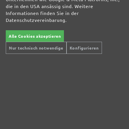
die in den USA ansässig sind. Weitere
Informationen finden Sie in der
Datenschutzvereinbarung.
Alle Cookies akzeptieren
Nur technisch notwendige
Konfigurieren
Sichere Zahlungsarten
Günstiger Versand
Schnelle Lieferung
Kostenlose Rücksendung
Hilfe und Kontakt
+49 (0) 341 39 28 43 40
Sie haben Fragen?
info@miotools.de
Servicezeiten:
Mo-Do: 8-16 Uhr, Fr: 8-14 Uhr
Jetzt Newsletter abonnieren!