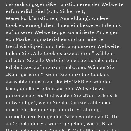
das ordnungsgemäße Funktionieren der Webseite
erforderlich sind (z. B. Sicherheit,
info@menzer-tools.com
Warenkorbfunktionen, Anmeldung). Andere
Cookies ermöglichen Ihnen ein besseres Erlebnis
Verantwortliche Person für die EU:
auf unserer Webseite, personalisierte Anzeigen
von Marketingmaterialien und optimierte
MENZER GmbH
Geschwindigkeit und Leistung unserer Webseite.
Celsiusstraße 20
Indem Sie „Alle Cookies akzeptieren“ wählen,
04420 Markranstädt
erhalten Sie alle Vorteile eines personalisierten
DE
Erlebnisses auf menzer-tools.com. Wählen Sie
„Konfigurieren“, wenn Sie einzelne Cookies
info@menzer-tools.com
auswählen möchten, die MENZER verwenden
Produktsicherheit:
kann, um Ihr Erlebnis auf der Webseite zu
personalisieren. Und wählen Sie „Nur technisch
notwendige“, wenn Sie die Cookies ablehnen
möchten, die eine optimierte Erfahrung
ermöglichen. Einige der Daten werden an Dritte
außerhalb der EU weitergegeben, wie z. B. an
Unternehmen wie Google & Meta Platforms, Inc.,