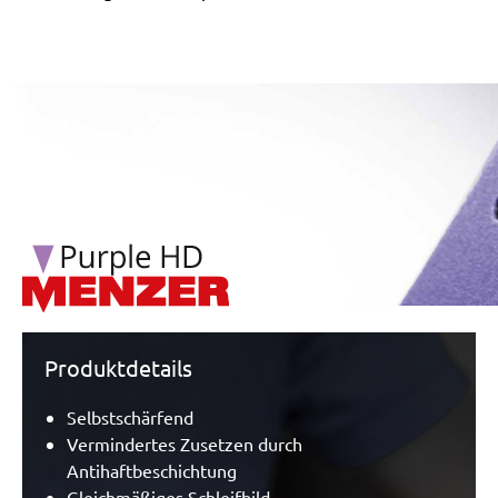
/marketing/parallax/menzer/parallax_logos/miotools_menz
Produktdetails
Selbstschärfend
Vermindertes Zusetzen durch
Antihaftbeschichtung
Gleichmäßiges Schleifbild