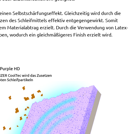
SXE 425 XL
Wegoma:
LRE 84H, RTE 84H
nen Selbstschärfungseffekt. Gleichzeitig wird durch die
Einhell:
BES 125, BES 125 E, BRS 380 E, BT-RS 420
en des Schleifmittels effektiv entgegengewirkt. Somit
E, EX-G 125, EX-G 125 E, RT-XS 28
em Materialabtrag erzielt. Durch die Verwendung von Latex-
Hitachi:
FSV 13Y, SV 13YA, SV 13YB, TSV 13Y
ben, wodurch ein gleichmäßigeres Finish erzielt wird.
Ergotools:
E-ES 430 E
Milwaukee:
PRS 125 E
Alphatools:
ES 125 E
Atlas Copco:
LST21 R525, LST21 R550, LST22 R525,
LST22 R550, TXE 150
Black & Decker:
BD190, BD190D, BD190E, BD190S,
KA190, KA190E, KA190S, KA191EK, KA198GT,
KA220G, KA280, KA280K, XTA90EK
Mac Allister:
MOS 450C
Festo / Festool:
ES 125, ES 125 E, ES 125 E-Plus, ES
125 EQ, ES 125 EQ-Plus, ES 125 Plus, ES 125 Q, ES
125 Q-Plus, ETS 125 EQ, ETS 125 EQ-Plus, ETS 125
Q, ETS 125 Q-Plus, LEX 1 125/7, LEX 2 125/3, LEX 3