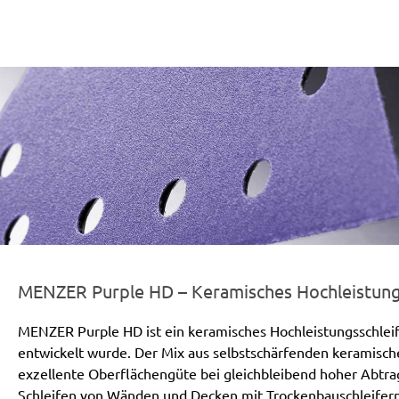
er-line-und-logo_purple_hd_186x66px.png
MENZER Purple HD – Keramisches Hochleistungs
MENZER Purple HD ist ein keramisches Hochleistungsschleif
entwickelt wurde. Der Mix aus selbstschärfenden keramisch
exzellente Oberflächengüte bei gleichbleibend hoher Abtr
Schleifen von Wänden und Decken mit Trockenbauschleifern