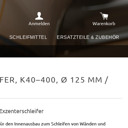
Anmelden
Warenkorb
Warenkorb e
SCHLEIFMITTEL
ERSATZTEILE & ZUBEHÖR
ER, K40–400, Ø 125 MM /
 Exzenterschleifer
 für den Innenausbau zum Schleifen von Wänden und