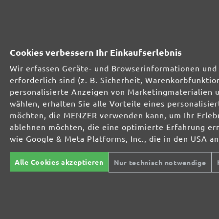
Optimal bei mineralischen Werkstoffen
Cookies verbessern Ihr Einkaufserlebnis
Wir erfassen Geräte- und Browserinformationen und 
Perfekt für die Metall- und Holzbearbeitung
erforderlich sind (z. B. Sicherheit, Warenkorbfunkt
personalisierte Anzeigen von Marketingmaterialien 
wählen, erhalten Sie alle Vorteile eines personalis
Extrakraft für anspruchsvolle Untergründe
möchten, die MENZER verwenden kann, um Ihr Erlebni
ablehnen möchten, die eine optimierte Erfahrung er
wie Google & Meta Platforms, Inc., die in den USA a
Für den Fein- und Zwischenschliff
Alle Cookies akzeptieren
Nur technisch notwendige
Das vielseitige Schleifgitter
Der Spezialist für den Innenausbau