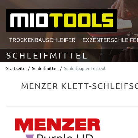
springen
Zur Hauptnavigation springen
TROCKENBAUSCHLEIFER
EXZENTERSCHLEIFE
SCHLEIFMITTEL
Startseite
Schleifmittel
Schleifpapier Festool
MENZER KLETT-SCHLEIFSC
Bildergalerie überspringen