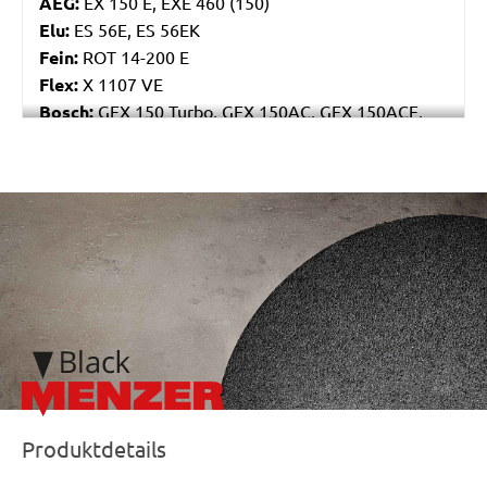
AEG:
EX 150 E, EXE 460 (150)
Elu:
ES 56E, ES 56EK
Fein:
ROT 14-200 E
Flex:
X 1107 VE
Bosch:
GEX 150 Turbo, GEX 150AC, GEX 150ACE,
GEX 150AE, PEX 15AE, PEX 420AE
Hilti:
WFE 150, WFE 380, WFE 450-E
Kress:
900 HEX/2, 900 MPS
/marketing/parallax/menzer/parallax_logos/miotools_menze
Dewalt:
D26410, DW443
MENZER:
ETS 150
Metabo:
SXE 425 XL, SXE 450 Duo, SXE 450
TurboTec
Stayer:
LRT 150, RO 150 E
Wegoma:
RT 188N, RTE 146L, RTE 46L, RX 91C
Hitachi:
SAY 150A
Peugeot:
PRX 150E
Protool:
ESP 150 E
Produktdetails
Felisatti:
RGF150/600E, TP521/AS, TP521/E,