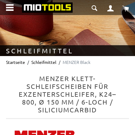
alt springen
Wa
SCHLEIFMITTEL
Startseite
Schleifmittel
MENZER Black
MENZER KLETT-
SCHLEIFSCHEIBEN FÜR
EXZENTERSCHLEIFER, K24–
800, Ø 150 MM / 6-LOCH /
SILICIUMCARBID
Bildergalerie überspringen