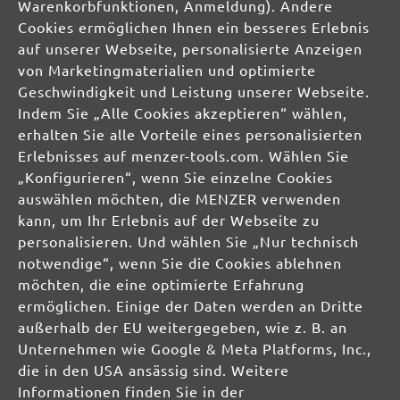
Warenkorbfunktionen, Anmeldung). Andere
SICHERHEITS- UND
Cookies ermöglichen Ihnen ein besseres Erlebnis
auf unserer Webseite, personalisierte Anzeigen
PRODUKTRESSOURCEN
von Marketingmaterialien und optimierte
Herstellerinformationen:
Geschwindigkeit und Leistung unserer Webseite.
Indem Sie „Alle Cookies akzeptieren“ wählen,
MENZER GmbH
erhalten Sie alle Vorteile eines personalisierten
Celsiusstraße 20
Erlebnisses auf menzer-tools.com. Wählen Sie
04420 Markranstädt
„Konfigurieren“, wenn Sie einzelne Cookies
DE
auswählen möchten, die MENZER verwenden
kann, um Ihr Erlebnis auf der Webseite zu
info@menzer-tools.com
personalisieren. Und wählen Sie „Nur technisch
notwendige“, wenn Sie die Cookies ablehnen
Verantwortliche Person für die EU:
möchten, die eine optimierte Erfahrung
ermöglichen. Einige der Daten werden an Dritte
MENZER GmbH
außerhalb der EU weitergegeben, wie z. B. an
Celsiusstraße 20
Unternehmen wie Google & Meta Platforms, Inc.,
04420 Markranstädt
die in den USA ansässig sind. Weitere
DE
Informationen finden Sie in der