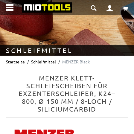
alt springen
Wa
SCHLEIFMITTEL
Startseite
Schleifmittel
MENZER Black
MENZER KLETT-
SCHLEIFSCHEIBEN FÜR
EXZENTERSCHLEIFER, K24–
800, Ø 150 MM / 8-LOCH /
SILICIUMCARBID
Bildergalerie überspringen