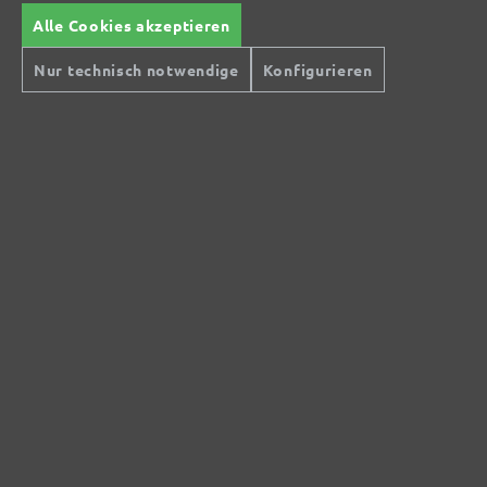
Alle Cookies akzeptieren
Nur technisch notwendige
Konfigurieren
Sichere Zahlungsarten
Günstiger Versand
Schnelle Lieferung
Kostenlose Rücksendung
Hilfe und Kontakt
+49 (0) 341 39 28 43 40
Sie haben Fragen?
info@miotools.de
Servicezeiten:
Mo-Do: 8-16 Uhr, Fr: 8-14 Uhr