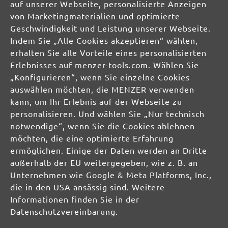
DE
auf unserer Webseite, personalisierte Anzeigen
von Marketingmaterialien und optimierte
info@menzer-tools.com
Geschwindigkeit und Leistung unserer Webseite.
Indem Sie „Alle Cookies akzeptieren“ wählen,
Verantwortliche Person für die EU:
erhalten Sie alle Vorteile eines personalisierten
Erlebnisses auf menzer-tools.com. Wählen Sie
MENZER GmbH
„Konfigurieren“, wenn Sie einzelne Cookies
Celsiusstraße 20
auswählen möchten, die MENZER verwenden
04420 Markranstädt
kann, um Ihr Erlebnis auf der Webseite zu
DE
personalisieren. Und wählen Sie „Nur technisch
notwendige“, wenn Sie die Cookies ablehnen
info@menzer-tools.com
möchten, die eine optimierte Erfahrung
ermöglichen. Einige der Daten werden an Dritte
Produktsicherheit:
außerhalb der EU weitergegeben, wie z. B. an
Unternehmen wie Google & Meta Platforms, Inc.,
die in den USA ansässig sind. Weitere
Informationen finden Sie in der
Datenschutzvereinbarung.