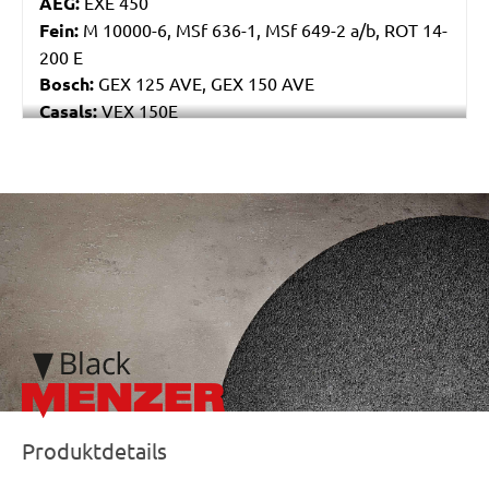
AEG:
EXE 450
Fein:
M 10000-6, MSf 636-1, MSf 649-2 a/b, ROT 14-
200 E
Bosch:
GEX 125 AVE, GEX 150 AVE
Casals:
VEX 150E
Makita:
BO6040
Festo / Festool:
ET 2 E
/marketing/parallax/menzer/parallax_logos/miotools_menze
Produktdetails