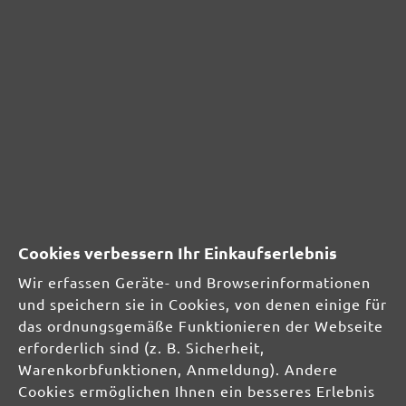
Sortiert nach
Bewertung mit 5 von 5 Sternen
sehr gut
29. Januar 2021 12:33
top Qualität
SICHERHEITS- UND
Cookies verbessern Ihr Einkaufserlebnis
PRODUKTRESSOURCEN
Wir erfassen Geräte- und Browserinformationen
und speichern sie in Cookies, von denen einige für
Herstellerinformationen:
das ordnungsgemäße Funktionieren der Webseite
MENZER GmbH
erforderlich sind (z. B. Sicherheit,
Celsiusstraße 20
Warenkorbfunktionen, Anmeldung). Andere
04420 Markranstädt
Cookies ermöglichen Ihnen ein besseres Erlebnis