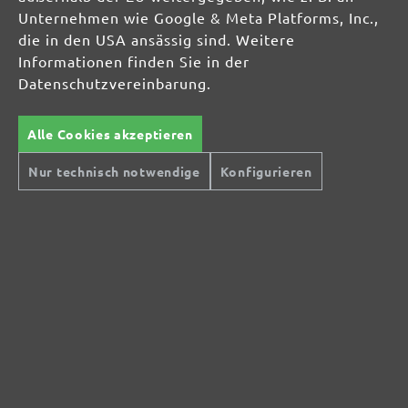
Unternehmen wie Google & Meta Platforms, Inc.,
die in den USA ansässig sind. Weitere
Informationen finden Sie in der
Datenschutzvereinbarung.
Alle Cookies akzeptieren
Nur technisch notwendige
Konfigurieren
Sichere Zahlungsarten
Günstiger Versand
Schnelle Lieferung
Kostenlose Rücksendung
Hilfe und Kontakt
+49 (0) 341 39 28 43 40
Sie haben Fragen?
info@miotools.de
Servicezeiten:
Mo-Do: 8-16 Uhr, Fr: 8-14 Uhr