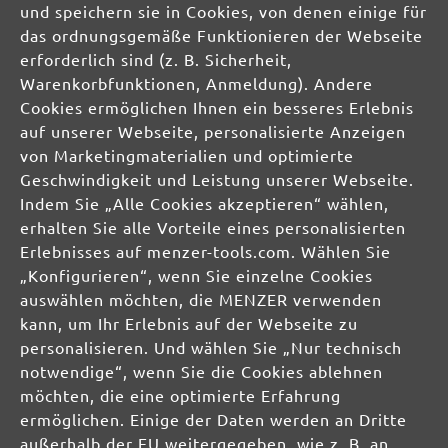
und speichern sie in Cookies, von denen einige für
DE
das ordnungsgemäße Funktionieren der Webseite
erforderlich sind (z. B. Sicherheit,
info@menzer-tools.com
Warenkorbfunktionen, Anmeldung). Andere
Cookies ermöglichen Ihnen ein besseres Erlebnis
Verantwortliche Person für die EU:
auf unserer Webseite, personalisierte Anzeigen
von Marketingmaterialien und optimierte
MENZER GmbH
Geschwindigkeit und Leistung unserer Webseite.
Celsiusstraße 20
Indem Sie „Alle Cookies akzeptieren“ wählen,
04420 Markranstädt
erhalten Sie alle Vorteile eines personalisierten
DE
Erlebnisses auf menzer-tools.com. Wählen Sie
„Konfigurieren“, wenn Sie einzelne Cookies
info@menzer-tools.com
auswählen möchten, die MENZER verwenden
kann, um Ihr Erlebnis auf der Webseite zu
Produktsicherheit:
personalisieren. Und wählen Sie „Nur technisch
notwendige“, wenn Sie die Cookies ablehnen
möchten, die eine optimierte Erfahrung
ermöglichen. Einige der Daten werden an Dritte
außerhalb der EU weitergegeben, wie z. B. an