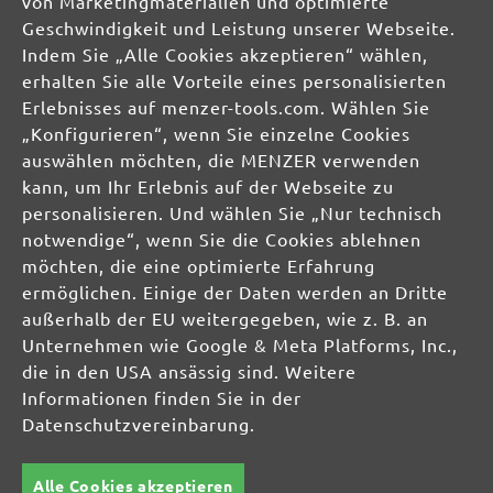
von Marketingmaterialien und optimierte
info@menzer-tools.com
Geschwindigkeit und Leistung unserer Webseite.
Indem Sie „Alle Cookies akzeptieren“ wählen,
Verantwortliche Person für die EU:
erhalten Sie alle Vorteile eines personalisierten
Erlebnisses auf menzer-tools.com. Wählen Sie
MENZER GmbH
„Konfigurieren“, wenn Sie einzelne Cookies
Celsiusstraße 20
auswählen möchten, die MENZER verwenden
04420 Markranstädt
kann, um Ihr Erlebnis auf der Webseite zu
DE
personalisieren. Und wählen Sie „Nur technisch
notwendige“, wenn Sie die Cookies ablehnen
info@menzer-tools.com
möchten, die eine optimierte Erfahrung
ermöglichen. Einige der Daten werden an Dritte
Produktsicherheit:
außerhalb der EU weitergegeben, wie z. B. an
Unternehmen wie Google & Meta Platforms, Inc.,
die in den USA ansässig sind. Weitere
Informationen finden Sie in der
Datenschutzvereinbarung.
Alle Cookies akzeptieren