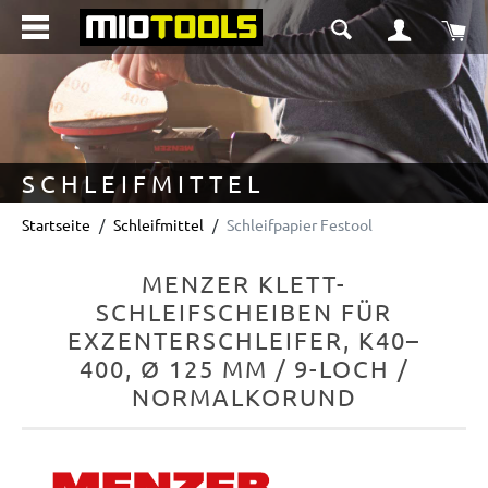
alt springen
Wa
SCHLEIFMITTEL
Startseite
Schleifmittel
Schleifpapier Festool
MENZER KLETT-
SCHLEIFSCHEIBEN FÜR
EXZENTERSCHLEIFER, K40–
400, Ø 125 MM / 9-LOCH /
NORMALKORUND
Bildergalerie überspringen