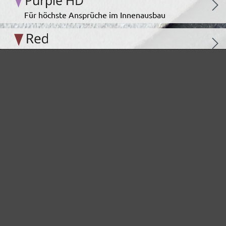
Für höchste Ansprüche im Innenausbau
Das unermüdliche Allroundtalent
Ideal für den Automotive Bereich
Das staubarme Hochleistungsschleifgitter
Der Klassiker für staubarmes Schleifen
Bewährt bei Farben und Lacken