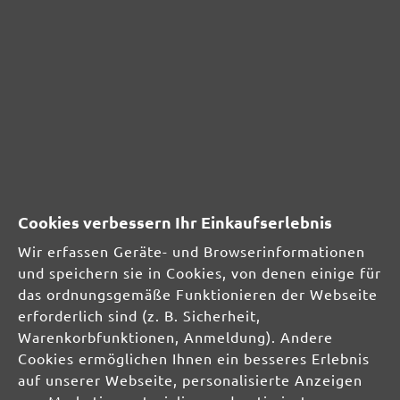
Bewertung mit 5 von 5 Sternen
guter Abtrag und Haltbarkeit
30. August 2021 10:47
zufrieden mit Lieferung und dem Produkt. Schon
mehrfach bestellt.
SICHERHEITS- UND
Cookies verbessern Ihr Einkaufserlebnis
PRODUKTRESSOURCEN
Wir erfassen Geräte- und Browserinformationen
Herstellerinformationen:
und speichern sie in Cookies, von denen einige für
das ordnungsgemäße Funktionieren der Webseite
MENZER GmbH
erforderlich sind (z. B. Sicherheit,
Celsiusstraße 20
Warenkorbfunktionen, Anmeldung). Andere
04420 Markranstädt
Cookies ermöglichen Ihnen ein besseres Erlebnis
DE
auf unserer Webseite, personalisierte Anzeigen