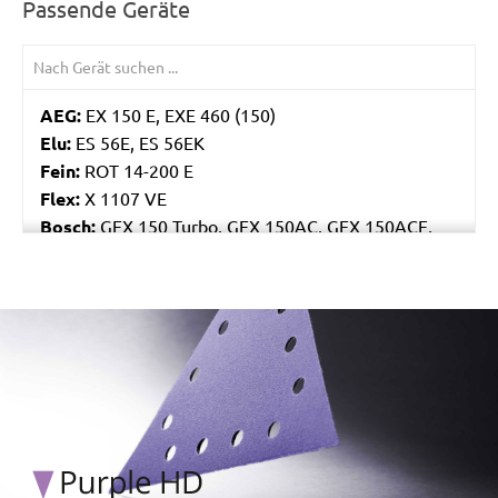
Passende Geräte
AEG:
EX 150 E, EXE 460 (150)
Elu:
ES 56E, ES 56EK
Fein:
ROT 14-200 E
Flex:
X 1107 VE
Bosch:
GEX 150 Turbo, GEX 150AC, GEX 150ACE,
GEX 150AE, PEX 15AE, PEX 420AE
Hilti:
WFE 150, WFE 380, WFE 450-E
Kress:
900 HEX/2, 900 MPS
/marketing/parallax/menzer/parallax_logos/miotools_menz
Dewalt:
D26410, DW443
Mafell:
UT 150 E, UX 150 E
Makita:
BO6030, BO6040J
MENZER:
ETS 150
Metabo:
SXE 425 XL, SXE 450 Duo, SXE 450
TurboTec