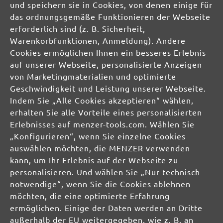
und speichern sie in Cookies, von denen einige für
DE
das ordnungsgemäße Funktionieren der Webseite
erforderlich sind (z. B. Sicherheit,
info@menzer-tools.com
Warenkorbfunktionen, Anmeldung). Andere
Cookies ermöglichen Ihnen ein besseres Erlebnis
Verantwortliche Person für die EU:
auf unserer Webseite, personalisierte Anzeigen
von Marketingmaterialien und optimierte
MENZER GmbH
Geschwindigkeit und Leistung unserer Webseite.
Celsiusstraße 20
Indem Sie „Alle Cookies akzeptieren“ wählen,
04420 Markranstädt
erhalten Sie alle Vorteile eines personalisierten
DE
Erlebnisses auf menzer-tools.com. Wählen Sie
„Konfigurieren“, wenn Sie einzelne Cookies
info@menzer-tools.com
auswählen möchten, die MENZER verwenden
kann, um Ihr Erlebnis auf der Webseite zu
Produktsicherheit:
personalisieren. Und wählen Sie „Nur technisch
notwendige“, wenn Sie die Cookies ablehnen
möchten, die eine optimierte Erfahrung
ermöglichen. Einige der Daten werden an Dritte
außerhalb der EU weitergegeben, wie z. B. an