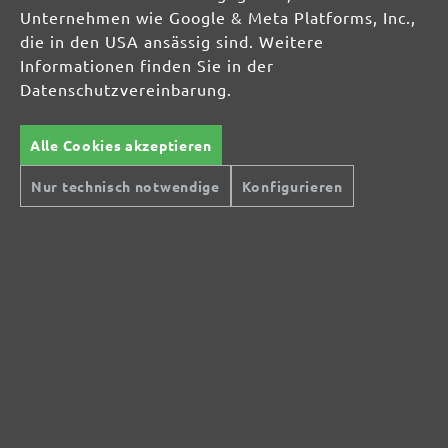
Unternehmen wie Google & Meta Platforms, Inc.,
die in den USA ansässig sind. Weitere
Informationen finden Sie in der
Datenschutzvereinbarung.
Alle Cookies akzeptieren
Nur technisch notwendige
Konfigurieren
Sichere Zahlungsarten
Günstiger Versand
Schnelle Lieferung
Kostenlose Rücksendung
Hilfe und Kontakt
+49 (0) 341 39 28 43 40
Sie haben Fragen?
info@miotools.de
Servicezeiten:
Mo-Do: 8-16 Uhr, Fr: 8-14 Uhr