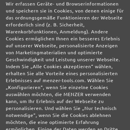
Celsiusstraße 20
Wir erfassen Geräte- und Browserinformationen
04420 Markranstädt
und speichern sie in Cookies, von denen einige für
DE
das ordnungsgemäße Funktionieren der Webseite
erforderlich sind (z. B. Sicherheit,
info@menzer-tools.com
Warenkorbfunktionen, Anmeldung). Andere
Cookies ermöglichen Ihnen ein besseres Erlebnis
Verantwortliche Person für die EU:
auf unserer Webseite, personalisierte Anzeigen
von Marketingmaterialien und optimierte
MENZER GmbH
Geschwindigkeit und Leistung unserer Webseite.
Celsiusstraße 20
Indem Sie „Alle Cookies akzeptieren“ wählen,
04420 Markranstädt
erhalten Sie alle Vorteile eines personalisierten
DE
Erlebnisses auf menzer-tools.com. Wählen Sie
„Konfigurieren“, wenn Sie einzelne Cookies
info@menzer-tools.com
auswählen möchten, die MENZER verwenden
kann, um Ihr Erlebnis auf der Webseite zu
Produktsicherheit:
personalisieren. Und wählen Sie „Nur technisch
notwendige“, wenn Sie die Cookies ablehnen
möchten, die eine optimierte Erfahrung
ermöglichen. Einige der Daten werden an Dritte