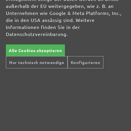
außerhalb der EU weitergegeben, wie z. B. an
Unternehmen wie Google & Meta Platforms, Inc.,
die in den USA ansässig sind. Weitere
Informationen finden Sie in der
Datenschutzvereinbarung.
Alle Cookies akzeptieren
Nur technisch notwendige
Konfigurieren
Sichere Zahlungsarten
Günstiger Versand
Schnelle Lieferung
Kostenlose Rücksendung
Hilfe und Kontakt
+49 (0) 341 39 28 43 40
Sie haben Fragen?
info@miotools.de
Servicezeiten:
Mo-Do: 8-16 Uhr, Fr: 8-14 Uhr