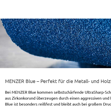
er-line-und-logo_blue_186x66px.png
MENZER Blue – Perfekt für die Metall- und Hol
Bei MENZER Blue kommen selbstschärfende UltraSharp-Schle
aus Zirkonkorund überzeugen durch einen aggressiven und
Blue ist besonders reißfest und bleibt auch bei großem Druck