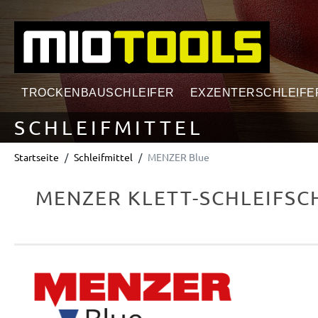
springen
Zur Hauptnavigation springen
TROCKENBAUSCHLEIFER
EXZENTERSCHLEIFE
SCHLEIFMITTEL
Startseite
Schleifmittel
MENZER Blue
MENZER KLETT-SCHLEIFSCH
Bildergalerie überspringen