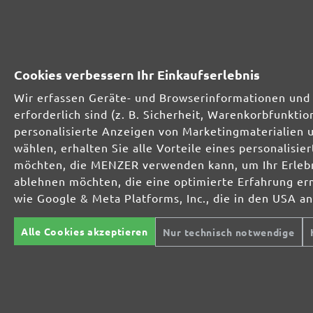
Perfekt für die Metall- und Holzbearbeitung
Extrakraft für anspruchsvolle Untergründe
Cookies verbessern Ihr Einkaufserlebnis
Wir erfassen Geräte- und Browserinformationen und 
Für den Fein- und Zwischenschliff
erforderlich sind (z. B. Sicherheit, Warenkorbfunkt
personalisierte Anzeigen von Marketingmaterialien 
wählen, erhalten Sie alle Vorteile eines personalis
Das vielseitige Schleifgitter
möchten, die MENZER verwenden kann, um Ihr Erlebni
ablehnen möchten, die eine optimierte Erfahrung er
wie Google & Meta Platforms, Inc., die in den USA a
Der Spezialist für den Innenausbau
Alle Cookies akzeptieren
Nur technisch notwendige
Für höchste Ansprüche im Innenausbau