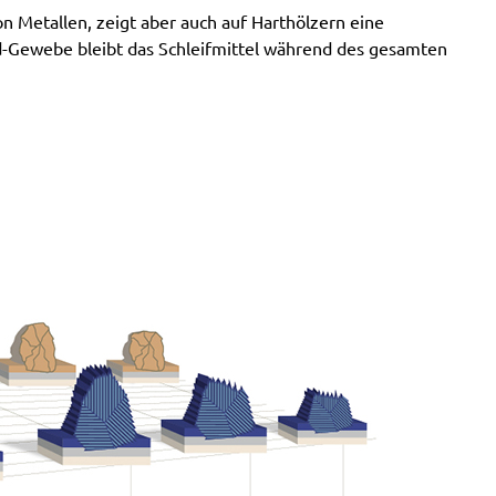
SXE 425 XL
n Metallen, zeigt aber auch auf Harthölzern eine
Wegoma:
LRE 84H, RTE 84H
-Gewebe bleibt das Schleifmittel während des gesamten
Einhell:
BES 125, BES 125 E, BRS 380 E, BT-RS 420
E, EX-G 125, EX-G 125 E, RT-XS 28
Hitachi:
FSV 13Y, SV 13YA, SV 13YB, TSV 13Y
Ergotools:
E-ES 430 E
Milwaukee:
PRS 125 E
Alphatools:
ES 125 E
Atlas Copco:
LST21 R525, LST21 R550, LST22 R525,
LST22 R550, TXE 150
Black & Decker:
BD190, BD190D, BD190E, BD190S,
KA190, KA190E, KA190S, KA191EK, KA198GT,
KA220G, KA280, KA280K, XTA90EK
Mac Allister:
MOS 450C
Festo / Festool:
ES 125, ES 125 E, ES 125 E-Plus, ES
125 Plus