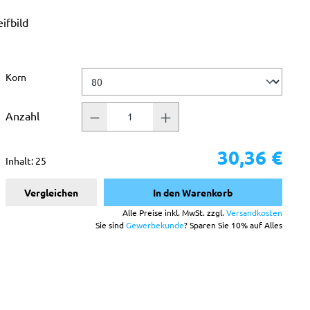
ifbild
ternen
auswählen
Korn
Anzahl
30,36 €
Inhalt:
25
Vergleichen
In den Warenkorb
Alle Preise inkl. MwSt. zzgl.
Versandkosten
Sie sind
Gewerbekunde
? Sparen Sie 10% auf Alles