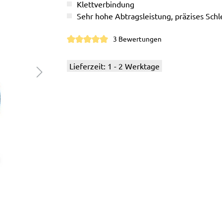
Klettverbindung
Sehr hohe Abtragsleistung, präzises Schle
3 Bewertungen
Durchschnittliche Bewertung von 5 von 5 S
Lieferzeit: 1 - 2 Werktage