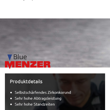
/marketing/parallax/menzer/parallax_logos/miotools_menz
Produktdetails
Selbstschärfendes Zirkonkorund
Sehr hohe Abtragsleistung
Sehr hohe Standzeiten