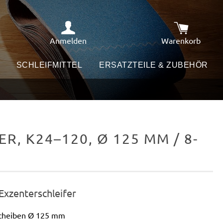
Anmelden
Warenkorb
Warenkorb e
SCHLEIFMITTEL
ERSATZTEILE & ZUBEHÖR
, K24–120, Ø 125 MM / 8-
 Exzenterschleifer
scheiben Ø 125 mm