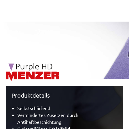
/marketing/parallax/menzer/parallax_logos/miotools_menz
Produktdetails
Selbstschärfend
Vermindertes Zusetzen durch
Antihaftbeschichtung
Gleichmäßiges Schleifbild