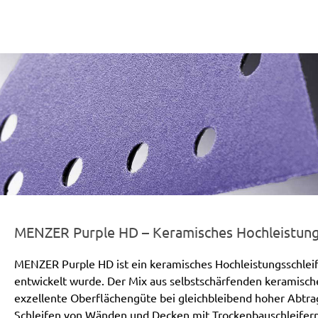
er-line-und-logo_purple_hd_186x66px.png
MENZER Purple HD – Keramisches Hochleistungs
MENZER Purple HD ist ein keramisches Hochleistungsschleif
entwickelt wurde. Der Mix aus selbstschärfenden keramisch
exzellente Oberflächengüte bei gleichbleibend hoher Abtr
Schleifen von Wänden und Decken mit Trockenbauschleifern