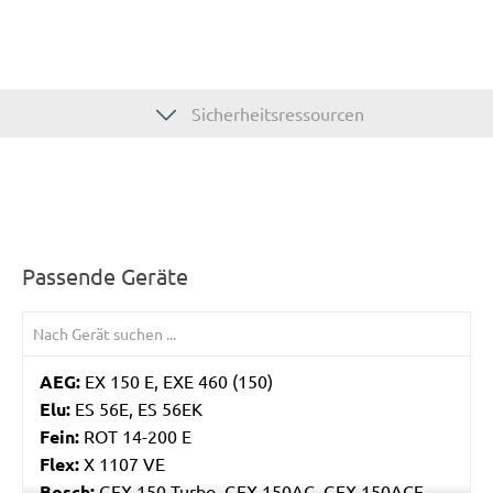
Sicherheitsressourcen
Passende Geräte
AEG:
EX 150 E, EXE 460 (150)
Elu:
ES 56E, ES 56EK
Fein:
ROT 14-200 E
Flex:
X 1107 VE
Bosch:
GEX 150 Turbo, GEX 150AC, GEX 150ACE,