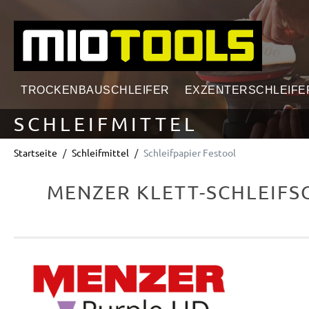
springen
Zur Hauptnavigation springen
TROCKENBAUSCHLEIFER
EXZENTERSCHLEIFE
SCHLEIFMITTEL
Startseite
Schleifmittel
Schleifpapier Festool
MENZER KLETT-SCHLEIFSC
Bildergalerie überspringen