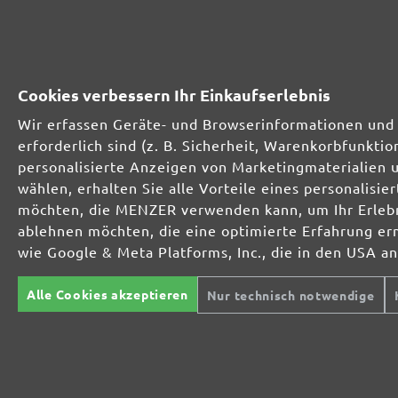
Optimal bei mineralischen Werkstoffen
Cookies verbessern Ihr Einkaufserlebnis
Wir erfassen Geräte- und Browserinformationen und 
Perfekt für die Metall- und Holzbearbeitung
erforderlich sind (z. B. Sicherheit, Warenkorbfunkt
personalisierte Anzeigen von Marketingmaterialien 
wählen, erhalten Sie alle Vorteile eines personalis
Extrakraft für anspruchsvolle Untergründe
möchten, die MENZER verwenden kann, um Ihr Erlebni
ablehnen möchten, die eine optimierte Erfahrung er
wie Google & Meta Platforms, Inc., die in den USA a
Für den Fein- und Zwischenschliff
Alle Cookies akzeptieren
Nur technisch notwendige
Das vielseitige Schleifgitter
Der Spezialist für den Innenausbau