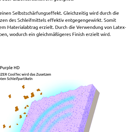
Atlas Copco:
G2438-10Velcro6 Pro, G2438-6.10C
nen Selbstschärfungseffekt. Gleichzeitig wird durch die
Pro, G2438-6.10I Pro, G2438-6.10N Pro, G2438-6.3C
en des Schleifmittels effektiv entgegengewirkt. Somit
Pro, G2438-6.3I Pro, G2438-6.3N Pro, G2438-6.5C
em Materialabtrag erzielt. Durch die Verwendung von Latex-
Pro, G2438-6.5I Pro, G2438-6.5N Pro, LST21 R625,
ben, wodurch ein gleichmäßigeres Finish erzielt wird.
LST21 R650, LST22 R625, LST22 R625-9, LST22
R650, LST22 R650-9, LST31 H90-15, LST31 S90-15,
LST32 H090-15, LST32 S090-15, ROS 150 E
Festo / Festool:
ES 150/3 EQ, ES 150/3 EQ-C, ES
150/5 EQ, ES 150/5 EQ-C, ET 2 E, ET 2 E-Plus, ETS
150/3 EQ, ETS 150/3 EQ-C, ETS 150/3 EQ-Plus, ETS
150/5 EQ, ETS 150/5 EQ-C, ETS 150/5 EQ-Plus, ETS
150/S EQ-E, LEX 150, LEX 3 150/3, RO 150, RO 150
E, RO 150 FEQ, RO 150 FEQ-Plus, RO 2 E-Plus, WTS
150/7 E, WTS 150/7 E-Plus