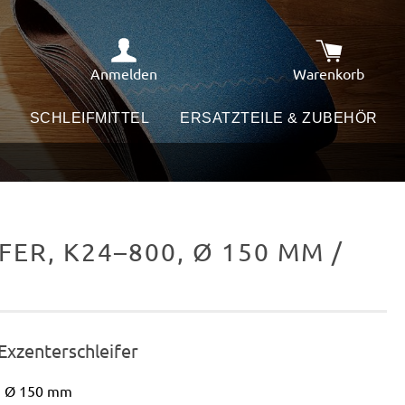
Anmelden
Warenkorb
Warenkorb e
SCHLEIFMITTEL
ERSATZTEILE & ZUBEHÖR
ER, K24–800, Ø 150 MM /
 Exzenterschleifer
en Ø 150 mm