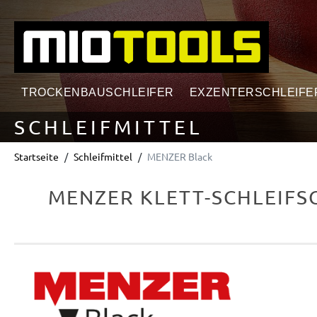
springen
Zur Hauptnavigation springen
TROCKENBAUSCHLEIFER
EXZENTERSCHLEIFE
SCHLEIFMITTEL
Startseite
Schleifmittel
MENZER Black
MENZER KLETT-SCHLEIFSC
Bildergalerie überspringen