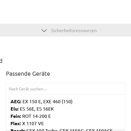
Sicherheitsressourcen
d
Passende Geräte
AEG:
EX 150 E, EXE 460 (150)
Elu:
ES 56E, ES 56EK
Fein:
ROT 14-200 E
Flex:
X 1107 VE
Bosch:
GEX 150 Turbo, GEX 150AC, GEX 150ACE,