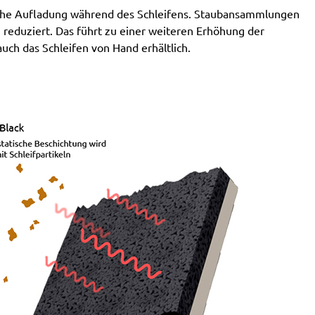
sche Aufladung während des Schleifens. Staubansammlungen
Atlas Copco:
G2438-10Velcro6 Pro, G2438-6.10C
 reduziert. Das führt zu einer weiteren Erhöhung der
Pro, G2438-6.10I Pro, G2438-6.10N Pro, G2438-6.3C
uch das Schleifen von Hand erhältlich.
Pro, G2438-6.3I Pro, G2438-6.3N Pro, G2438-6.5C
Pro, G2438-6.5I Pro, G2438-6.5N Pro, LST21 R625,
LST21 R650, LST22 R625, LST22 R625-9, LST22
R650, LST22 R650-9, LST31 H90-15, LST31 S90-15,
LST32 H090-15, LST32 S090-15, ROS 150 E
Festo / Festool:
ES 150/3 EQ, ES 150/3 EQ-C, ES
150/5 EQ, ES 150/5 EQ-C, ET 2 E, ET 2 E-Plus, ETS
150/3 EQ, ETS 150/3 EQ-C, ETS 150/3 EQ-Plus, ETS
150/5 EQ, ETS 150/5 EQ-C, ETS 150/5 EQ-Plus, ETS
150/S EQ-E, LEX 150, LEX 3 150/3, RO 150, RO 150
E, RO 150 FEQ, RO 150 FEQ-Plus, RO 2 E-Plus, WTS
150/7 E, WTS 150/7 E-Plus