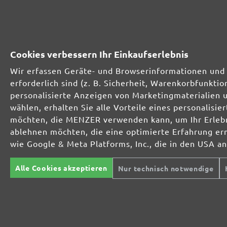
231595600
600
231595800
800
Cookies verbessern Ihr Einkaufserlebnis
Wir erfassen Geräte- und Browserinformationen und 
erforderlich sind (z. B. Sicherheit, Warenkorbfunkt
MENZER SCHLEIFMITTEL-SORTIMENT:
personalisierte Anzeigen von Marketingmaterialien 
wählen, erhalten Sie alle Vorteile eines personalis
möchten, die MENZER verwenden kann, um Ihr Erlebni
Optimal bei mineralischen Werkstoffen
ablehnen möchten, die eine optimierte Erfahrung er
wie Google & Meta Platforms, Inc., die in den USA a
Perfekt für die Metall- und Holzbearbeitung
Alle Cookies akzeptieren
Nur technisch notwendige
Extrakraft für anspruchsvolle Untergründe