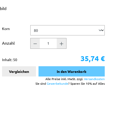
bild
ternen
auswählen
Korn
Anzahl
35,74 €
Inhalt:
50
Vergleichen
In den Warenkorb
Alle Preise inkl. MwSt. zzgl.
Versandkosten
Sie sind
Gewerbekunde
? Sparen Sie 10% auf Alles