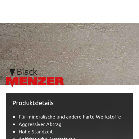
/marketing/parallax/menzer/parallax_logos/miotools_menze
Produktdetails
Für mineralische und andere harte Werkstoffe
Aggressiver Abtrag
Hohe Standzeit
Antistatische Ausstattung