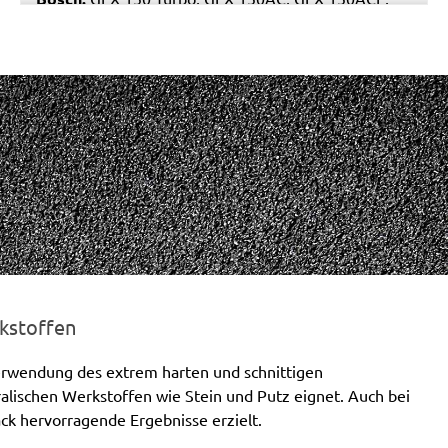
GEX 150AE, PEX 15AE, PEX 420AE
Hilti:
WFE 150, WFE 380, WFE 450-E
Kress:
900 HEX/2, 900 MPS
Dewalt:
D26410, DW443
Mafell:
UT 150 E, UX 150 E
Makita:
BO6030, BO6040J
MENZER:
ETS 150
Metabo:
SXE 425 XL, SXE 450 Duo, SXE 450
TurboTec
Stayer:
LRT 150, RO 150 E
Wegoma:
RT 188N, RTE 146L, RTE 46L, RX 91C
Hitachi:
SAY 150A
Peugeot:
PRX 150E
kstoffen
Protool:
ESP 150 E
Verwendung des extrem harten und schnittigen
Holz-Her:
2445
ralischen Werkstoffen wie Stein und Putz eignet. Auch bei
Felisatti:
RGF150/600E, TP521/AS, TP521/E,
k hervorragende Ergebnisse erzielt.
TP522AS/CE
Milwaukee:
ROS 150 E