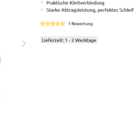
Praktische Klettverbindung
Starke Abtragsleistung, perfektes Schleif
1 Bewertung
Durchschnittliche Bewertung von 5 von 5 S
Lieferzeit: 1 - 2 Werktage