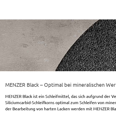
r-line-und-logo_black_186x66px.png
MENZER Black – Optimal bei mineralischen Wer
MENZER Black ist ein Schleifmittel, das sich aufgrund der 
Siliciumcarbid-Schleifkorns optimal zum Schleifen von mine
der Bearbeitung von harten Lacken werden mit MENZER Blac