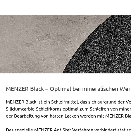
r-line-und-logo_black_186x66px.png
MENZER Black – Optimal bei mineralischen Wer
MENZER Black ist ein Schleifmittel, das sich aufgrund der 
Siliciumcarbid-Schleifkorns optimal zum Schleifen von mine
der Bearbeitung von harten Lacken werden mit MENZER Blac
Das spezielle MENZER AntiStat Verfahren verhindert stati