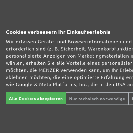
MENZER SCHLEIFMITTEL-SORTIMENT:
Optimal bei mineralischen Werkstoffen
Cookies verbessern Ihr Einkaufserlebnis
Wir erfassen Geräte- und Browserinformationen und 
erforderlich sind (z. B. Sicherheit, Warenkorbfunkt
Perfekt für die Metall- und Holzbearbeitung
personalisierte Anzeigen von Marketingmaterialien 
wählen, erhalten Sie alle Vorteile eines personalis
möchten, die MENZER verwenden kann, um Ihr Erlebni
Extrakraft für anspruchsvolle Untergründe
ablehnen möchten, die eine optimierte Erfahrung er
wie Google & Meta Platforms, Inc., die in den USA a
Für den Fein- und Zwischenschliff
Alle Cookies akzeptieren
Nur technisch notwendige
Das vielseitige Schleifgitter