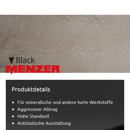
/marketing/parallax/menzer/parallax_logos/miotools_menze
Produktdetails
Für mineralische und andere harte Werkstoffe
Aggressiver Abtrag
Hohe Standzeit
Antistatische Ausstattung