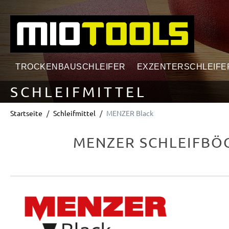
springen
Zur Hauptnavigation springen
TROCKENBAUSCHLEIFER
EXZENTERSCHLEIFE
SCHLEIFMITTEL
Startseite
Schleifmittel
MENZER Black
MENZER SCHLEIFBÖG
Bildergalerie überspringen