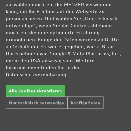
auswählen möchten, die MENZER verwenden
kann, um Ihr Erlebnis auf der Webseite zu
personalisieren. Und wählen Sie „Nur technisch
notwendige“, wenn Sie die Cookies ablehnen
möchten, die eine optimierte Erfahrung
ermöglichen. Einige der Daten werden an Dritte
außerhalb der EU weitergegeben, wie z. B. an
Unternehmen wie Google & Meta Platforms, Inc.,
die in den USA ansässig sind. Weitere
Informationen finden Sie in der
Datenschutzvereinbarung.
Alle Cookies akzeptieren
Sichere Zahlungsarten
Günstiger Versand
Nur technisch notwendige
Konfigurieren
Schnelle Lieferung
Kostenlose Rücksendung
Hilfe und Kontakt
+49 (0) 341 39 28 43 40
Sie haben Fragen?
info@miotools.de
Servicezeiten: