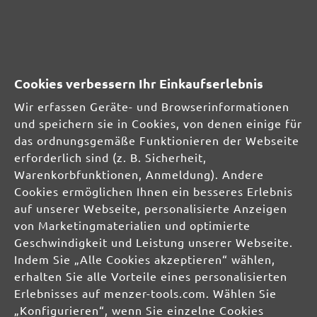
MENZER GmbH
Celsiusstraße 20
04420 Markranstädt
DE
Cookies verbessern Ihr Einkaufserlebnis
info@menzer-tools.com
Wir erfassen Geräte- und Browserinformationen
und speichern sie in Cookies, von denen einige für
Verantwortliche Person für die EU:
das ordnungsgemäße Funktionieren der Webseite
erforderlich sind (z. B. Sicherheit,
MENZER GmbH
Warenkorbfunktionen, Anmeldung). Andere
Celsiusstraße 20
Cookies ermöglichen Ihnen ein besseres Erlebnis
04420 Markranstädt
auf unserer Webseite, personalisierte Anzeigen
DE
von Marketingmaterialien und optimierte
Geschwindigkeit und Leistung unserer Webseite.
info@menzer-tools.com
Indem Sie „Alle Cookies akzeptieren“ wählen,
erhalten Sie alle Vorteile eines personalisierten
Produktsicherheit:
Erlebnisses auf menzer-tools.com. Wählen Sie
„Konfigurieren“, wenn Sie einzelne Cookies