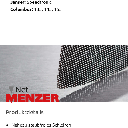
Janser:
Speedtronic
Columbus:
135, 145, 155
/marketing/parallax/menzer/parallax_logos/miotools_menz
Produktdetails
Nahezu staubfreies Schleifen