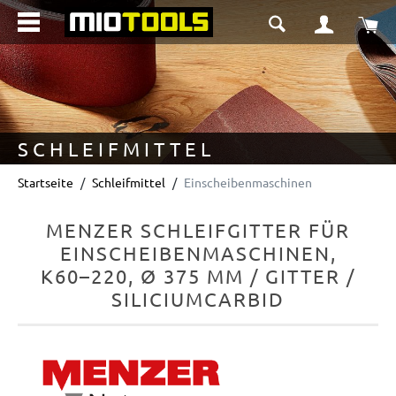
alt springen
Wa
SCHLEIFMITTEL
Startseite
Schleifmittel
Einscheibenmaschinen
MENZER SCHLEIFGITTER FÜR
EINSCHEIBENMASCHINEN,
K60–220, Ø 375 MM / GITTER /
SILICIUMCARBID
Bildergalerie überspringen