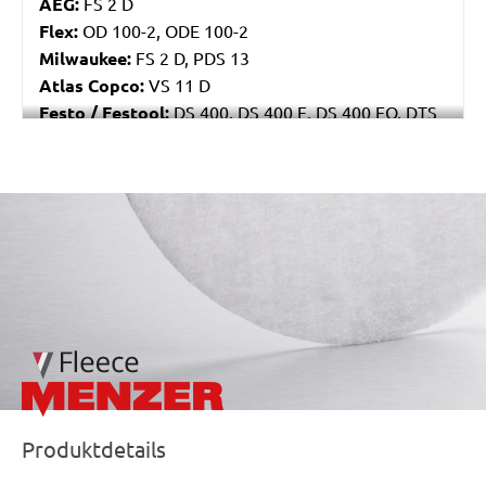
AEG:
FS 2 D
Flex:
OD 100-2, ODE 100-2
Milwaukee:
FS 2 D, PDS 13
Atlas Copco:
VS 11 D
Festo / Festool:
DS 400, DS 400 E, DS 400 EQ, DTS
400
/marketing/parallax/menzer/parallax_logos/miotools_menz
Produktdetails