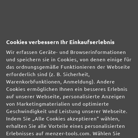
MENZER GmbH
Celsiusstraße 20
04420 Markranstädt
DE
Cookies verbessern Ihr Einkaufserlebnis
info@menzer-tools.com
Wir erfassen Geräte- und Browserinformationen
und speichern sie in Cookies, von denen einige für
Verantwortliche Person für die EU:
das ordnungsgemäße Funktionieren der Webseite
erforderlich sind (z. B. Sicherheit,
MENZER GmbH
Warenkorbfunktionen, Anmeldung). Andere
Celsiusstraße 20
Cookies ermöglichen Ihnen ein besseres Erlebnis
04420 Markranstädt
auf unserer Webseite, personalisierte Anzeigen
DE
von Marketingmaterialien und optimierte
Geschwindigkeit und Leistung unserer Webseite.
info@menzer-tools.com
Indem Sie „Alle Cookies akzeptieren“ wählen,
erhalten Sie alle Vorteile eines personalisierten
Produktsicherheit:
Erlebnisses auf menzer-tools.com. Wählen Sie