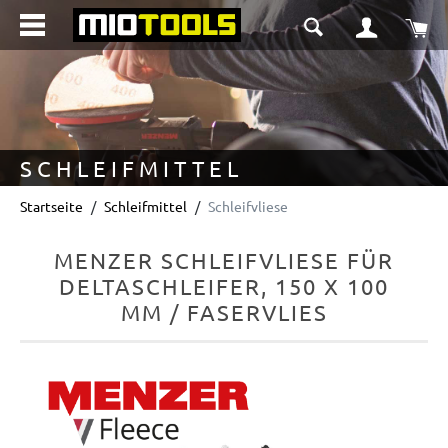
alt springen
Wa
SCHLEIFMITTEL
Startseite
Schleifmittel
Schleifvliese
MENZER SCHLEIFVLIESE FÜR
DELTASCHLEIFER, 150 X 100
MM / FASERVLIES
Bildergalerie überspringen