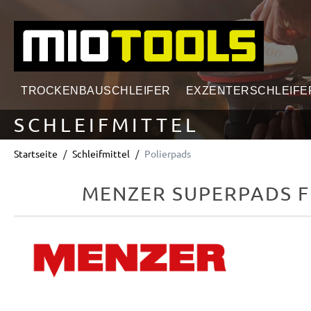
springen
Zur Hauptnavigation springen
TROCKENBAUSCHLEIFER
EXZENTERSCHLEIFE
SCHLEIFMITTEL
Startseite
Schleifmittel
Polierpads
MENZER SUPERPADS F
Bildergalerie überspringen